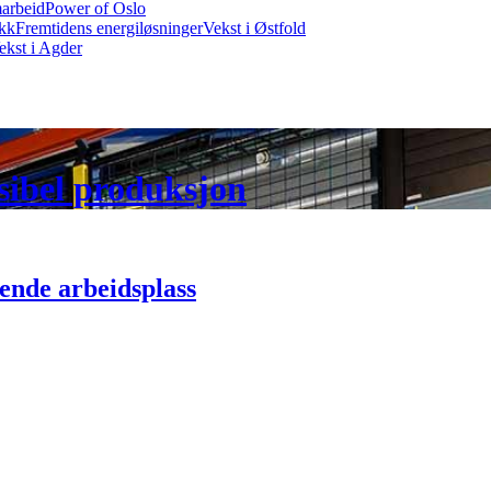
marbeid
Power of Oslo
ikk
Fremtidens energiløsninger
Vekst i Østfold
ekst i Agder
ksibel produksjon
ende arbeidsplass