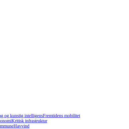
ng og kunstig intelligens
Fremtidens mobilitet
konomi
Kritisk infrastruktur
kommune
Havvind