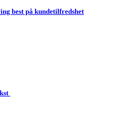
ring best på kundetilfredshet
ekst