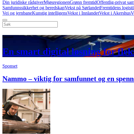
Din juridiske rådgiver
Mjøsregionen
Grønn fremtid
Offentlig-privat sa
Samfunnssikkerhet og beredskap
Vekst på Sørlandet
Fremtidens logist
Vei og jernbane
Kunstig intelligens
Vekst i Innlandet
Vekst i Akershus
V
Sponset
En smart digital løsning for fle
Sponset
Nammo – viktig for samfunnet og en spenn