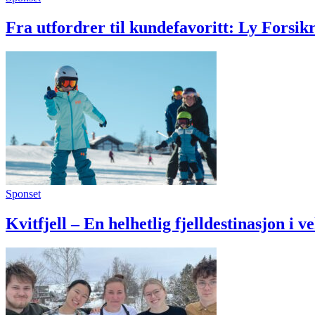
Fra utfordrer til kundefavoritt: Ly Forsik
Sponset
Kvitfjell – En helhetlig fjelldestinasjon i v