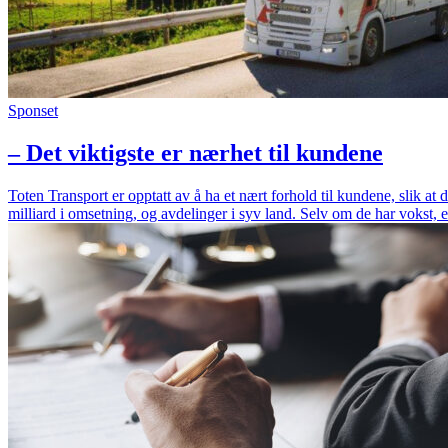
Sponset
– Det viktigste er nærhet til kundene
Toten Transport er opptatt av å ha et nært forhold til kundene, slik a
milliard i omsetning, og avdelinger i syv land. Selv om de har vokst,