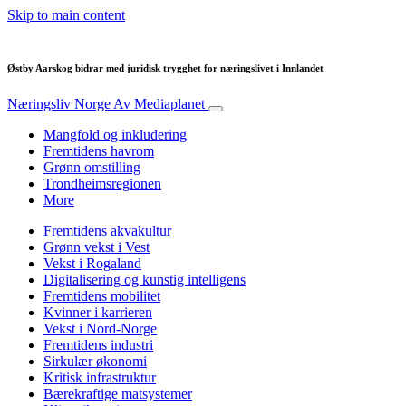
Skip to main content
Østby Aarskog bidrar med juridisk trygghet for næringslivet i Innlandet
Næringsliv Norge
Av Mediaplanet
Mangfold og inkludering
Fremtidens havrom
Grønn omstilling
Trondheimsregionen
More
Fremtidens akvakultur
Grønn vekst i Vest
Vekst i Rogaland
Digitalisering og kunstig intelligens
Fremtidens mobilitet
Kvinner i karrieren
Vekst i Nord-Norge
Fremtidens industri
Sirkulær økonomi
Kritisk infrastruktur
Bærekraftige matsystemer