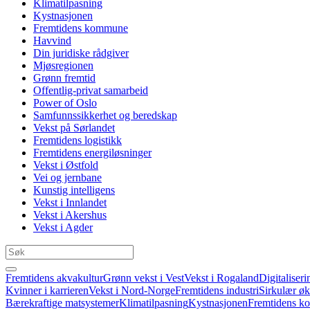
Klimatilpasning
Kystnasjonen
Fremtidens kommune
Havvind
Din juridiske rådgiver
Mjøsregionen
Grønn fremtid
Offentlig-privat samarbeid
Power of Oslo
Samfunnssikkerhet og beredskap
Vekst på Sørlandet
Fremtidens logistikk
Fremtidens energiløsninger
Vekst i Østfold
Vei og jernbane
Kunstig intelligens
Vekst i Innlandet
Vekst i Akershus
Vekst i Agder
Fremtidens akvakultur
Grønn vekst i Vest
Vekst i Rogaland
Digitaliseri
Kvinner i karrieren
Vekst i Nord-Norge
Fremtidens industri
Sirkulær ø
Bærekraftige matsystemer
Klimatilpasning
Kystnasjonen
Fremtidens 