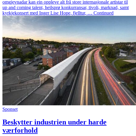
omgjevnadar kan ein oppleve alt frå store internasjonale artistar til
up and coming talent, heilsprø konkurransar, tivoli, marknad, samt
kyrkjekonsert med Inger Lise Hope, fjelltur, … Continued
Sponset
Beskytter industrien under harde
værforhold