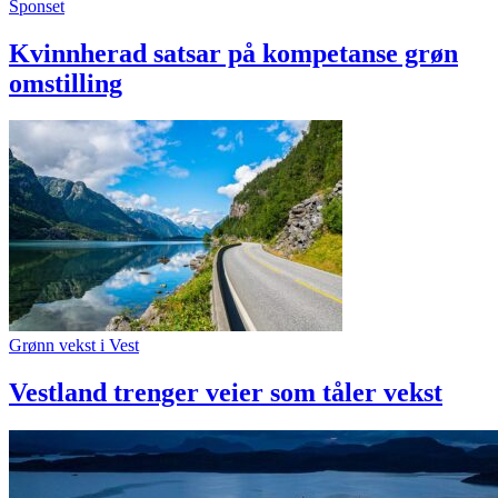
Sponset
Kvinnherad satsar på kompetanse grøn
omstilling
Grønn vekst i Vest
Vestland trenger veier som tåler vekst