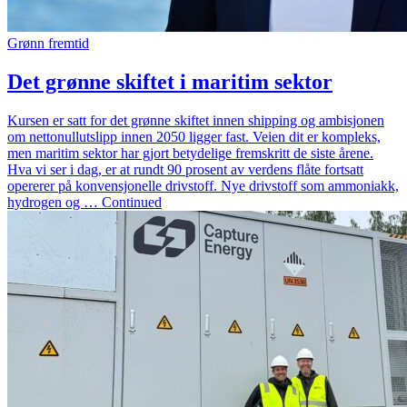
Grønn fremtid
Det grønne skiftet i maritim sektor
Kursen er satt for det grønne skiftet innen shipping og ambisjonen
om nettonullutslipp innen 2050 ligger fast. Veien dit er kompleks,
men maritim sektor har gjort betydelige fremskritt de siste årene.
Hva vi ser i dag, er at rundt 90 prosent av verdens flåte fortsatt
opererer på konvensjonelle drivstoff. Nye drivstoff som ammoniakk,
hydrogen og … Continued