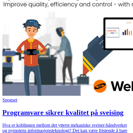
Sponset
Programvare sikrer kvalitet på sveising
Hva er koblingen mellom det ytterst mekaniske sveiser-håndverket
og nymotens informasjonsteknologi? Det kan være fristende å bare