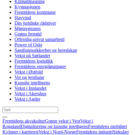
Klimatilpasning
Kystnasjonen
Fremtidens kommune
Havvind
Din juridiske rådgiver
Mjøsregionen
Grønn fremtid
Offentlig-privat samarbeid
Power of Oslo
Samfunnssikkerhet og beredskap
Vekst på Sørlandet
Fremtidens logistikk
Fremtidens energiløsninger
Vekst i Østfold
Vei og jernbane
Kunstig intelligens
Vekst i Innlandet
Vekst i Akershus
Vekst i Agder
Fremtidens akvakultur
Grønn vekst i Vest
Vekst i
Rogaland
Digitalisering og kunstig intelligens
Fremtidens mobilitet
Kvinner i karrieren
Vekst i Nord-Norge
Fremtidens industri
Sirkulær