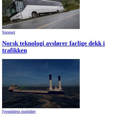
Sponset
Norsk teknologi avslører farlige dekk i
trafikken
Fremtidens mobilitet