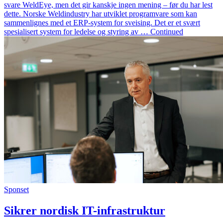
svare WeldEye, men det gir kanskje ingen mening – før du har lest
dette. Norske Weldindustry har utviklet programvare som kan
sammenlignes med et ERP-system for sveising. Det er et svært
spesialisert system for ledelse og styring av … Continued
Sponset
Sikrer nordisk IT-infrastruktur