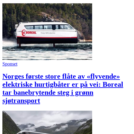
Sponset
Norges første store flåte av «flyvende»
elektriske hurtigbåter er på vei: Boreal
tar banebrytende steg i grønn
sjøtransport