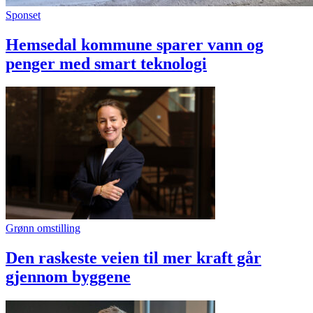
Sponset
Hemsedal kommune sparer vann og
penger med smart teknologi
Grønn omstilling
Den raskeste veien til mer kraft går
gjennom byggene