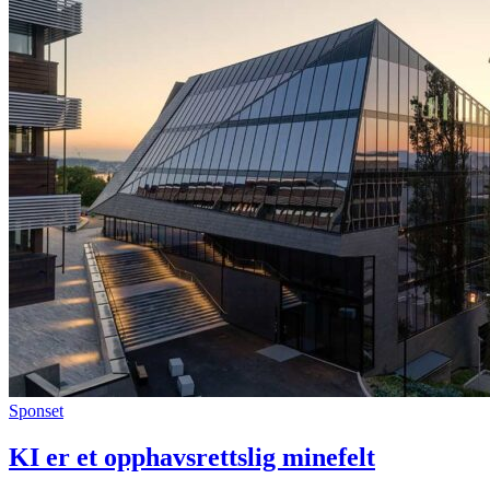
Sponset
KI er et opphavsrettslig minefelt