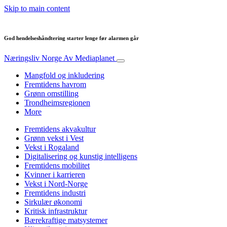
Skip to main content
God hendelseshåndtering starter lenge før alarmen går
Næringsliv Norge
Av Mediaplanet
Mangfold og inkludering
Fremtidens havrom
Grønn omstilling
Trondheimsregionen
More
Fremtidens akvakultur
Grønn vekst i Vest
Vekst i Rogaland
Digitalisering og kunstig intelligens
Fremtidens mobilitet
Kvinner i karrieren
Vekst i Nord-Norge
Fremtidens industri
Sirkulær økonomi
Kritisk infrastruktur
Bærekraftige matsystemer