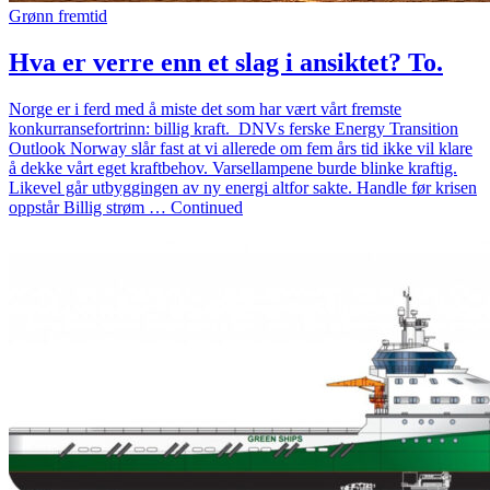
Grønn fremtid
Hva er verre enn et slag i ansiktet? To.
Norge er i ferd med å miste det som har vært vårt fremste
konkurransefortrinn: billig kraft. DNVs ferske Energy Transition
Outlook Norway slår fast at vi allerede om fem års tid ikke vil klare
å dekke vårt eget kraftbehov. Varsellampene burde blinke kraftig.
Likevel går utbyggingen av ny energi altfor sakte. Handle før krisen
oppstår Billig strøm … Continued