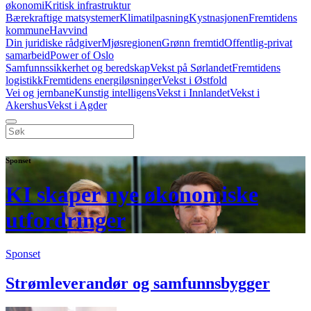
økonomi
Kritisk infrastruktur
Bærekraftige matsystemer
Klimatilpasning
Kystnasjonen
Fremtidens
kommune
Havvind
Din juridiske rådgiver
Mjøsregionen
Grønn fremtid
Offentlig-privat
samarbeid
Power of Oslo
Samfunnssikkerhet og beredskap
Vekst på Sørlandet
Fremtidens
logistikk
Fremtidens energiløsninger
Vekst i Østfold
Vei og jernbane
Kunstig intelligens
Vekst i Innlandet
Vekst i
Akershus
Vekst i Agder
Sponset
KI skaper nye økonomiske
utfordringer
Sponset
Strømleverandør og samfunnsbygger