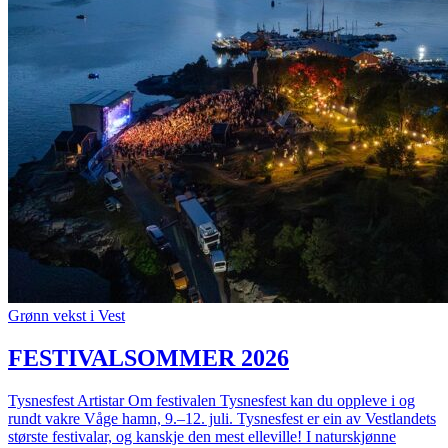
Grønn vekst i Vest
FESTIVALSOMMER 2026
Tysnesfest Artistar Om festivalen Tysnesfest kan du oppleve i og
rundt vakre Våge hamn, 9.–12. juli. Tysnesfest er ein av Vestlandets
største festivalar, og kanskje den mest elleville! I naturskjønne