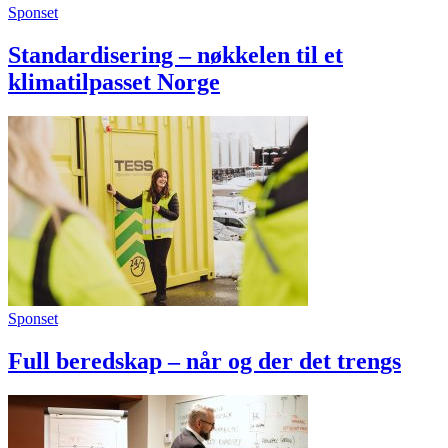
Sponset
Standardisering – nøkkelen til et
klimatilpasset Norge
Sponset
Full beredskap – når og der det trengs