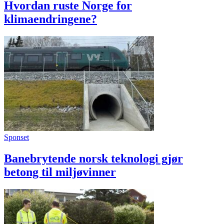
Hvordan ruste Norge for
klimaendringene?
Sponset
Banebrytende norsk teknologi gjør
betong til miljøvinner