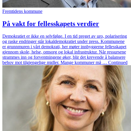
Fremtidens kommune
På vakt for fellesskapets verdier
Demokratiet er ikke en selvfølge. I en tid preget av uro, polarisering
og raske endringer står lokaldemokratiet under press. Kommunene
er grunnmuren i vårt demokrati, her møter innbyggerne fellesskapet
gjennom skole, helse, omsorg og lokal infrastruktur. Når ressursene
strammes inn og forventningene øker, blir det krevende å balansere
behov mot tilgjengelige midler. Mange kommuner må … Continued