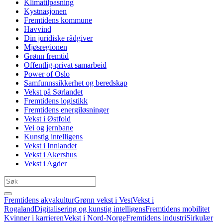
Klimatilpasning
Kystnasjonen
Fremtidens kommune
Havvind
Din juridiske rådgiver
Mjøsregionen
Grønn fremtid
Offentlig-privat samarbeid
Power of Oslo
Samfunnssikkerhet og beredskap
Vekst på Sørlandet
Fremtidens logistikk
Fremtidens energiløsninger
Vekst i Østfold
Vei og jernbane
Kunstig intelligens
Vekst i Innlandet
Vekst i Akershus
Vekst i Agder
Fremtidens akvakultur
Grønn vekst i Vest
Vekst i
Rogaland
Digitalisering og kunstig intelligens
Fremtidens mobilitet
Kvinner i karrieren
Vekst i Nord-Norge
Fremtidens industri
Sirkulær