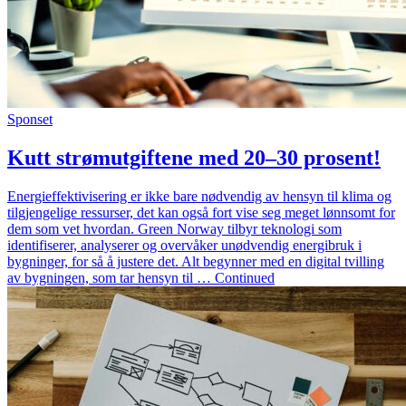
Sponset
Kutt strømutgiftene med 20–30 prosent!
Energieffektivisering er ikke bare nødvendig av hensyn til klima og
tilgjengelige ressurser, det kan også fort vise seg meget lønnsomt for
dem som vet hvordan. Green Norway tilbyr teknologi som
identifiserer, analyserer og overvåker unødvendig energibruk i
bygninger, for så å justere det. Alt begynner med en digital tvilling
av bygningen, som tar hensyn til … Continued