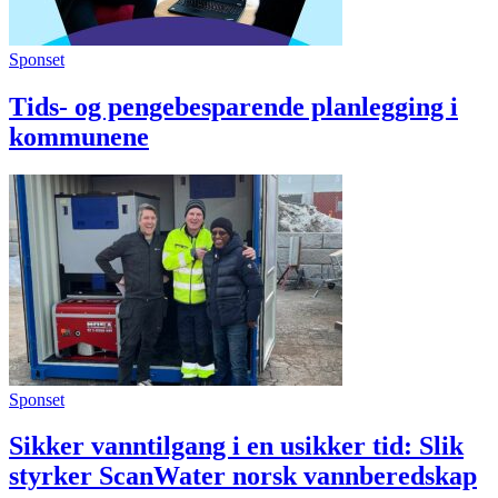
Sponset
Tids- og pengebesparende planlegging i
kommunene
Sponset
Sikker vanntilgang i en usikker tid: Slik
styrker ScanWater norsk vannberedskap