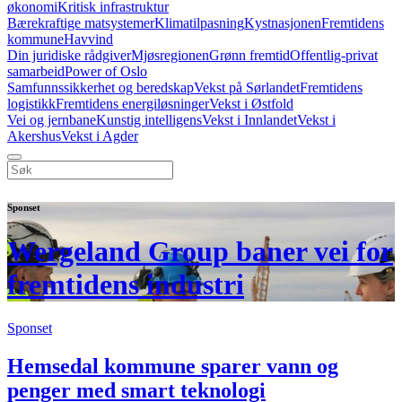
økonomi
Kritisk infrastruktur
Bærekraftige matsystemer
Klimatilpasning
Kystnasjonen
Fremtidens
kommune
Havvind
Din juridiske rådgiver
Mjøsregionen
Grønn fremtid
Offentlig-privat
samarbeid
Power of Oslo
Samfunnssikkerhet og beredskap
Vekst på Sørlandet
Fremtidens
logistikk
Fremtidens energiløsninger
Vekst i Østfold
Vei og jernbane
Kunstig intelligens
Vekst i Innlandet
Vekst i
Akershus
Vekst i Agder
Sponset
Wergeland Group baner vei for
fremtidens industri
Sponset
Hemsedal kommune sparer vann og
penger med smart teknologi