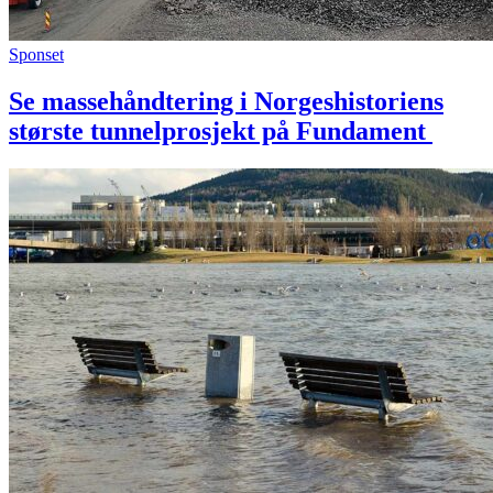
Sponset
Se massehåndtering i Norgeshistoriens
største tunnelprosjekt på Fundament