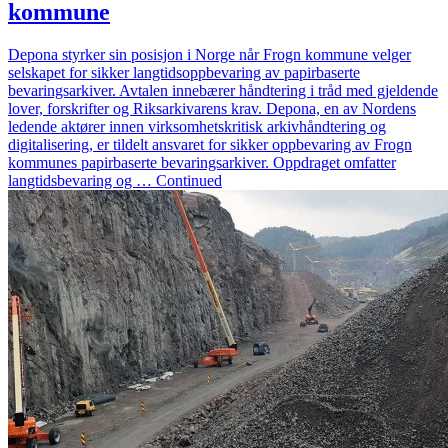
kommune
Depona styrker sin posisjon i Norge når Frogn kommune velger
selskapet for sikker langtidsoppbevaring av papirbaserte
bevaringsarkiver. Avtalen innebærer håndtering i tråd med gjeldende
lover, forskrifter og Riksarkivarens krav. Depona, en av Nordens
ledende aktører innen virksomhetskritisk arkivhåndtering og
digitalisering, er tildelt ansvaret for sikker oppbevaring av Frogn
kommunes papirbaserte bevaringsarkiver. Oppdraget omfatter
langtidsbevaring og … Continued