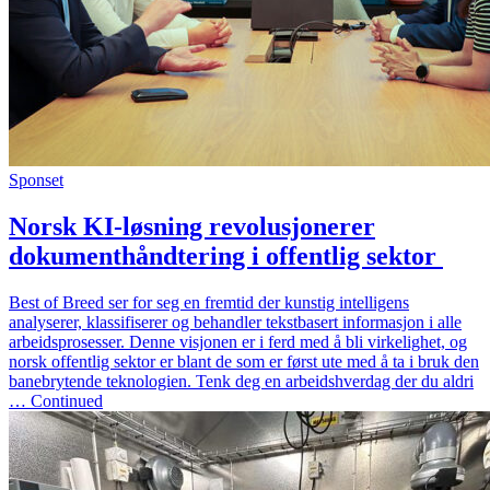
Sponset
Norsk KI-løsning revolusjonerer
dokumenthåndtering i offentlig sektor
Best of Breed ser for seg en fremtid der kunstig intelligens
analyserer, klassifiserer og behandler tekstbasert informasjon i alle
arbeidsprosesser. Denne visjonen er i ferd med å bli virkelighet, og
norsk offentlig sektor er blant de som er først ute med å ta i bruk den
banebrytende teknologien. Tenk deg en arbeidshverdag der du aldri
… Continued