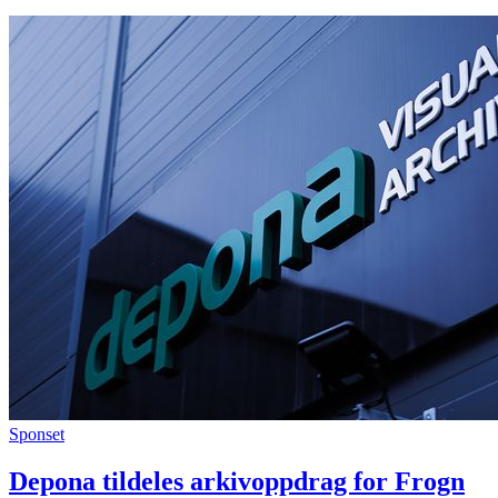
Sponset
Depona tildeles arkivoppdrag for Frogn