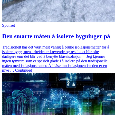
Sponset
Den smarte måten å isolere bygninger på
Tradisjonelt har det vært mest vanlig å bruke isolasjonsmatter for å
isolere bygg, men arbeidet er krevende og resultatet blir ofte
dårligere enn det blir ved å benytte blåseisolasjon. – Jeg kjenner
ingen tømrere som er spesielt glade i å isolere på den tradisjonelle
måten med isolasjonsmatter. Å blåse inn isolasjonen isteden er en
mye … Continued