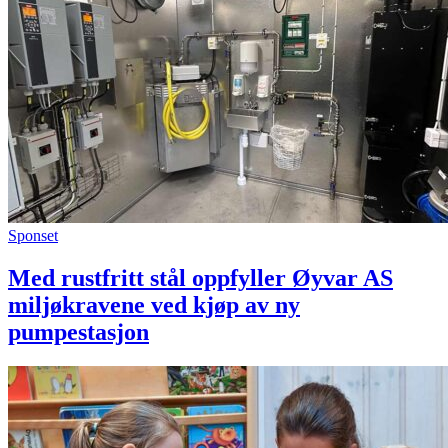
Sponset
Med rustfritt stål oppfyller Øyvar AS
miljøkravene ved kjøp av ny
pumpestasjon