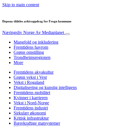
Skip to main content
Depona tildeles arkivoppdrag for Frogn kommune
Næringsliv Norge
Av Mediaplanet
Mangfold og inkludering
Fremtidens havrom
Grønn omstilling
Trondheimsregionen
More
Fremtidens akvakultur
Grønn vekst i Vest
Vekst i Rogaland
Digitalisering og kunstig intelligens
Fremtidens mobilitet
Kvinner i karrieren
Vekst i Nord-Norge
Fremtidens industri
Sirkulær økonomi
Kritisk infrastruktur
Bærekraftige matsystemer