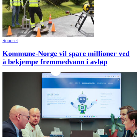
Sponset
Kommune-Norge vil spare millioner ved
å bekjempe fremmedvann i avløp