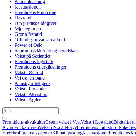
Klimatilpasning
Kystnasjonen
Fremtidens kommune
Havvind
Din juridiske rådgiver
Mjøsregionen
Grønn fremtid
Offentlig-privat samarbeid
Power of Oslo
Samfunnssikkerhet og beredskap
Vekst på Sørlandet
Fremtidens logistikk
Fremtidens energiløsninger
Vekst i Østfold
Vei og jernbane
Kunstig intelligens
Vekst i Innlandet
Vekst i Akershus
Vekst i Agder
Fremtidens akvakultur
Grønn vekst i Vest
Vekst i Rogaland
Digitaliseri
Kvinner i karrieren
Vekst i Nord-Norge
Fremtidens industri
Sirkulær ø
Bærekraftige matsystemer
Klimatilpasning
Kystnasjonen
Fremtidens 