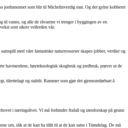
 oss jordsmonnet som blir til Michelinverdig mat. Og det gylne kobberet
 til vanns, og alle de råvarene vi trenger i byggingen av en
ekst som sikrer velferden vår.
 samspill med våre fantastiske naturressurser skapes jobber, verdier og
rte havmerdene, høyteknologisk skogbruk og jordbruk, prøver ut de
gt, tilrettelagt og stabilt. Rammer som gjør det gjennomførbart å
ehovet i næringslivet. Vi må forhindre frafall og utenforskap på grunn
ne om, slik at de kan ha tillit til at de kan satse i Trøndelag. De må