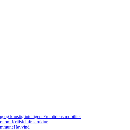
ng og kunstig intelligens
Fremtidens mobilitet
konomi
Kritisk infrastruktur
kommune
Havvind