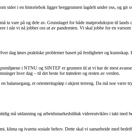
 Som sider i en historiebok ligger berggrunnen lagdelt under oss, og gir
å ta vare på og dele av. Grunnlaget for både matproduksjon til lands og
 i når vi nå jobber oss ut av pandemien. Vi skal jobbe for en varsom v
Hver dag løses praktiske problemer basert på ferdigheter og kunnskap. I
psmiljøene i NTNU og SINTEF er grunnen til at vi har de mest avanse
sninger hver dag – til det beste for trøndere og resten av verden.
 en balansegang, et orienteringsløp i ukjent terreng. Da må noe være try
amtidig må utdanning og arbeidsmarkedstiltak videreutvikles i takt med b
mi, klima og ivareta sosiale behov. Dette skal vi samarbeide med bedrifte