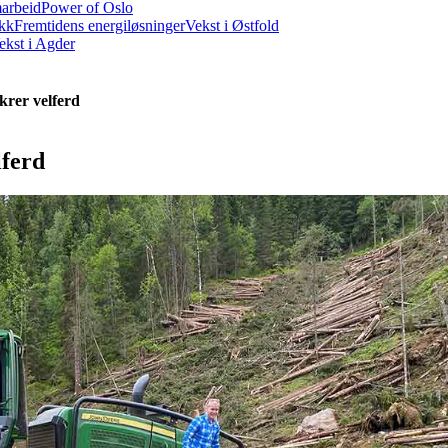
marbeid
Power of Oslo
ikk
Fremtidens energiløsninger
Vekst i Østfold
ekst i Agder
krer velferd
lferd