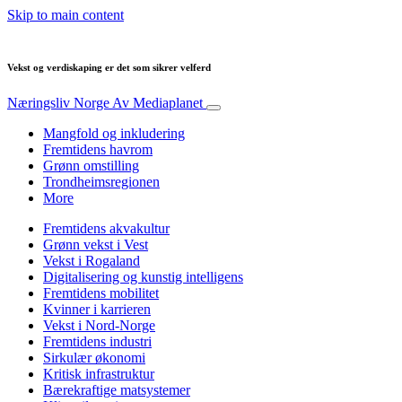
Skip to main content
Vekst og verdiskaping er det som sikrer velferd
Næringsliv Norge
Av Mediaplanet
Mangfold og inkludering
Fremtidens havrom
Grønn omstilling
Trondheimsregionen
More
Fremtidens akvakultur
Grønn vekst i Vest
Vekst i Rogaland
Digitalisering og kunstig intelligens
Fremtidens mobilitet
Kvinner i karrieren
Vekst i Nord-Norge
Fremtidens industri
Sirkulær økonomi
Kritisk infrastruktur
Bærekraftige matsystemer