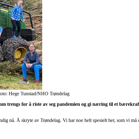
t. Foto: Hege Tunstad/NHO Trøndelag
trengs for å riste av seg pandemien og gi næring til et bærekrafti
endig nå. Å skryte av Trøndelag. Vi har noe helt spesielt her, som vi må