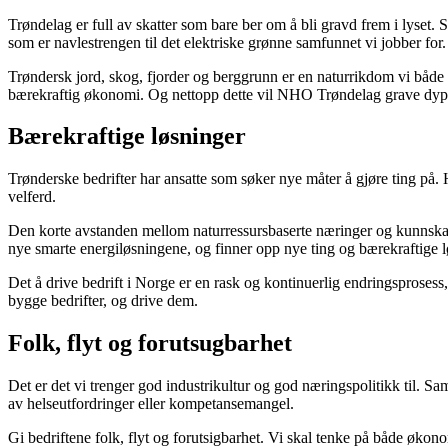
Trøndelag er full av skatter som bare ber om å bli gravd frem i lyset.
som er navlestrengen til det elektriske grønne samfunnet vi jobber for.
Trøndersk jord, skog, fjorder og berggrunn er en naturrikdom vi både m
bærekraftig økonomi. Og nettopp dette vil NHO Trøndelag grave dypere
Bærekraftige løsninger
Trønderske bedrifter har ansatte som søker nye måter å gjøre ting på. 
velferd.
Den korte avstanden mellom naturressursbaserte næringer og kunnska
nye smarte energiløsningene, og finner opp nye ting og bærekraftige lø
Det å drive bedrift i Norge er en rask og kontinuerlig endringsprosess,
bygge bedrifter, og drive dem.
Folk, flyt og forutsugbarhet
Det er det vi trenger god industrikultur og god næringspolitikk til. S
av helseutfordringer eller kompetansemangel.
Gi bedriftene folk, flyt og forutsigbarhet. Vi skal tenke på både økono