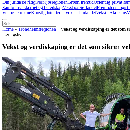
Din juridiske rådgiver
Mjøsregionen
Grønn fremtid
Offentlig-privat sa
Samfunnssikkerhet og beredskap
Vekst på Sørlandet
Fremtidens logist
Vei og jernbane
Kunstig intelligens
Vekst i Innlandet
Vekst i Akershus
V
Home
»
Trondheimsregionen
»
Vekst og verdiskaping er det som si
næringsliv
Vekst og verdiskaping er det som sikrer ve