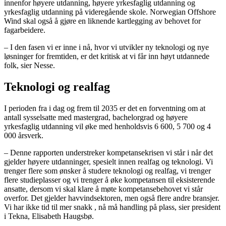
innenfor høyere utdanning, høyere yrkesfaglig utdanning og
yrkesfaglig utdanning på videregående skole. Norwegian Offshore
Wind skal også å gjøre en liknende kartlegging av behovet for
fagarbeidere.
– I den fasen vi er inne i nå, hvor vi utvikler ny teknologi og nye
løsninger for fremtiden, er det kritisk at vi får inn høyt utdannede
folk, sier Nesse.
Teknologi og realfag
I perioden fra i dag og frem til 2035 er det en forventning om at
antall sysselsatte med mastergrad, bachelorgrad og høyere
yrkesfaglig utdanning vil øke med henholdsvis 6 600, 5 700 og 4
000 årsverk.
– Denne rapporten understreker kompetansekrisen vi står i når det
gjelder høyere utdanninger, spesielt innen realfag og teknologi. Vi
trenger flere som ønsker å studere teknologi og realfag, vi trenger
flere studieplasser og vi trenger å øke kompetansen til eksisterende
ansatte, dersom vi skal klare å møte kompetansebehovet vi står
overfor. Det gjelder havvindsektoren, men også flere andre bransjer.
Vi har ikke tid til mer snakk , nå må handling på plass, sier president
i Tekna, Elisabeth Haugsbø.