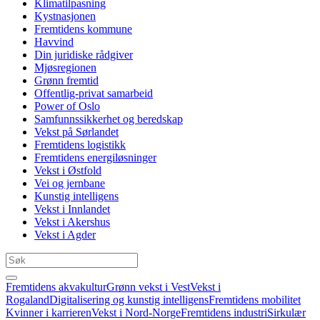
Klimatilpasning
Kystnasjonen
Fremtidens kommune
Havvind
Din juridiske rådgiver
Mjøsregionen
Grønn fremtid
Offentlig-privat samarbeid
Power of Oslo
Samfunnssikkerhet og beredskap
Vekst på Sørlandet
Fremtidens logistikk
Fremtidens energiløsninger
Vekst i Østfold
Vei og jernbane
Kunstig intelligens
Vekst i Innlandet
Vekst i Akershus
Vekst i Agder
Fremtidens akvakultur
Grønn vekst i Vest
Vekst i
Rogaland
Digitalisering og kunstig intelligens
Fremtidens mobilitet
Kvinner i karrieren
Vekst i Nord-Norge
Fremtidens industri
Sirkulær