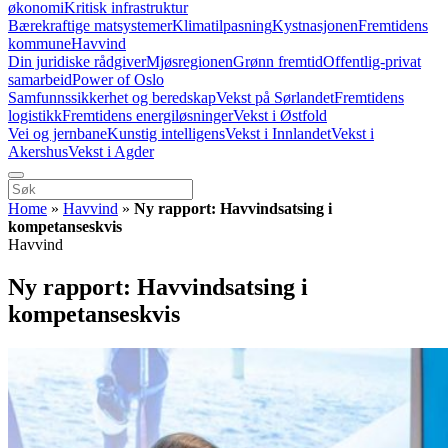
økonomi
Kritisk infrastruktur
Bærekraftige matsystemer
Klimatilpasning
Kystnasjonen
Fremtidens
kommune
Havvind
Din juridiske rådgiver
Mjøsregionen
Grønn fremtid
Offentlig-privat
samarbeid
Power of Oslo
Samfunnssikkerhet og beredskap
Vekst på Sørlandet
Fremtidens
logistikk
Fremtidens energiløsninger
Vekst i Østfold
Vei og jernbane
Kunstig intelligens
Vekst i Innlandet
Vekst i
Akershus
Vekst i Agder
Home
»
Havvind
»
Ny rapport: Havvindsatsing i
kompetanseskvis
Havvind
Ny rapport: Havvindsatsing i
kompetanseskvis