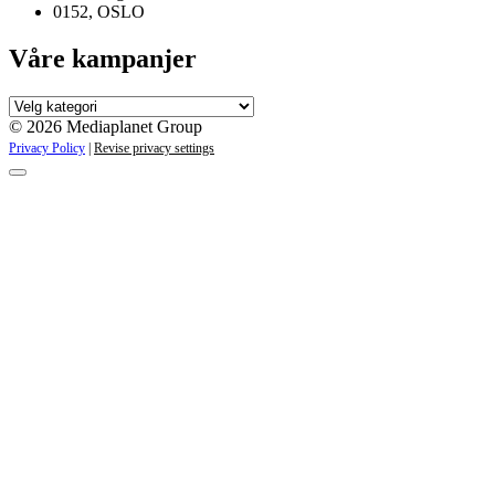
0152, OSLO
Våre kampanjer
Våre
kampanjer
© 2026 Mediaplanet Group
Privacy Policy
|
Revise privacy settings