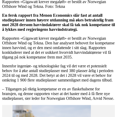
Rapporten «Gigawatt krever megaløft» er bestilt av Norwegian
Offshore Wind og Tekna. Foto: Tekna
En fersk rapport fra Menon Economics slår fast at antall
studieplasser innen høyere utdanning må økes betraktelig fram
mot 2028 dersom havvindaktører skal få tak nok kompetanse til
å lykkes med regjeringens havvindstrategi.
Rapporten «Gigawatt krever megaløft» er bestilt av Norwegian
Offshore Wind og Tekna. Den har analysert behovet for kompetanse
innen havvind, og er den mest omfattende i sitt slag. Rapporten
konkluderer med at det er usikkert hvorvidt havvindaktørene vil få
tilgang på nok kompetanse frem mot 2035.
Innenfor ingeniør- og teknologiske fag vil det være et potensielt
behov for å øke antall studieplasser med 380 plasser årlig i perioden
2024 til og med 2028. Det betyr at det i 2028 vil være et behov for
omkring 1 900 flere studieplasser sammenlignet med dagens tilbud.
– Tilgangen på riktig kompetanse er en av flaskehalsene for
bransjen, og denne rapporten viser at det haster med å få flere nye
studieplasser, sier leder for Norwegian Offshore Wind, Arvid Nesse.