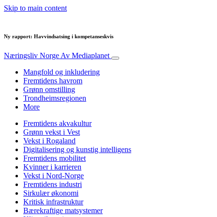
Skip to main content
Ny rapport: Havvindsatsing i kompetanseskvis
Næringsliv Norge
Av Mediaplanet
Mangfold og inkludering
Fremtidens havrom
Grønn omstilling
Trondheimsregionen
More
Fremtidens akvakultur
Grønn vekst i Vest
Vekst i Rogaland
Digitalisering og kunstig intelligens
Fremtidens mobilitet
Kvinner i karrieren
Vekst i Nord-Norge
Fremtidens industri
Sirkulær økonomi
Kritisk infrastruktur
Bærekraftige matsystemer