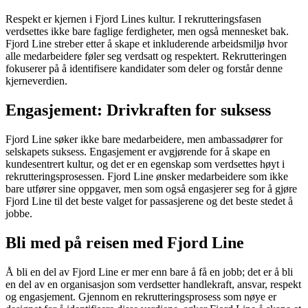
Respekt er kjernen i Fjord Lines kultur. I rekrutteringsfasen
verdsettes ikke bare faglige ferdigheter, men også mennesket bak.
Fjord Line streber etter å skape et inkluderende arbeidsmiljø hvor
alle medarbeidere føler seg verdsatt og respektert. Rekrutteringen
fokuserer på å identifisere kandidater som deler og forstår denne
kjerneverdien.
Engasjement: Drivkraften for suksess
Fjord Line søker ikke bare medarbeidere, men ambassadører for
selskapets suksess. Engasjement er avgjørende for å skape en
kundesentrert kultur, og det er en egenskap som verdsettes høyt i
rekrutteringsprosessen. Fjord Line ønsker medarbeidere som ikke
bare utfører sine oppgaver, men som også engasjerer seg for å gjøre
Fjord Line til det beste valget for passasjerene og det beste stedet å
jobbe.
Bli med på reisen med Fjord Line
Å bli en del av Fjord Line er mer enn bare å få en jobb; det er å bli
en del av en organisasjon som verdsetter handlekraft, ansvar, respekt
og engasjement. Gjennom en rekrutteringsprosess som nøye er