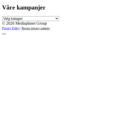
Våre kampanjer
Våre
kampanjer
© 2026 Mediaplanet Group
Privacy Policy
|
Revise privacy settings