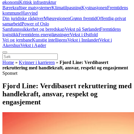
økonomi
Kritisk infrastruktur
Bærekraftige matsystemer
Klimatilpasning
Kystnasjonen
Fremtidens
kommune
Havvind
Din juridiske rådgiver
Mjøsregionen
Grønn fremtid
Offentlig-privat
samarbeid
Power of Oslo
Samfunnssikkerhet og beredskap
Vekst på Sørlandet
Fremtidens
logistikk
Fremtidens energiløsninger
Vekst i Østfold
Vei og jernbane
Kunstig intelligens
Vekst i Innlandet
Vekst i
Akershus
Vekst i Agder
Home
»
Kvinner i karrieren
»
Fjord Line: Verdibasert
rekruttering med handlekraft, ansvar, respekt og engasjement
Sponset
Fjord Line: Verdibasert rekruttering med
handlekraft, ansvar, respekt og
engasjement