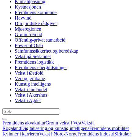
Klimatilpasning
Kystnasjonen
Fremtidens kommune
Havvind
Din juridiske rådgiver
Mjøsregionen
Grønn fremtid
Offentlig-privat samarbeid
Power of Oslo
Samfunnssikkerhet og beredskap
Vekst på Sørlandet
Fremtidens logistikk
Fremtidens energiløsninger
Vekst i Østfold
Vei og jernbane
Kunstig intelligens
Vekst i Innlandet
Vekst i Akershus
Vekst i Agder
Fremtidens akvakultur
Grønn vekst i Vest
Vekst i
Rogaland
Digitalisering og kunstig intelligens
Fremtidens mobilitet
Kvinner i karrieren
Vekst i Nord-Norge
Fremtidens industri
Sirkulær