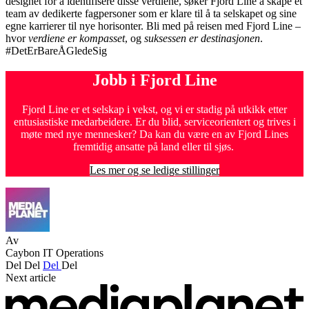
designet for å identifisere disse verdiene, søker Fjord Line å skape et
team av dedikerte fagpersoner som er klare til å ta selskapet og sine
egne karrierer til nye horisonter. Bli med på reisen med Fjord Line –
hvor
verdiene er kompasset
, og
suksessen er destinasjonen
.
#DetErBareÅGledeSig
Jobb i Fjord Line
Fjord Line er et selskap i vekst, og vi er stadig på utkikk etter
entusiastiske medarbeidere. Er du blid, serviceorientert og trives i
møte med nye mennesker? Da kan du være en av Fjord Lines
fremtidig ansatte på land eller til sjøs.
Les mer og se ledige stillinger
Av
Caybon IT Operations
Del
Del
Del
Del
Next article