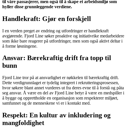
til våre passasjerer, men også til å skape et arbeidsmiljø som
hyller disse grunnleggende verdiene.
Handlekraft: Gjør en forskjell
I en verden preget av endring og utfordringer er handlekraft
avgjørende. Fjord Line søker proaktive og initiativrike medarbeidere
som ikke bare reagerer på utfordringer, men som også aktivt deltar i
å forme løsningene.
Ansvar: Bærekraftig drift fra topp til
bunn
Fjord Line tror på at ansvarlighet er nøkkelen til bærekraftig drift.
Dette verdigrunnlaget er tydelig integrert i rekrutteringsprosessen,
hvor søkere blant annet vurderes ut fra deres evne til å forstå og påta
seg ansvar. Å være en del av Fjord Line betyr å være en medspiller i
å bygge og opprettholde en organisasjon som respekterer miljøet,
samfunnet og de menneskene vi er i kontakt med.
Respekt: En kultur av inkludering og
mangfoldighet