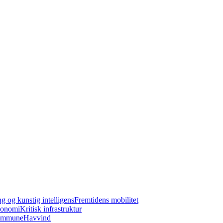
ng og kunstig intelligens
Fremtidens mobilitet
konomi
Kritisk infrastruktur
kommune
Havvind