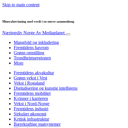
Skip to main content
Mineralutvinning med verdi i en større sammenheng
Næringsliv Norge
Av Mediaplanet
Mangfold og inkludering
Fremtidens havrom
Grønn omstilling
Trondheimsregionen
More
Fremtidens akvakultur
Grønn vekst i Vest
Vekst i Rogaland
Digitalisering og kunstig intelligens
Fremtidens mobilitet
Kvinner i karrieren
Vekst i Nord-Norge
Fremtidens industri
Sirkulær økonomi
Kritisk infrastruktur
Bærekraftige matsystemer