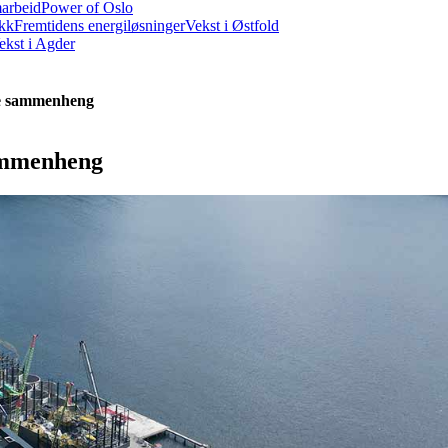
marbeid
Power of Oslo
ikk
Fremtidens energiløsninger
Vekst i Østfold
ekst i Agder
re sammenheng
sammenheng