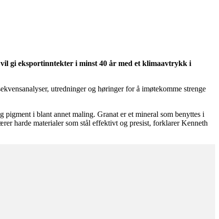
l gi eksportinntekter i minst 40 år med et klimaavtrykk i
nsekvensanalyser, utredninger og høringer for å imøtekomme strenge
ig pigment i blant annet maling. Granat er et mineral som benyttes i
ærer harde materialer som stål effektivt og presist, forklarer Kenneth