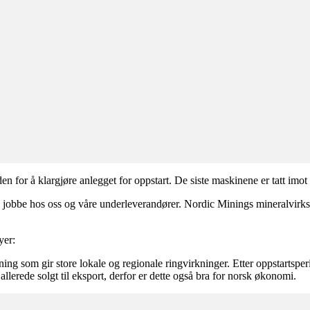
for å klargjøre anlegget for oppstart. De siste maskinene er tatt imot
l jobbe hos oss og våre underleverandører. Nordic Minings mineralvirks
yer:
sning som gir store lokale og regionale ringvirkninger. Etter oppstartsp
llerede solgt til eksport, derfor er dette også bra for norsk økonomi.