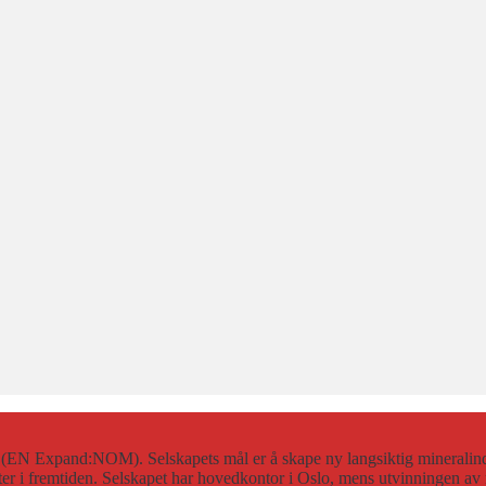
7 (EN Expand:NOM). Selskapets mål er å skape ny langsiktig mineralin
tter i fremtiden. Selskapet har hovedkontor i Oslo, mens utvinningen av