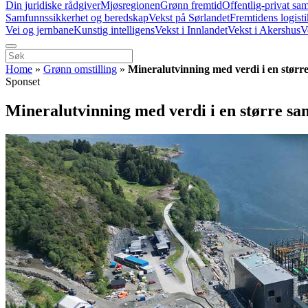
Din juridiske rådgiver
Mjøsregionen
Grønn fremtid
Offentlig-privat sa
Samfunnssikkerhet og beredskap
Vekst på Sørlandet
Fremtidens logist
Vei og jernbane
Kunstig intelligens
Vekst i Innlandet
Vekst i Akershus
V
Home
»
Grønn omstilling
»
Mineralutvinning med verdi i en stør
Sponset
Mineralutvinning med verdi i en større 