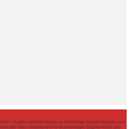
dustri i Norden med hovedfokus på høyverdige industrimineraler som
 mineraler skjer i Sunnfjord hvor datterselskapet Engebø Rutile and