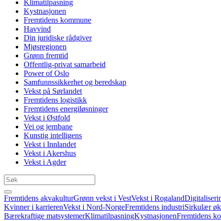
Klimatilpasning
Kystnasjonen
Fremtidens kommune
Havvind
Din juridiske rådgiver
Mjøsregionen
Grønn fremtid
Offentlig-privat samarbeid
Power of Oslo
Samfunnssikkerhet og beredskap
Vekst på Sørlandet
Fremtidens logistikk
Fremtidens energiløsninger
Vekst i Østfold
Vei og jernbane
Kunstig intelligens
Vekst i Innlandet
Vekst i Akershus
Vekst i Agder
Fremtidens akvakultur
Grønn vekst i Vest
Vekst i Rogaland
Digitaliseri
Kvinner i karrieren
Vekst i Nord-Norge
Fremtidens industri
Sirkulær ø
Bærekraftige matsystemer
Klimatilpasning
Kystnasjonen
Fremtidens 