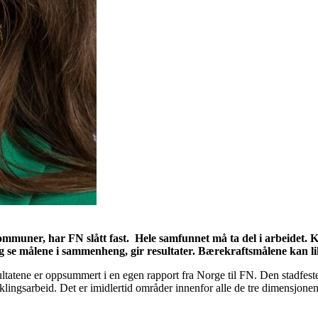
mmuner, har FN slått fast. Hele samfunnet må ta del i arbeidet.
rk og se målene i sammenheng, gir resultater. Bærekraftsmålene kan 
tatene er oppsummert i en egen rapport fra Norge til FN. Den stadfest
lingsarbeid. Det er imidlertid områder innenfor alle de tre dimensjone