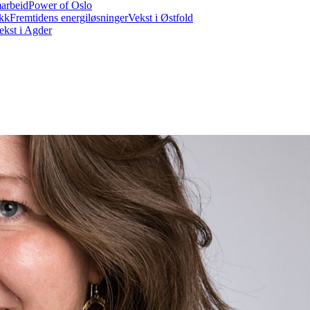
marbeid
Power of Oslo
ikk
Fremtidens energiløsninger
Vekst i Østfold
ekst i Agder