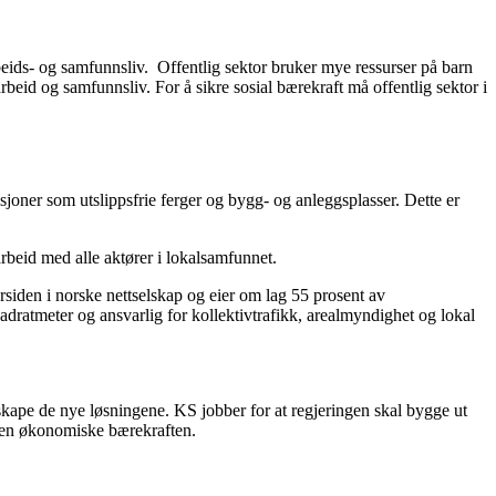
arbeids- og samfunnsliv. Offentlig sektor bruker mye ressurser på barn
beid og samfunnsliv. For å sikre sosial bærekraft må offentlig sektor i
sjoner som utslippsfrie ferger og bygg- og anleggsplasser. Dette er
rbeid med alle aktører i lokalsamfunnet.
rsiden i norske nettselskap og eier om lag 55 prosent av
ratmeter og ansvarlig for kollektivtrafikk, arealmyndighet og lokal
 skape de nye løsningene. KS jobber for at regjeringen skal bygge ut
å den økonomiske bærekraften.