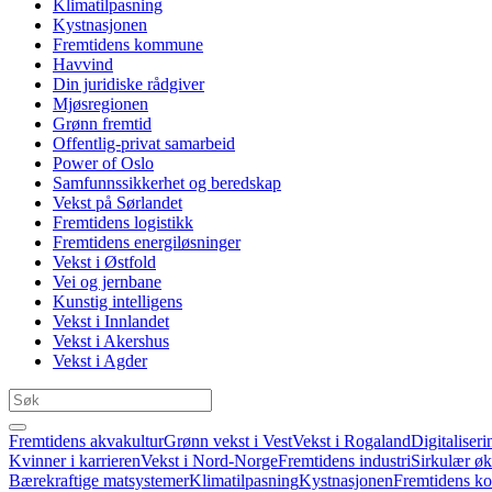
Klimatilpasning
Kystnasjonen
Fremtidens kommune
Havvind
Din juridiske rådgiver
Mjøsregionen
Grønn fremtid
Offentlig-privat samarbeid
Power of Oslo
Samfunnssikkerhet og beredskap
Vekst på Sørlandet
Fremtidens logistikk
Fremtidens energiløsninger
Vekst i Østfold
Vei og jernbane
Kunstig intelligens
Vekst i Innlandet
Vekst i Akershus
Vekst i Agder
Fremtidens akvakultur
Grønn vekst i Vest
Vekst i Rogaland
Digitaliseri
Kvinner i karrieren
Vekst i Nord-Norge
Fremtidens industri
Sirkulær ø
Bærekraftige matsystemer
Klimatilpasning
Kystnasjonen
Fremtidens 