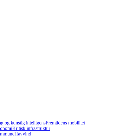
ng og kunstig intelligens
Fremtidens mobilitet
konomi
Kritisk infrastruktur
kommune
Havvind