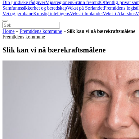
Din juridiske rådgiver
Mjøsregionen
Grønn fremtid
Offentlig-privat sa
Samfunnssikkerhet og beredskap
Vekst på Sørlandet
Fremtidens logist
Vei og jernbane
Kunstig intelligens
Vekst i Innlandet
Vekst i Akershus
V
Home
»
Fremtidens kommune
»
Slik kan vi nå bærekraftsmålene
Fremtidens kommune
Slik kan vi nå bærekraftsmålene