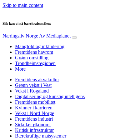
Skip to main content
Slik kan vi nå bærekraftsmålene
Næringsliv Norge
Av Mediaplanet
Mangfold og inkludering
Fremtidens havrom
Grønn omstilling
Trondheimsregionen
More
Fremtidens akvakultur
Grønn vekst i Vest
Vekst i Rogaland
Digitalisering og kunstig intelligens
Fremtidens mobilitet
Kvinner i karrieren
Vekst i Nord-Norge
Fremtidens industri
Sirkulær økonomi
Kritisk infrastruktur
Bærekraftige matsystemer