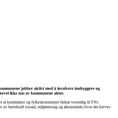
 Kommunene jobber aktivt med å involvere innbyggere og
likevel ikke nås av kommunene alene.
er at kommuner og fylkeskommuner bidrar vesentlig til FNs
ne av bærekraft (sosial, miljømessig og økonomisk) hvor det kreves