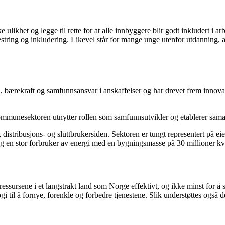
ulikhet og legge til rette for at alle innbyggere blir godt inkludert i 
tring og inkludering. Likevel står for mange unge utenfor utdanning, ar
n, bærekraft og samfunnsansvar i anskaffelser og har drevet frem innova
ommunesektoren utnytter rollen som samfunnsutvikler og etablerer sama
stribusjons- og sluttbrukersiden. Sektoren er tungt representert på eie
en stor forbruker av energi med en bygningsmasse på 30 millioner kvad
essursene i et langstrakt land som Norge effektivt, og ikke minst for å
gi til å fornye, forenkle og forbedre tjenestene. Slik understøttes ogs