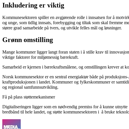
Inkludering er viktig
Kommunesektoren spiller en avgjørende rolle i innsatsen for å motvirke 
og unge, som tidlig innsats, forebygging og tiltak som skal fremme mes
større grad samarbeide på tvers, og utvikle felles mål og løsninger.
Grønn omstilling
Mange kommuner ligger langt foran staten i å stille krav til innovasjo
viktige faktorer for miljømessig bærekraft.
Samarbeid er kjernen i bærekraftsmålene, og omstillingen krever at k
Norsk kommunesektor er en sentral energiaktør både på produksjons-, di
kraftproduksjonen i landet. Kommuner og fylkeskommuner er samtidig 
og regional samfunnsutvikling.
Få på plass støttemekanismer
Digitaliseringen ligger som en nødvendig premiss for å kunne utnytte r
bredbånd til hele landet, og støtte kommunesektoren i å bruke teknolo