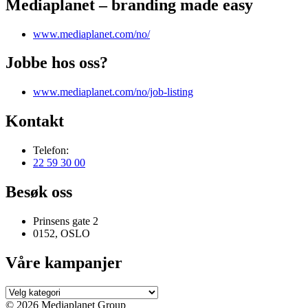
Mediaplanet – branding made easy
www.mediaplanet.com/no/
Jobbe hos oss?
www.mediaplanet.com/no/job-listing
Kontakt
Telefon:
22 59 30 00
Besøk oss
Prinsens gate 2
0152, OSLO
Våre kampanjer
Våre
kampanjer
© 2026 Mediaplanet Group