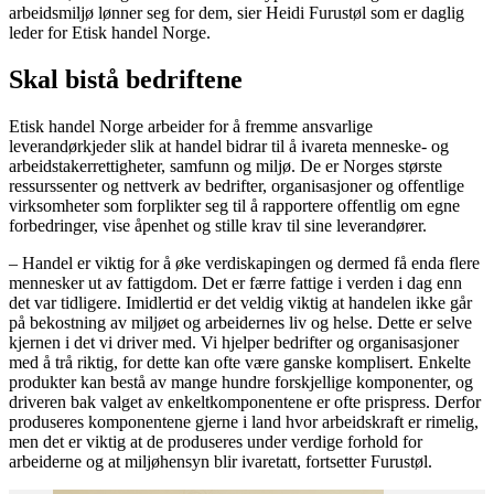
arbeidsmiljø lønner seg for dem, sier Heidi Furustøl som er daglig
leder for Etisk handel Norge.
Skal bistå bedriftene
Etisk handel Norge arbeider for å fremme ansvarlige
leverandørkjeder slik at handel bidrar til å ivareta menneske- og
arbeidstakerrettigheter, samfunn og miljø. De er Norges største
ressurssenter og nettverk av bedrifter, organisasjoner og offentlige
virksomheter som forplikter seg til å rapportere offentlig om egne
forbedringer, vise åpenhet og stille krav til sine leverandører.
– Handel er viktig for å øke verdiskapingen og dermed få enda flere
mennesker ut av fattigdom. Det er færre fattige i verden i dag enn
det var tidligere. Imidlertid er det veldig viktig at handelen ikke går
på bekostning av miljøet og arbeidernes liv og helse. Dette er selve
kjernen i det vi driver med. Vi hjelper bedrifter og organisasjoner
med å trå riktig, for dette kan ofte være ganske komplisert. Enkelte
produkter kan bestå av mange hundre forskjellige komponenter, og
driveren bak valget av enkeltkomponentene er ofte prispress. Derfor
produseres komponentene gjerne i land hvor arbeidskraft er rimelig,
men det er viktig at de produseres under verdige forhold for
arbeiderne og at miljøhensyn blir ivaretatt, fortsetter Furustøl.