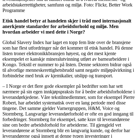
arbeidstakerrettigheter, samfunn og miljø. Foto: Flickr, Better Work
Programme
Etisk handel betyr at handelen skjer i tråd med internasjonalt
anerkjente standarder for arbeidsforhold og miljø. Men
hvordan arbeider vi med dette i Norge?
Global Slavery Index har laget en topp fem liste over de bransjene
som har flest utfordringer når det kommer til etisk handel. På denne
listen troner elektronikkbransjen høyest, og det mest kjente
eksempelet er kanskje mineralutvinning utført av barnearbeidere i
Kongo. Tekstil er nummer to på listen. Denne sektoren bidrar også
til alvorlige menneskerettighetsbrudd samt negativ miljøpåvirkning i
forbindelse med bruk av kjemikalier, utslipp og transport.
– I Norge er det flere gode eksempler på bedrifter som har sett
nærmere på sin egen innkjøpspraksis for å bedre arbeidsforholdene i
leverandørkjedene. Våre tekstilmedlemmer, som for eksempel Pierre
Robert, har arbeidet systematisk over en lang periode med disse
tingene. Det samme gjelder Varnergruppen, H&M, Voice og
Stormberg. Langvarige leverandørforhold er ofte en god inngang til
forbedringer. Stormberg for eksempel, satte krav til leverandørene
sine om bedre arbeidsforhold for arbeiderne. Til gjengjeld vet
leverandørene at Stormberg blir en langvarig kunde, og derfor har
leverandørene også innsett at denne typen investeringer i