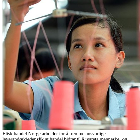
Etisk handel Norge arbeider for å fremme ansvarlige
leverandørkjeder slik at handel bidrar til å ivareta menneske- og