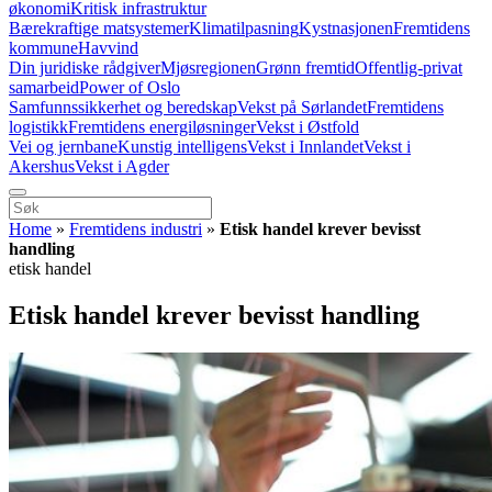
økonomi
Kritisk infrastruktur
Bærekraftige matsystemer
Klimatilpasning
Kystnasjonen
Fremtidens
kommune
Havvind
Din juridiske rådgiver
Mjøsregionen
Grønn fremtid
Offentlig-privat
samarbeid
Power of Oslo
Samfunnssikkerhet og beredskap
Vekst på Sørlandet
Fremtidens
logistikk
Fremtidens energiløsninger
Vekst i Østfold
Vei og jernbane
Kunstig intelligens
Vekst i Innlandet
Vekst i
Akershus
Vekst i Agder
Home
»
Fremtidens industri
»
Etisk handel krever bevisst
handling
etisk handel
Etisk handel krever bevisst handling