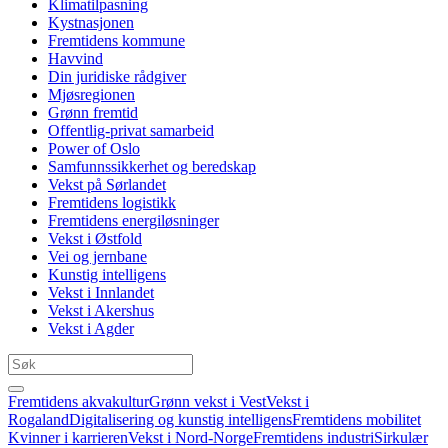
Klimatilpasning
Kystnasjonen
Fremtidens kommune
Havvind
Din juridiske rådgiver
Mjøsregionen
Grønn fremtid
Offentlig-privat samarbeid
Power of Oslo
Samfunnssikkerhet og beredskap
Vekst på Sørlandet
Fremtidens logistikk
Fremtidens energiløsninger
Vekst i Østfold
Vei og jernbane
Kunstig intelligens
Vekst i Innlandet
Vekst i Akershus
Vekst i Agder
Fremtidens akvakultur
Grønn vekst i Vest
Vekst i
Rogaland
Digitalisering og kunstig intelligens
Fremtidens mobilitet
Kvinner i karrieren
Vekst i Nord-Norge
Fremtidens industri
Sirkulær