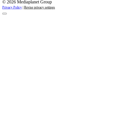
kampanjer
© 2026 Mediaplanet Group
Privacy Policy
|
Revise privacy settings