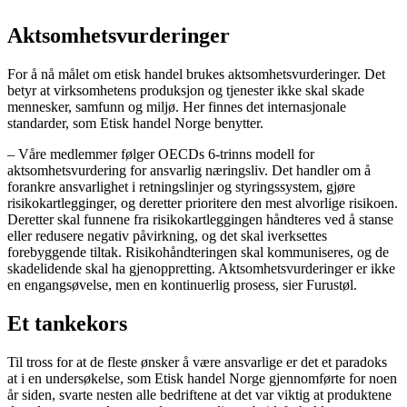
Aktsomhetsvurderinger
For å nå målet om etisk handel brukes aktsomhetsvurderinger. Det
betyr at virksomhetens produksjon og tjenester ikke skal skade
mennesker, samfunn og miljø. Her finnes det internasjonale
standarder, som Etisk handel Norge benytter.
– Våre medlemmer følger OECDs 6-trinns modell for
aktsomhetsvurdering for ansvarlig næringsliv. Det handler om å
forankre ansvarlighet i retningslinjer og styringssystem, gjøre
risikokartlegginger, og deretter prioritere den mest alvorlige risikoen.
Deretter skal funnene fra risikokartleggingen håndteres ved å stanse
eller redusere negativ påvirkning, og det skal iverksettes
forebyggende tiltak. Risikohåndteringen skal kommuniseres, og de
skadelidende skal ha gjenoppretting. Aktsomhetsvurderinger er ikke
en engangsøvelse, men en kontinuerlig prosess, sier Furustøl.
Et tankekors
Til tross for at de fleste ønsker å være ansvarlige er det et paradoks
at i en undersøkelse, som Etisk handel Norge gjennomførte for noen
år siden, svarte nesten alle bedriftene at det var viktig at produktene