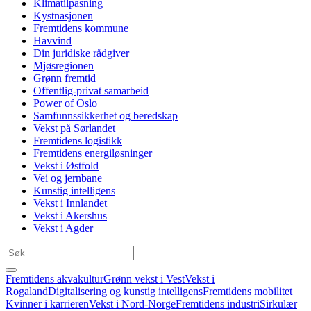
Klimatilpasning
Kystnasjonen
Fremtidens kommune
Havvind
Din juridiske rådgiver
Mjøsregionen
Grønn fremtid
Offentlig-privat samarbeid
Power of Oslo
Samfunnssikkerhet og beredskap
Vekst på Sørlandet
Fremtidens logistikk
Fremtidens energiløsninger
Vekst i Østfold
Vei og jernbane
Kunstig intelligens
Vekst i Innlandet
Vekst i Akershus
Vekst i Agder
Fremtidens akvakultur
Grønn vekst i Vest
Vekst i
Rogaland
Digitalisering og kunstig intelligens
Fremtidens mobilitet
Kvinner i karrieren
Vekst i Nord-Norge
Fremtidens industri
Sirkulær