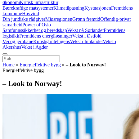
økonomi
Kritisk infrastruktur
Bærekraftige matsystemer
Klimatilpasning
Kystnasjonen
Fremtidens
kommune
Havvind
Din juridiske rådgiver
Mjøsregionen
Grønn fremtid
Offentlig-privat
samarbeid
Power of Oslo
Samfunnssikkerhet og beredskap
Vekst på Sørlandet
Fremtidens
logistikk
Fremtidens energiløsninger
Vekst i Østfold
Vei og jernbane
Kunstig intelligens
Vekst i Innlandet
Vekst i
Akershus
Vekst i Agder
Home
»
Energieffektive bygg
»
– Look to Norway!
Energieffektive bygg
– Look to Norway!