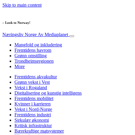
Skip to main content
– Look to Norway!
Næringsliv Norge
Av Mediaplanet
Mangfold og inkludering
Fremtidens havrom
Grønn omstilling
Trondheimsregionen
More
Fremtidens akvakultur
Grønn vekst i Vest
Vekst i Rogaland
Digitalisering og kunstig intelligens
Fremtidens mobilitet
Kvinner i karrieren
Vekst i Nord-Norge
Fremtidens industri
Sirkulær økonomi
Kritisk infrastruktur
Bærekraftige matsystemer