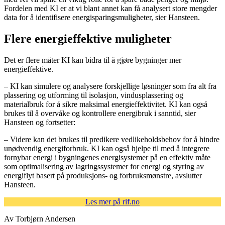
Fordelen med KI er at vi blant annet kan få analysert store mengder
data for å identifisere energisparingsmuligheter, sier Hansteen.
Flere energieffektive muligheter
Det er flere måter KI kan bidra til å gjøre bygninger mer
energieffektive.
–
KI kan simulere og analysere forskjellige løsninger som fra alt fra
plassering og utforming til isolasjon, vindusplassering og
materialbruk for å sikre maksimal energieffektivitet. KI kan også
brukes til å overvåke og kontrollere energibruk i sanntid, sier
Hansteen og fortsetter:
­– Videre kan det brukes til predikere vedlikeholdsbehov for å hindre
unødvendig energiforbruk. KI kan også hjelpe til med å integrere
fornybar energi i bygningenes energisystemer på en effektiv måte
som optimalisering av lagringssystemer for energi og styring av
energiflyt basert på produksjons- og forbruksmønstre, avslutter
Hansteen.
Les mer på rif.no
Av Torbjørn Andersen