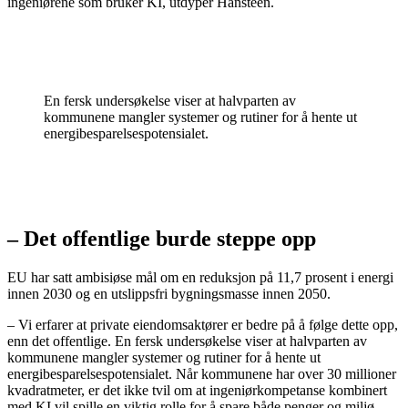
ingeniørene som bruker KI, utdyper Hansteen.
En fersk undersøkelse viser at halvparten av
kommunene mangler systemer og rutiner for å hente ut
energibesparelsespotensialet.
– Det offentlige burde steppe opp
EU har satt ambisiøse mål om en reduksjon på 11,7 prosent i energi
innen 2030 og en utslippsfri bygningsmasse innen 2050.
– Vi erfarer at private eiendomsaktører er bedre på å følge dette opp,
enn det offentlige. En fersk undersøkelse viser at halvparten av
kommunene mangler systemer og rutiner for å hente ut
energibesparelsespotensialet. Når kommunene har over 30 millioner
kvadratmeter, er det ikke tvil om at ingeniørkompetanse kombinert
med KI vil spille en viktig rolle for å spare både penger og miljø.