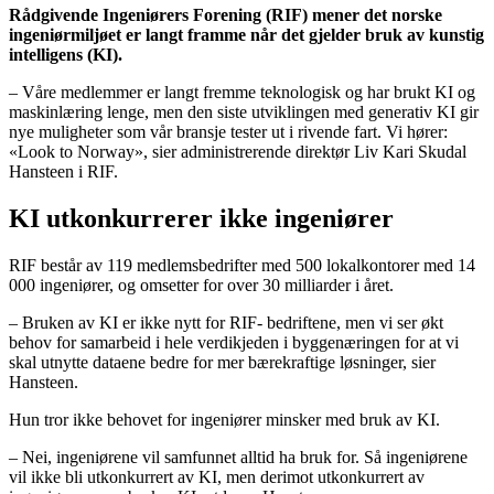
Rådgivende Ingeniørers Forening (RIF) mener det norske
ingeniørmiljøet er langt framme når det gjelder bruk av kunstig
intelligens (KI).
– Våre medlemmer er langt fremme teknologisk og har brukt KI og
maskinlæring lenge, men den siste utviklingen med generativ KI gir
nye muligheter som vår bransje tester ut i rivende fart. Vi hører:
«Look to Norway», sier administrerende direktør Liv Kari Skudal
Hansteen i RIF.
KI utkonkurrerer ikke ingeniører
RIF består av 119 medlemsbedrifter med 500 lokalkontorer med 14
000 ingeniører, og omsetter for over 30 milliarder i året.
–
Bruken av KI er ikke nytt for RIF- bedriftene, men vi ser økt
behov for samarbeid i hele verdikjeden i byggenæringen for at vi
skal utnytte dataene bedre for mer bærekraftige løsninger, sier
Hansteen.
Hun tror ikke behovet for ingeniører minsker med bruk av KI.
– Nei, ingeniørene vil samfunnet alltid ha bruk for. Så ingeniørene
vil ikke bli utkonkurrert av KI, men derimot utkonkurrert av