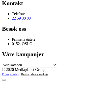
Kontakt
Telefon:
22 59 30 00
Besøk oss
Prinsens gate 2
0152, OSLO
Våre kampanjer
Våre
kampanjer
© 2026 Mediaplanet Group
Privacy Policy
|
Revise privacy settings