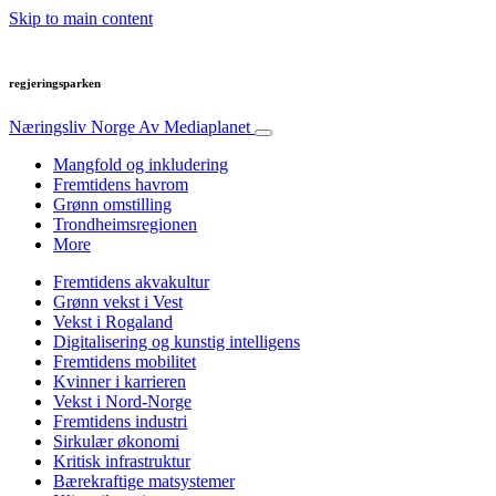
Skip to main content
regjeringsparken
Næringsliv Norge
Av Mediaplanet
Mangfold og inkludering
Fremtidens havrom
Grønn omstilling
Trondheimsregionen
More
Fremtidens akvakultur
Grønn vekst i Vest
Vekst i Rogaland
Digitalisering og kunstig intelligens
Fremtidens mobilitet
Kvinner i karrieren
Vekst i Nord-Norge
Fremtidens industri
Sirkulær økonomi
Kritisk infrastruktur
Bærekraftige matsystemer