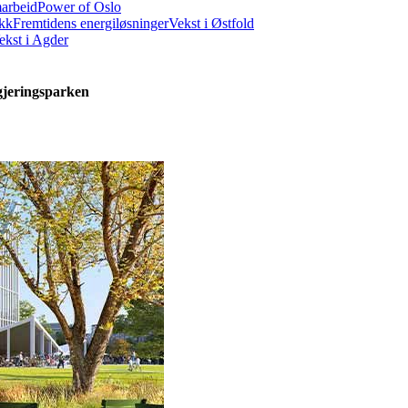
marbeid
Power of Oslo
ikk
Fremtidens energiløsninger
Vekst i Østfold
ekst i Agder
gjeringsparken