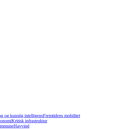
ng og kunstig intelligens
Fremtidens mobilitet
konomi
Kritisk infrastruktur
kommune
Havvind