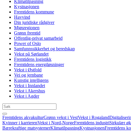
Klimatilpasning
Kystnasjonen
Fremtidens kommune
Havvind
Din juridiske rådgiver
Mjøsregionen
Grønn fremtid
Offentlig-privat samarbeid
Power of Oslo
Samfunnssikkerhet og beredskap
Vekst på Sørlandet
Fremtidens logistikk
Fremtidens energiløsninger
Vekst i Østfold
Vei og jernbane
Kunstig intelligens
Vekst i Innlandet
Vekst i Akershus
Vekst i Agder
Fremtidens akvakultur
Grønn vekst i Vest
Vekst i Rogaland
Digitaliseri
Kvinner i karrieren
Vekst i Nord-Norge
Fremtidens industri
Sirkulær ø
Bærekraftige matsystemer
Klimatilpasning
Kystnasjonen
Fremtidens 