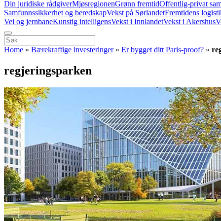
Din juridiske rådgiver
Mjøsregionen
Grønn fremtid
Offentlig-privat sa
Samfunnssikkerhet og beredskap
Vekst på Sørlandet
Fremtidens logist
Vei og jernbane
Kunstig intelligens
Vekst i Innlandet
Vekst i Akershus
V
Home
»
Bærekraftige investeringer
»
Er bygget ditt Paris-proof?
»
re
regjeringsparken