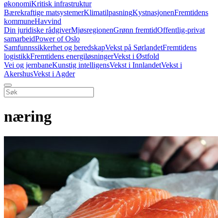
økonomi
Kritisk infrastruktur
Bærekraftige matsystemer
Klimatilpasning
Kystnasjonen
Fremtidens
kommune
Havvind
Din juridiske rådgiver
Mjøsregionen
Grønn fremtid
Offentlig-privat
samarbeid
Power of Oslo
Samfunnssikkerhet og beredskap
Vekst på Sørlandet
Fremtidens
logistikk
Fremtidens energiløsninger
Vekst i Østfold
Vei og jernbane
Kunstig intelligens
Vekst i Innlandet
Vekst i
Akershus
Vekst i Agder
næring