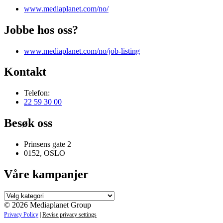
www.mediaplanet.com/no/
Jobbe hos oss?
www.mediaplanet.com/no/job-listing
Kontakt
Telefon:
22 59 30 00
Besøk oss
Prinsens gate 2
0152, OSLO
Våre kampanjer
Våre
kampanjer
© 2026 Mediaplanet Group
Privacy Policy
|
Revise privacy settings