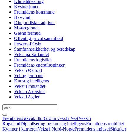
Klimatilpasning
Kystnasjonen
Fremtidens kommune
Havvind
Din juridiske rådgiver
Mjøsregionen
Grønn fremtid
Offentlig-privat samarbeid
Power of Oslo
Samfunnssikkerhet og beredskap
Vekst på Sørlandet
Fremtidens logistikk
Fremtidens energiløsninger
Vekst i Østfold
Vei og jernbane
Kunstig intelligens
Vekst i Innlandet
Vekst i Akershus
Vekst i Agder
Fremtidens akvakultur
Grønn vekst i Vest
Vekst i
Rogaland
Digitalisering og kunstig intelligens
Fremtidens mobilitet
Kvinner i karrieren
Vekst i Nord-Norge
Fremtidens industri
Sirkulær