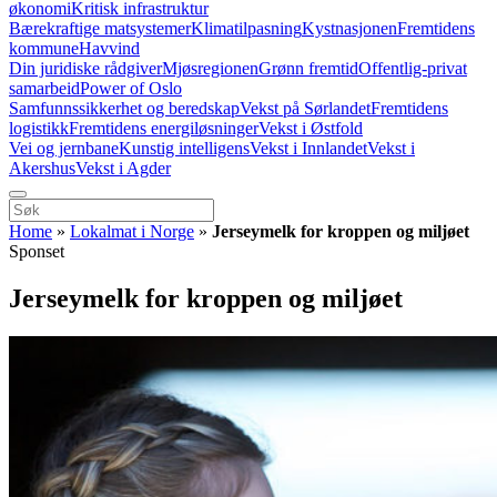
økonomi
Kritisk infrastruktur
Bærekraftige matsystemer
Klimatilpasning
Kystnasjonen
Fremtidens
kommune
Havvind
Din juridiske rådgiver
Mjøsregionen
Grønn fremtid
Offentlig-privat
samarbeid
Power of Oslo
Samfunnssikkerhet og beredskap
Vekst på Sørlandet
Fremtidens
logistikk
Fremtidens energiløsninger
Vekst i Østfold
Vei og jernbane
Kunstig intelligens
Vekst i Innlandet
Vekst i
Akershus
Vekst i Agder
Home
»
Lokalmat i Norge
»
Jerseymelk for kroppen og miljøet
Sponset
Jerseymelk for kroppen og miljøet