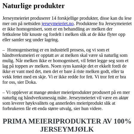
Naturlige produkter
Jerseymeieriet produserer 14 forskjellige produkter, disse kan du lese
mer om på nettsiden
jerseymeieriet.no
. Produktene fra Jerseymeieriet
er ikke homogenisert, som er en behandling av melken der
fettkulene blir knuste og fordelt i melken slik at de ikke flyter opp
eller samler seg under lagring.
– Homogenisering er en industriell prosess, og vi som et
håndtverksmeieri er opptatt av at melken skal være så naturlig som
mulig. Når melken ikke er homogenisert, vil fettet legge seg som et
lag på toppen av melken. Noen syns kanskje det er ekkelt fordi de
ikke er vant med det, men det er bare å riste melken godt, eller ta
vekk fettet med en skje. Vi er ikke redde for fett. Vi tror fett er bra
for oss, sier Doka.
– Vi opplever at mange ønsker meieriprodukter produsert på en mer
naturlig og håndverksmessig måte. Jerseymeieriet vil være en aktør
som leverer høykvalitets og annerledes meieriprodukt slik at
forbrukeren får ett enda større utvalg, sier hun videre.
PRIMA MEIERIPRODUKTER AV 100%
JERSEYMJØLK