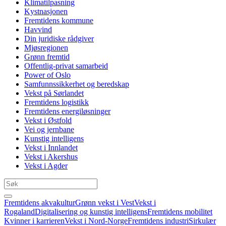
Klimatilpasning
Kystnasjonen
Fremtidens kommune
Havvind
Din juridiske rådgiver
Mjøsregionen
Grønn fremtid
Offentlig-privat samarbeid
Power of Oslo
Samfunnssikkerhet og beredskap
Vekst på Sørlandet
Fremtidens logistikk
Fremtidens energiløsninger
Vekst i Østfold
Vei og jernbane
Kunstig intelligens
Vekst i Innlandet
Vekst i Akershus
Vekst i Agder
Fremtidens akvakultur
Grønn vekst i Vest
Vekst i
Rogaland
Digitalisering og kunstig intelligens
Fremtidens mobilitet
Kvinner i karrieren
Vekst i Nord-Norge
Fremtidens industri
Sirkulær