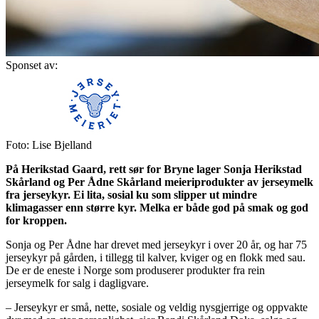
Sponset av:
Foto: Lise Bjelland
På Herikstad Gaard, rett sør for Bryne lager Sonja Herikstad
Skårland og Per Ådne Skårland meieriprodukter av jerseymelk
fra jerseykyr. Ei lita, sosial ku som slipper ut mindre
klimagasser enn større kyr. Melka er både god på smak og god
for kroppen.
Sonja og Per Ådne har drevet med jerseykyr i over 20 år, og har 75
jerseykyr på gården, i tillegg til kalver, kviger og en flokk med sau.
De er de eneste i Norge som produserer produkter fra rein
jerseymelk for salg i dagligvare.
– Jerseykyr er små, nette, sosiale og veldig nysgjerrige og oppvakte