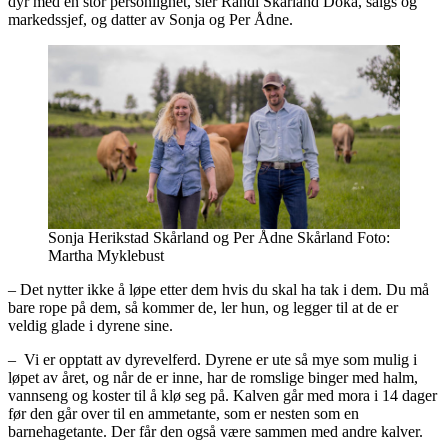
dyr med en stor personlighet, sier Randi Skårland Doka, salgs og
markedssjef, og datter av Sonja og Per Ådne.
Sonja Herikstad Skårland og Per Ådne Skårland Foto:
Martha Myklebust
– Det nytter ikke å løpe etter dem hvis du skal ha tak i dem. Du må
bare rope på dem, så kommer de, ler hun, og legger til at de er
veldig glade i dyrene sine.
– Vi er opptatt av dyrevelferd. Dyrene er ute så mye som mulig i
løpet av året, og når de er inne, har de romslige binger med halm,
vannseng og koster til å klø seg på. Kalven går med mora i 14 dager
før den går over til en ammetante, som er nesten som en
barnehagetante. Der får den også være sammen med andre kalver.