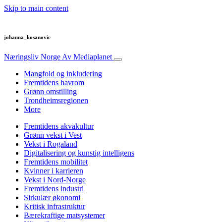
Skip to main content
johanna_kosanovic
Næringsliv Norge
Av Mediaplanet
Mangfold og inkludering
Fremtidens havrom
Grønn omstilling
Trondheimsregionen
More
Fremtidens akvakultur
Grønn vekst i Vest
Vekst i Rogaland
Digitalisering og kunstig intelligens
Fremtidens mobilitet
Kvinner i karrieren
Vekst i Nord-Norge
Fremtidens industri
Sirkulær økonomi
Kritisk infrastruktur
Bærekraftige matsystemer