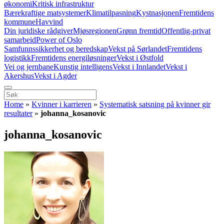
økonomi
Kritisk infrastruktur
Bærekraftige matsystemer
Klimatilpasning
Kystnasjonen
Fremtidens
kommune
Havvind
Din juridiske rådgiver
Mjøsregionen
Grønn fremtid
Offentlig-privat
samarbeid
Power of Oslo
Samfunnssikkerhet og beredskap
Vekst på Sørlandet
Fremtidens
logistikk
Fremtidens energiløsninger
Vekst i Østfold
Vei og jernbane
Kunstig intelligens
Vekst i Innlandet
Vekst i
Akershus
Vekst i Agder
Home
»
Kvinner i karrieren
»
Systematisk satsning på kvinner gir
resultater
»
johanna_kosanovic
johanna_kosanovic