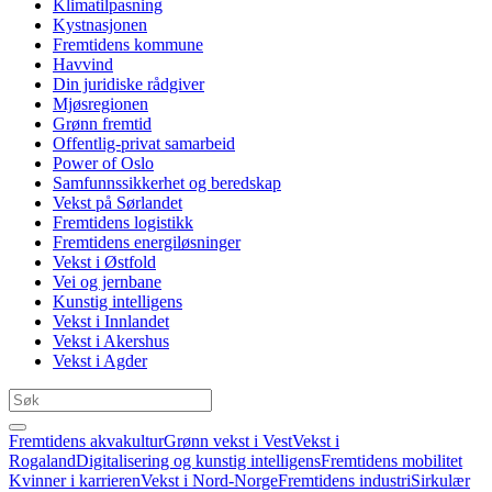
Klimatilpasning
Kystnasjonen
Fremtidens kommune
Havvind
Din juridiske rådgiver
Mjøsregionen
Grønn fremtid
Offentlig-privat samarbeid
Power of Oslo
Samfunnssikkerhet og beredskap
Vekst på Sørlandet
Fremtidens logistikk
Fremtidens energiløsninger
Vekst i Østfold
Vei og jernbane
Kunstig intelligens
Vekst i Innlandet
Vekst i Akershus
Vekst i Agder
Fremtidens akvakultur
Grønn vekst i Vest
Vekst i
Rogaland
Digitalisering og kunstig intelligens
Fremtidens mobilitet
Kvinner i karrieren
Vekst i Nord-Norge
Fremtidens industri
Sirkulær