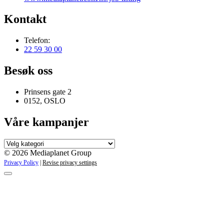
Kontakt
Telefon:
22 59 30 00
Besøk oss
Prinsens gate 2
0152, OSLO
Våre kampanjer
Våre
kampanjer
© 2026 Mediaplanet Group
Privacy Policy
|
Revise privacy settings