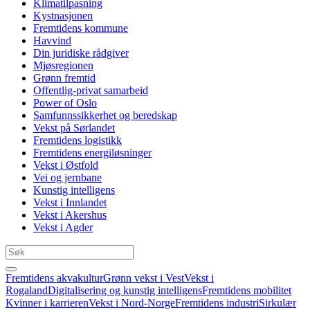
Klimatilpasning
Kystnasjonen
Fremtidens kommune
Havvind
Din juridiske rådgiver
Mjøsregionen
Grønn fremtid
Offentlig-privat samarbeid
Power of Oslo
Samfunnssikkerhet og beredskap
Vekst på Sørlandet
Fremtidens logistikk
Fremtidens energiløsninger
Vekst i Østfold
Vei og jernbane
Kunstig intelligens
Vekst i Innlandet
Vekst i Akershus
Vekst i Agder
Fremtidens akvakultur
Grønn vekst i Vest
Vekst i
Rogaland
Digitalisering og kunstig intelligens
Fremtidens mobilitet
Kvinner i karrieren
Vekst i Nord-Norge
Fremtidens industri
Sirkulær