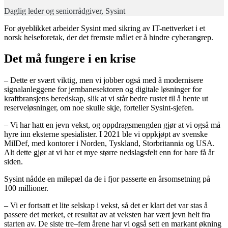
Daglig leder og seniorrådgiver, Sysint
For øyeblikket arbeider Sysint med sikring av IT-nettverket i et
norsk helseforetak, der det fremste målet er å hindre cyberangrep.
Det må fungere i en krise
– Dette er svært viktig, men vi jobber også med å modernisere
signalanleggene for jernbanesektoren og digitale løsninger for
kraftbransjens beredskap, slik at vi står bedre rustet til å hente ut
reserveløsninger, om noe skulle skje, forteller Sysint-sjefen.
– Vi har hatt en jevn vekst, og oppdragsmengden gjør at vi også må
hyre inn eksterne spesialister. I 2021 ble vi oppkjøpt av svenske
MilDef, med kontorer i Norden, Tyskland, Storbritannia og USA.
Alt dette gjør at vi har et mye større nedslagsfelt enn for bare få år
siden.
Sysint nådde en milepæl da de i fjor passerte en årsomsetning på
100 millioner.
– Vi er fortsatt et lite selskap i vekst, så det er klart det var stas å
passere det merket, et resultat av at veksten har vært jevn helt fra
starten av. De siste tre–fem årene har vi også sett en markant økning