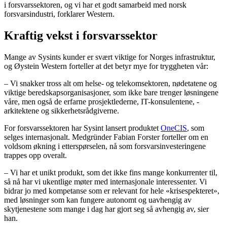
i forsvarssektoren, og vi har et godt samarbeid med norsk
forsvarsindustri, forklarer Western.
Kraftig vekst i forsvarssektor
Mange av Sysints kunder er svært viktige for Norges infrastruktur,
og Øystein Western forteller at det betyr mye for tryggheten vår:
– Vi snakker tross alt om helse- og telekomsektoren, nødetatene og
viktige beredskapsorganisasjoner, som ikke bare trenger løsningene
våre, men også de erfarne prosjektlederne, IT-konsulentene, -
arkitektene og sikkerhetsrådgiverne.
For forsvarssektoren har Sysint lansert produktet
OneCIS
, som
selges internasjonalt. Medgründer Fabian Forster forteller om en
voldsom økning i etterspørselen, nå som forsvarsinvesteringene
trappes opp overalt.
– Vi har et unikt produkt, som det ikke fins mange konkurrenter til,
så nå har vi ukentlige møter med internasjonale interessenter. Vi
bidrar jo med kompetanse som er relevant for hele «krisespekteret»,
med løsninger som kan fungere autonomt og uavhengig av
skytjenestene som mange i dag har gjort seg så avhengig av, sier
han.