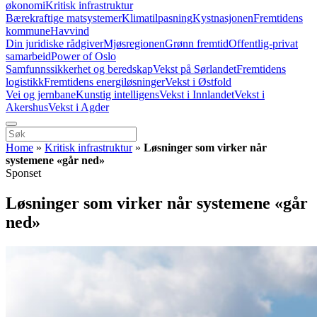
økonomi
Kritisk infrastruktur
Bærekraftige matsystemer
Klimatilpasning
Kystnasjonen
Fremtidens
kommune
Havvind
Din juridiske rådgiver
Mjøsregionen
Grønn fremtid
Offentlig-privat
samarbeid
Power of Oslo
Samfunnssikkerhet og beredskap
Vekst på Sørlandet
Fremtidens
logistikk
Fremtidens energiløsninger
Vekst i Østfold
Vei og jernbane
Kunstig intelligens
Vekst i Innlandet
Vekst i
Akershus
Vekst i Agder
Home
»
Kritisk infrastruktur
»
Løsninger som virker når
systemene «går ned»
Sponset
Løsninger som virker når systemene «går
ned»