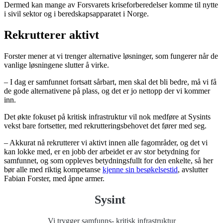
Dermed kan mange av Forsvarets kriseforberedelser komme til nytte
i sivil sektor og i beredskapsapparatet i Norge.
Rekrutterer aktivt
Forster mener at vi trenger alternative løsninger, som fungerer når de
vanlige løsningene slutter å virke.
– I dag er samfunnet fortsatt sårbart, men skal det bli bedre, må vi få
de gode alternativene på plass, og det er jo nettopp der vi kommer
inn.
Det økte fokuset på kritisk infrastruktur vil nok medføre at Sysints
vekst bare fortsetter, med rekrutteringsbehovet det fører med seg.
– Akkurat nå rekrutterer vi aktivt innen alle fagområder, og det vi
kan lokke med, er en jobb der arbeidet er av stor betydning for
samfunnet, og som oppleves betydningsfullt for den enkelte, så her
bør alle med riktig kompetanse
kjenne sin besøkelsestid
, avslutter
Fabian Forster, med åpne armer.
Sysint
Vi trygger samfunns- kritisk infrastruktur