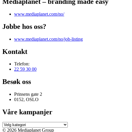
Mediaplanet – branding made easy
www.mediaplanet.com/no/
Jobbe hos oss?
www.mediaplanet.com/no/job-listing
Kontakt
Telefon:
22 59 30 00
Besøk oss
Prinsens gate 2
0152, OSLO
Våre kampanjer
Våre
kampanjer
© 2026 Mediaplanet Group