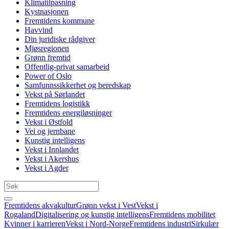
Klimatilpasning
Kystnasjonen
Fremtidens kommune
Havvind
Din juridiske rådgiver
Mjøsregionen
Grønn fremtid
Offentlig-privat samarbeid
Power of Oslo
Samfunnssikkerhet og beredskap
Vekst på Sørlandet
Fremtidens logistikk
Fremtidens energiløsninger
Vekst i Østfold
Vei og jernbane
Kunstig intelligens
Vekst i Innlandet
Vekst i Akershus
Vekst i Agder
Fremtidens akvakultur
Grønn vekst i Vest
Vekst i
Rogaland
Digitalisering og kunstig intelligens
Fremtidens mobilitet
Kvinner i karrieren
Vekst i Nord-Norge
Fremtidens industri
Sirkulær