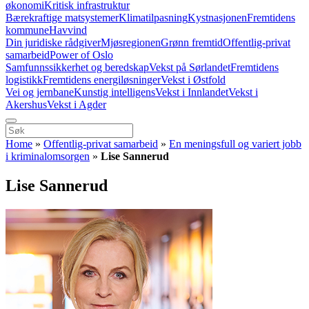
økonomi
Kritisk infrastruktur
Bærekraftige matsystemer
Klimatilpasning
Kystnasjonen
Fremtidens
kommune
Havvind
Din juridiske rådgiver
Mjøsregionen
Grønn fremtid
Offentlig-privat
samarbeid
Power of Oslo
Samfunnssikkerhet og beredskap
Vekst på Sørlandet
Fremtidens
logistikk
Fremtidens energiløsninger
Vekst i Østfold
Vei og jernbane
Kunstig intelligens
Vekst i Innlandet
Vekst i
Akershus
Vekst i Agder
Home
»
Offentlig-privat samarbeid
»
En meningsfull og variert jobb
i kriminalomsorgen
»
Lise Sannerud
Lise Sannerud