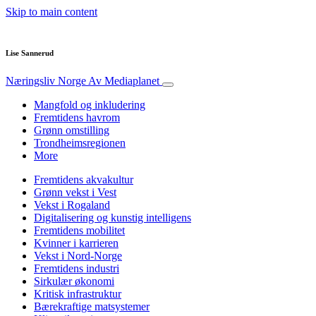
Skip to main content
Lise Sannerud
Næringsliv Norge
Av Mediaplanet
Mangfold og inkludering
Fremtidens havrom
Grønn omstilling
Trondheimsregionen
More
Fremtidens akvakultur
Grønn vekst i Vest
Vekst i Rogaland
Digitalisering og kunstig intelligens
Fremtidens mobilitet
Kvinner i karrieren
Vekst i Nord-Norge
Fremtidens industri
Sirkulær økonomi
Kritisk infrastruktur
Bærekraftige matsystemer