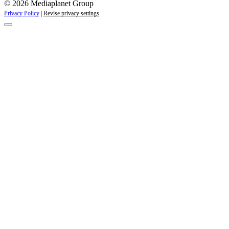
kampanjer
© 2026 Mediaplanet Group
Privacy Policy
|
Revise privacy settings