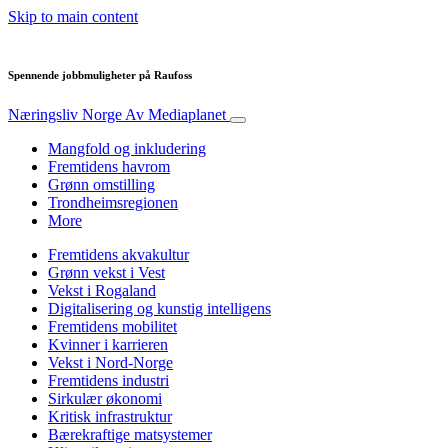
Skip to main content
Spennende jobbmuligheter på Raufoss
Næringsliv Norge
Av Mediaplanet
Mangfold og inkludering
Fremtidens havrom
Grønn omstilling
Trondheimsregionen
More
Fremtidens akvakultur
Grønn vekst i Vest
Vekst i Rogaland
Digitalisering og kunstig intelligens
Fremtidens mobilitet
Kvinner i karrieren
Vekst i Nord-Norge
Fremtidens industri
Sirkulær økonomi
Kritisk infrastruktur
Bærekraftige matsystemer