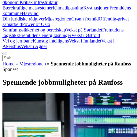
økonomi
Kritisk infrastruktur
Bærekraftige matsystemer
Klimatilpasning
Kystnasjonen
Fremtidens
kommune
Havvind
Din juridiske rådgiver
Mjøsregionen
Grønn fremtid
Offentlig-privat
samarbeid
Power of Oslo
Samfunnssikkerhet og beredskap
Vekst på Sørlandet
Fremtidens
logistikk
Fremtidens energiløsninger
Vekst i Østfold
Vei og jernbane
Kunstig intelligens
Vekst i Innlandet
Vekst i
Akershus
Vekst i Agder
Home
»
Mjøsregionen
»
Spennende jobbmuligheter på Raufoss
Sponset
Spennende jobbmuligheter på Raufoss