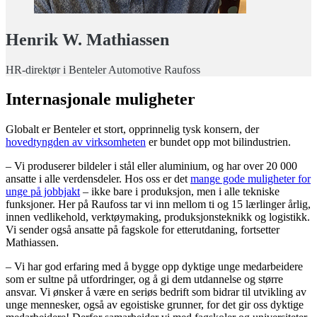
Henrik W. Mathiassen
HR-direktør i Benteler Automotive Raufoss
Internasjonale muligheter
Globalt er Benteler et stort, opprinnelig tysk konsern, der
hovedtyngden av virksomheten
er bundet opp mot bilindustrien.
– Vi produserer bildeler i stål eller aluminium, og har over 20 000
ansatte i alle verdensdeler. Hos oss er det
mange gode muligheter for
unge på jobbjakt
– ikke bare i produksjon, men i alle tekniske
funksjoner. Her på Raufoss tar vi inn mellom ti og 15 lærlinger årlig,
innen vedlikehold, verktøymaking, produksjonsteknikk og logistikk.
Vi sender også ansatte på fagskole for etterutdaning, fortsetter
Mathiassen.
– Vi har god erfaring med å bygge opp dyktige unge medarbeidere
som er sultne på utfordringer, og å gi dem utdannelse og større
ansvar. Vi ønsker å være en seriøs bedrift som bidrar til utvikling av
unge mennesker, også av egoistiske grunner, for det gir oss dyktige