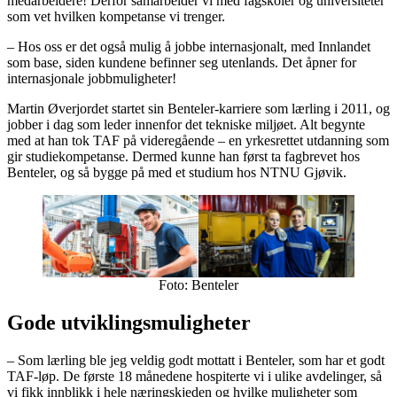
medarbeidere! Derfor samarbeider vi med fagskoler og universiteter
som vet hvilken kompetanse vi trenger.
– Hos oss er det også mulig å jobbe internasjonalt, med Innlandet
som base, siden kundene befinner seg utenlands. Det åpner for
internasjonale jobbmuligheter!
Martin Øverjordet startet sin Benteler-karriere som lærling i 2011, og
jobber i dag som leder innenfor det tekniske miljøet. Alt begynte
med at han tok TAF på videregående – en yrkesrettet utdanning som
gir studiekompetanse. Dermed kunne han først ta fagbrevet hos
Benteler, og så bygge på med et studium hos NTNU Gjøvik.
Foto: Benteler
Gode utviklingsmuligheter
– Som lærling ble jeg veldig godt mottatt i Benteler, som har et godt
TAF-løp. De første 18 månedene hospiterte vi i ulike avdelinger, så
vi fikk innblikk i hele næringskjeden og hvilke muligheter som