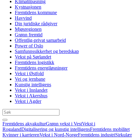
Klimatilpasning
Kystnasjonen
Fremtidens kommune
Havvind
Din juridiske rådgiver
Mjøsregionen
Grønn fremtid
Offentlig-privat samarbeid
Power of Oslo
Samfunnssikkerhet og beredskap
Vekst på Sørlandet
Fremtidens logistikk
Fremtidens energiløsninger
Vekst i Østfold
Vei og jernbane
Kunstig intelligens
Vekst i Innlandet
Vekst i Akershus
Vekst i Agder
Fremtidens akvakultur
Grønn vekst i Vest
Vekst i
Rogaland
Digitalisering og kunstig intelligens
Fremtidens mobilitet
Kvinner i karrieren
Vekst i Nord-Norge
Fremtidens industri
Sirkulær