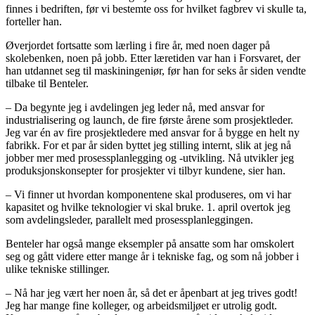
finnes i bedriften, før vi bestemte oss for hvilket fagbrev vi skulle ta,
forteller han.
Øverjordet fortsatte som lærling i fire år, med noen dager på
skolebenken, noen på jobb. Etter læretiden var han i Forsvaret, der
han utdannet seg til maskiningeniør, før han for seks år siden vendte
tilbake til Benteler.
– Da begynte jeg i avdelingen jeg leder nå, med ansvar for
industrialisering og launch, de fire første årene som prosjektleder.
Jeg var én av fire prosjektledere med ansvar for å bygge en helt ny
fabrikk. For et par år siden byttet jeg stilling internt, slik at jeg nå
jobber mer med prosessplanlegging og -utvikling. Nå utvikler jeg
produksjonskonsepter for prosjekter vi tilbyr kundene, sier han.
– Vi finner ut hvordan komponentene skal produseres, om vi har
kapasitet og hvilke teknologier vi skal bruke. 1. april overtok jeg
som avdelingsleder, parallelt med prosessplanleggingen.
Benteler har også mange eksempler på ansatte som har omskolert
seg og gått videre etter mange år i tekniske fag, og som nå jobber i
ulike tekniske stillinger.
– Nå har jeg vært her noen år, så det er åpenbart at jeg trives godt!
Jeg har mange fine kolleger, og arbeidsmiljøet er utrolig godt.