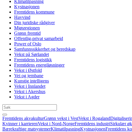
Klimatilpasning
Kystnasjonen
Fremtidens kommune
Havvind
Din juridiske rådgiver
Mjøsregionen
Grønn fremtid
Offentlig-privat samarbeid
Power of Oslo
Samfunnssikkerhet og beredskap
Vekst på Sørlandet
Fremtidens logistikk
Fremtidens energiløsninger
Vekst i Østfold
Vei og jernbane
Kunstig intelligens
Vekst i Innlandet
Vekst i Akershus
Vekst i Agder
Fremtidens akvakultur
Grønn vekst i Vest
Vekst i Rogaland
Digitaliseri
Kvinner i karrieren
Vekst i Nord-Norge
Fremtidens industri
Sirkulær ø
Bærekraftige matsystemer
Klimatilpasning
Kystnasjonen
Fremtidens 