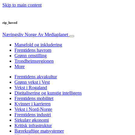
Skip to main content
rip_hoved
Næringsliv Norge
Av Mediaplanet
Mangfold og inkludering
Fremtidens havrom
Grønn omstilling
Trondheimsregionen
More
Fremtidens akvakultur
Grønn vekst i Vest
Vekst i Rogaland
Digitalisering og kunstig intelligens
Fremtidens mobilitet
Kvinner i karrieren
Vekst i Nord-Norge
Fremtidens industri
Sirkulær økonomi
Kritisk infrastruktur
Bærekraftige matsystemer