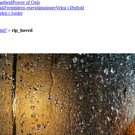
marbeid
Power of Oslo
ikk
Fremtidens energiløsninger
Vekst i Østfold
ekst i Agder
tid?
»
rip_hoved