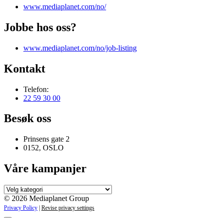
www.mediaplanet.com/no/
Jobbe hos oss?
www.mediaplanet.com/no/job-listing
Kontakt
Telefon:
22 59 30 00
Besøk oss
Prinsens gate 2
0152, OSLO
Våre kampanjer
Våre
kampanjer
© 2026 Mediaplanet Group
Privacy Policy
|
Revise privacy settings