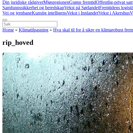
Din juridiske rådgiver
Mjøsregionen
Grønn fremtid
Offentlig-privat sa
Samfunnssikkerhet og beredskap
Vekst på Sørlandet
Fremtidens logist
Vei og jernbane
Kunstig intelligens
Vekst i Innlandet
Vekst i Akershus
V
Home
»
Klimatilpasning
»
Hva skal til for å sikre en klimarobust frem
rip_hoved