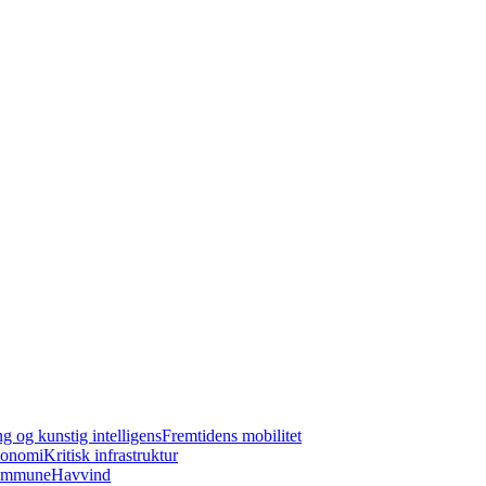
ng og kunstig intelligens
Fremtidens mobilitet
konomi
Kritisk infrastruktur
kommune
Havvind