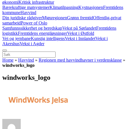
økonomi
Kritisk infrastruktur
Bærekraftige matsystemer
Klimatilpasning
Kystnasjonen
Fremtidens
kommune
Havvind
Din juridiske rådgiver
Mjøsregionen
Grønn fremtid
Offentlig-privat
samarbeid
Power of Oslo
Samfunnssikkerhet og beredskap
Vekst på Sørlandet
Fremtidens
logistikk
Fremtidens energiløsninger
Vekst i Østfold
Vei og jernbane
Kunstig intelligens
Vekst i Innlandet
Vekst i
Akershus
Vekst i Agder
Home
»
Havvind
»
Regionen med havvindhavner i verdensklasse
»
windworks_logo
windworks_logo