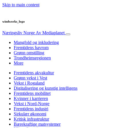
Skip to main content
windworks_logo
Næringsliv Norge
Av Mediaplanet
Mangfold og inkludering
Fremtidens havrom
Grønn omstilling
Trondheimsregionen
More
Fremtidens akvakultur
Grønn vekst i Vest
Vekst i Rogaland
Digitalisering og kunstig intelligens
Fremtidens mobilitet
Kvinner i karrieren
Vekst i Nord-Norge
Fremtidens industri
Sirkulær økonomi
Kritisk infrastruktur
Bærekraftige matsystemer