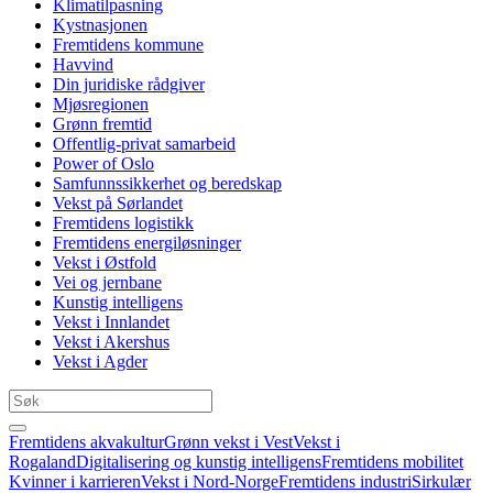
Klimatilpasning
Kystnasjonen
Fremtidens kommune
Havvind
Din juridiske rådgiver
Mjøsregionen
Grønn fremtid
Offentlig-privat samarbeid
Power of Oslo
Samfunnssikkerhet og beredskap
Vekst på Sørlandet
Fremtidens logistikk
Fremtidens energiløsninger
Vekst i Østfold
Vei og jernbane
Kunstig intelligens
Vekst i Innlandet
Vekst i Akershus
Vekst i Agder
Fremtidens akvakultur
Grønn vekst i Vest
Vekst i
Rogaland
Digitalisering og kunstig intelligens
Fremtidens mobilitet
Kvinner i karrieren
Vekst i Nord-Norge
Fremtidens industri
Sirkulær