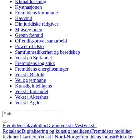
Klimatilpasning
Kystnasjonen
Fremtidens kommune
Havvind
Din juridiske rådgiver
Mjøsregionen
Grønn fremtid
Offentlig-privat samarbeid
Power of Oslo
Samfunnssikkerhet og beredskap
Vekst på Sørlandet
Fremtidens logistikk
Fremtidens energiløsninger
Vekst i Østfold
Vei og jernbane
Kunstig intelligens
Vekst i Innlandet
Vekst i Akershus
Vekst i Agder
Fremtidens akvakultur
Grønn vekst i Vest
Vekst i
Rogaland
Digitalisering og kunstig intelligens
Fremtidens mobilitet
Kvinner i karrieren
Vekst i Nord-Norge
Fremtidens industri
Sirkulær