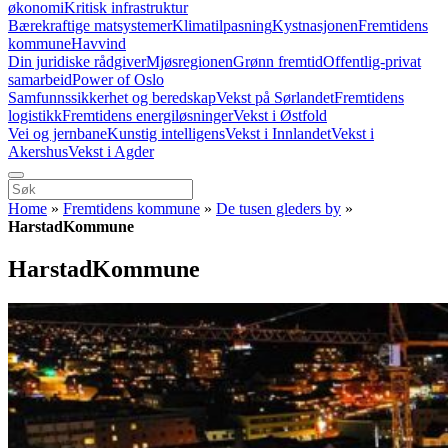
økonomi
Kritisk infrastruktur
Bærekraftige matsystemer
Klimatilpasning
Kystnasjonen
Fremtidens
kommune
Havvind
Din juridiske rådgiver
Mjøsregionen
Grønn fremtid
Offentlig-privat
samarbeid
Power of Oslo
Samfunnssikkerhet og beredskap
Vekst på Sørlandet
Fremtidens
logistikk
Fremtidens energiløsninger
Vekst i Østfold
Vei og jernbane
Kunstig intelligens
Vekst i Innlandet
Vekst i
Akershus
Vekst i Agder
Home
»
Fremtidens kommune
»
De tusen gleders by
»
HarstadKommune
HarstadKommune