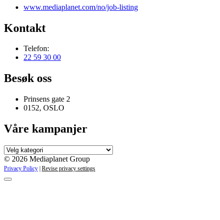
www.mediaplanet.com/no/job-listing
Kontakt
Telefon:
22 59 30 00
Besøk oss
Prinsens gate 2
0152, OSLO
Våre kampanjer
Våre
kampanjer
© 2026 Mediaplanet Group
Privacy Policy
|
Revise privacy settings