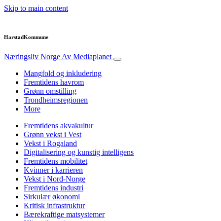
Skip to main content
HarstadKommune
Næringsliv Norge
Av Mediaplanet
Mangfold og inkludering
Fremtidens havrom
Grønn omstilling
Trondheimsregionen
More
Fremtidens akvakultur
Grønn vekst i Vest
Vekst i Rogaland
Digitalisering og kunstig intelligens
Fremtidens mobilitet
Kvinner i karrieren
Vekst i Nord-Norge
Fremtidens industri
Sirkulær økonomi
Kritisk infrastruktur
Bærekraftige matsystemer