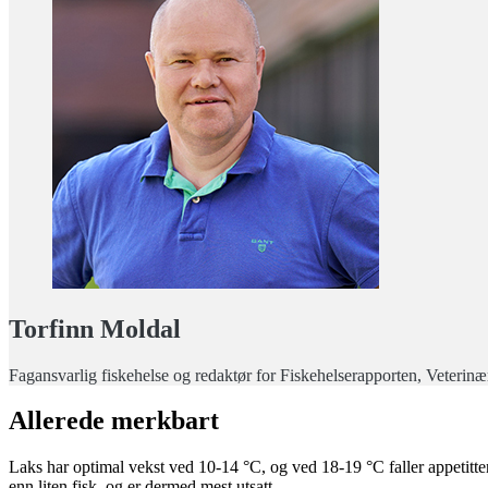
Torfinn Moldal
Fagansvarlig fiskehelse og redaktør for Fiskehelserapporten, Veterinæri
Allerede merkbart
Laks har optimal vekst ved 10-14 °C, og ved 18-19 °C faller appetitten 
enn liten fisk, og er dermed mest utsatt.