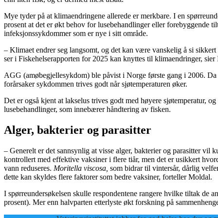
Mye tyder på at klimaendringene allerede er merkbare. I en spørreunde
prosent at det er økt behov for lusebehandlinger eller forebyggende ti
infeksjonssykdommer som er nye i sitt område.
– Klimaet endrer seg langsomt, og det kan være vanskelig å si sikker
ser i Fiskehelserapporten for 2025 kan knyttes til klimaendringer, sie
AGG (amøbegjellesykdom) ble påvist i Norge første gang i 2006. Da på 
forårsaker sykdommen trives godt når sjøtemperaturen øker.
Det er også kjent at lakselus trives godt med høyere sjøtemperatur, o
lusebehandlinger, som innebærer håndtering av fisken.
Alger, bakterier og parasitter
– Generelt er det sannsynlig at visse alger, bakterier og parasitter 
kontrollert med effektive vaksiner i flere tiår, men det er usikkert h
vann reduseres.
Moritella viscosa,
som bidrar til vintersår, dårlig vel
dette kan skyldes flere faktorer som bedre vaksiner, forteller Moldal.
I spørreundersøkelsen skulle respondentene rangere hvilke tiltak de a
prosent). Mer enn halvparten etterlyste økt forskning på sammenheng