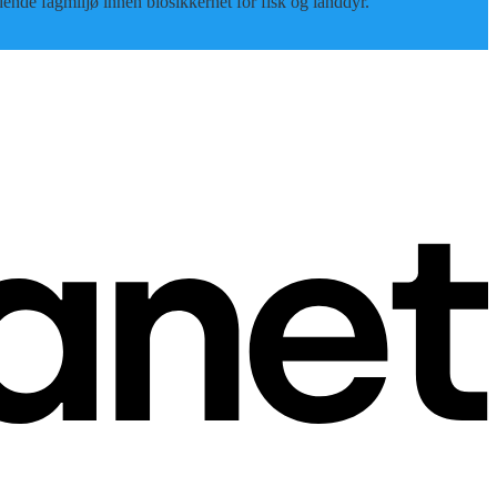
edende fagmiljø innen biosikkerhet for fisk og landdyr.