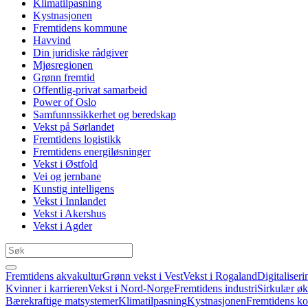
Klimatilpasning
Kystnasjonen
Fremtidens kommune
Havvind
Din juridiske rådgiver
Mjøsregionen
Grønn fremtid
Offentlig-privat samarbeid
Power of Oslo
Samfunnssikkerhet og beredskap
Vekst på Sørlandet
Fremtidens logistikk
Fremtidens energiløsninger
Vekst i Østfold
Vei og jernbane
Kunstig intelligens
Vekst i Innlandet
Vekst i Akershus
Vekst i Agder
Fremtidens akvakultur
Grønn vekst i Vest
Vekst i Rogaland
Digitaliseri
Kvinner i karrieren
Vekst i Nord-Norge
Fremtidens industri
Sirkulær ø
Bærekraftige matsystemer
Klimatilpasning
Kystnasjonen
Fremtidens 