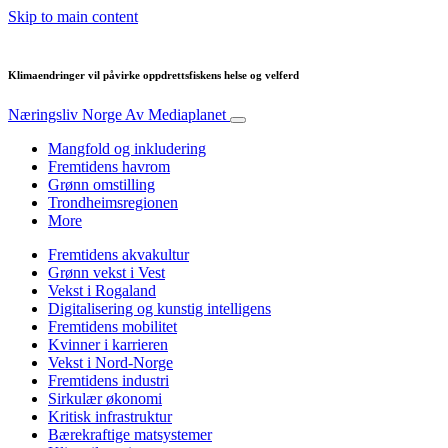
Skip to main content
Klimaendringer vil påvirke oppdrettsfiskens helse og velferd
Næringsliv Norge
Av Mediaplanet
Mangfold og inkludering
Fremtidens havrom
Grønn omstilling
Trondheimsregionen
More
Fremtidens akvakultur
Grønn vekst i Vest
Vekst i Rogaland
Digitalisering og kunstig intelligens
Fremtidens mobilitet
Kvinner i karrieren
Vekst i Nord-Norge
Fremtidens industri
Sirkulær økonomi
Kritisk infrastruktur
Bærekraftige matsystemer