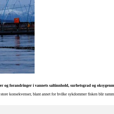
 og forandringer i vannets saltinnhold, surhetsgrad og oksygenmet
ore konsekvenser, blant annet for hvilke sykdommer fisken blir rammet 