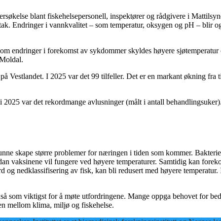
rsøkelse blant fiskehelsepersonell, inspektører og rådgivere i Mattilsyn
ltak. Endringer i vannkvalitet – som temperatur, oksygen og pH – blir og
t om endringer i forekomst av sykdommer skyldes høyere sjøtemperatur el
r Moldal.
Vestlandet. I 2025 var det 99 tilfeller. Det er en markant økning fra t
g i 2025 var det rekordmange avlusninger (målt i antall behandlingsuker)
vil kunne skape større problemer for næringen i tiden som kommer. Bakt
vordan vaksinene vil fungere ved høyere temperaturer. Samtidig kan fore
ferd og nedklassifisering av fisk, kan bli redusert med høyere temperatur.
nså som viktigst for å møte utfordringene. Mange oppga behovet for bedr
en mellom klima, miljø og fiskehelse.