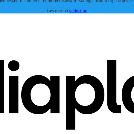
ennesker. Instituttet er et biomedisinsk forskningsinstitutt og Norges l
Les mer på
vetinst.no