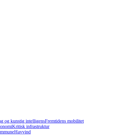
ng og kunstig intelligens
Fremtidens mobilitet
konomi
Kritisk infrastruktur
kommune
Havvind