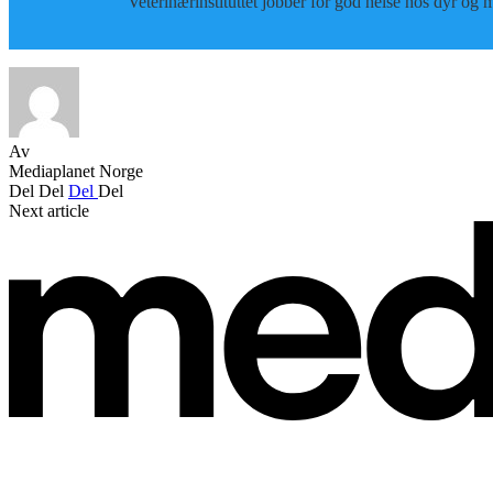
Veterinærinstituttet jobber for god helse hos dyr og m
Av
Mediaplanet Norge
Del
Del
Del
Del
Next article