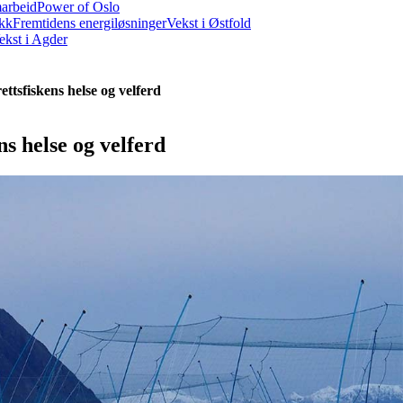
marbeid
Power of Oslo
ikk
Fremtidens energiløsninger
Vekst i Østfold
ekst i Agder
ttsfiskens helse og velferd
ns helse og velferd