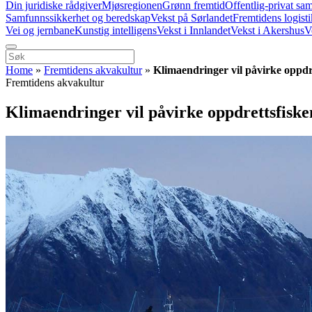
Din juridiske rådgiver
Mjøsregionen
Grønn fremtid
Offentlig-privat sa
Samfunnssikkerhet og beredskap
Vekst på Sørlandet
Fremtidens logist
Vei og jernbane
Kunstig intelligens
Vekst i Innlandet
Vekst i Akershus
V
Home
»
Fremtidens akvakultur
»
Klimaendringer vil påvirke oppdre
Fremtidens akvakultur
Klimaendringer vil påvirke oppdrettsfiske