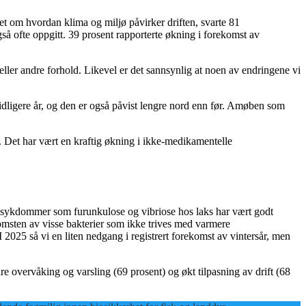
et om hvordan klima og miljø påvirker driften, svarte 81
så ofte oppgitt. 39 prosent rapporterte økning i forekomst av
ler andre forhold. Likevel er det sannsynlig at noen av endringene vi
idligere år, og den er også påvist lengre nord enn før. Amøben som
. Det har vært en kraftig økning i ikke-medikamentelle
eriesykdommer som furunkulose og vibriose hos laks har vært godt
komsten av visse bakterier som ikke trives med varmere
 I 2025 så vi en liten nedgang i registrert forekomst av vintersår, men
e overvåking og varsling (69 prosent) og økt tilpasning av drift (68