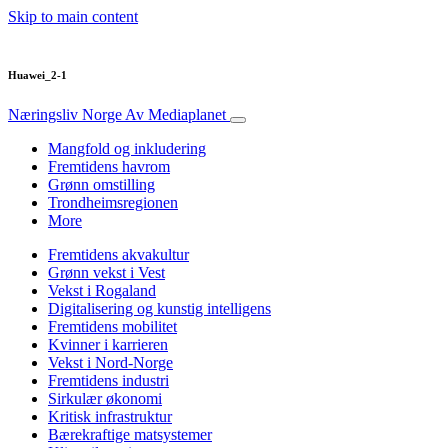
Skip to main content
Huawei_2-1
Næringsliv Norge
Av Mediaplanet
Mangfold og inkludering
Fremtidens havrom
Grønn omstilling
Trondheimsregionen
More
Fremtidens akvakultur
Grønn vekst i Vest
Vekst i Rogaland
Digitalisering og kunstig intelligens
Fremtidens mobilitet
Kvinner i karrieren
Vekst i Nord-Norge
Fremtidens industri
Sirkulær økonomi
Kritisk infrastruktur
Bærekraftige matsystemer