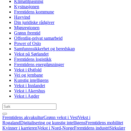
Klimatilpasning
Kystnasjonen
Fremtidens kommune
Havvind
Din juridiske rådgiver
Mjøsregionen
Grønn fremtid
Offentlig-privat samarbeid
Power of Oslo
Samfunnssikkerhet og beredskap
Vekst på Sørlandet
Fremtidens logistikk
Fremtidens energiløsninger
Vekst i Østfold
Vei og jernbane
Kunstig intelligens
Vekst i Innlandet
Vekst i Akershus
Vekst i Agder
Fremtidens akvakultur
Grønn vekst i Vest
Vekst i
Rogaland
Digitalisering og kunstig intelligens
Fremtidens mobilitet
Kvinner i karrieren
Vekst i Nord-Norge
Fremtidens industri
Sirkulær