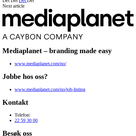
Del
Del
Del
Del
Next article
Mediaplanet – branding made easy
www.mediaplanet.com/no/
Jobbe hos oss?
www.mediaplanet.com/no/job-listing
Kontakt
Telefon:
22 59 30 00
Besøk oss