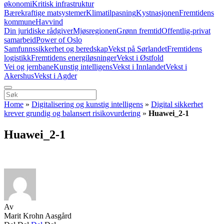
økonomi
Kritisk infrastruktur
Bærekraftige matsystemer
Klimatilpasning
Kystnasjonen
Fremtidens
kommune
Havvind
Din juridiske rådgiver
Mjøsregionen
Grønn fremtid
Offentlig-privat
samarbeid
Power of Oslo
Samfunnssikkerhet og beredskap
Vekst på Sørlandet
Fremtidens
logistikk
Fremtidens energiløsninger
Vekst i Østfold
Vei og jernbane
Kunstig intelligens
Vekst i Innlandet
Vekst i
Akershus
Vekst i Agder
Home
»
Digitalisering og kunstig intelligens
»
Digital sikkerhet
krever grundig og balansert risikovurdering
»
Huawei_2-1
Huawei_2-1
Av
Marit Krohn Aasgård