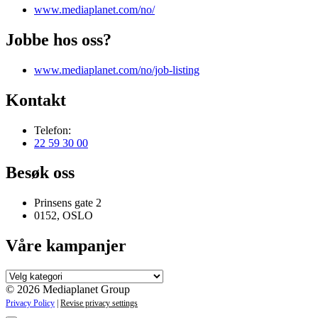
www.mediaplanet.com/no/
Jobbe hos oss?
www.mediaplanet.com/no/job-listing
Kontakt
Telefon:
22 59 30 00
Besøk oss
Prinsens gate 2
0152, OSLO
Våre kampanjer
Våre
kampanjer
© 2026 Mediaplanet Group
Privacy Policy
|
Revise privacy settings