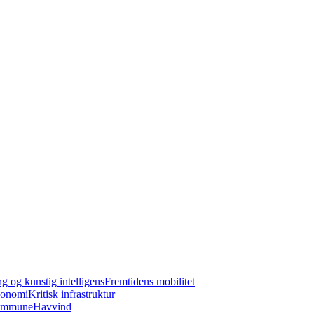
ng og kunstig intelligens
Fremtidens mobilitet
konomi
Kritisk infrastruktur
kommune
Havvind