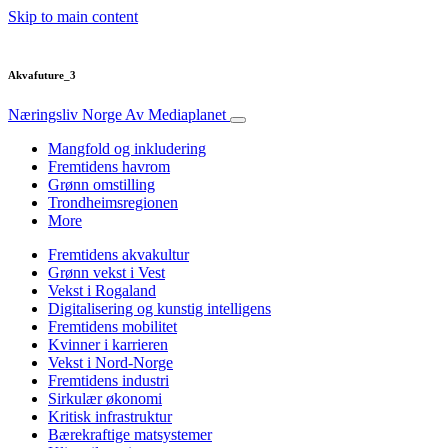
Skip to main content
Akvafuture_3
Næringsliv Norge
Av Mediaplanet
Mangfold og inkludering
Fremtidens havrom
Grønn omstilling
Trondheimsregionen
More
Fremtidens akvakultur
Grønn vekst i Vest
Vekst i Rogaland
Digitalisering og kunstig intelligens
Fremtidens mobilitet
Kvinner i karrieren
Vekst i Nord-Norge
Fremtidens industri
Sirkulær økonomi
Kritisk infrastruktur
Bærekraftige matsystemer