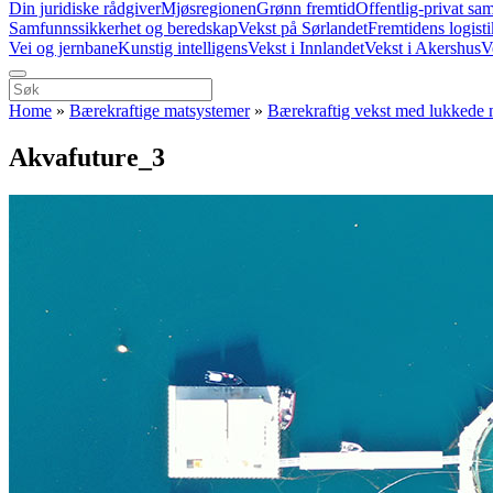
Din juridiske rådgiver
Mjøsregionen
Grønn fremtid
Offentlig-privat sa
Samfunnssikkerhet og beredskap
Vekst på Sørlandet
Fremtidens logist
Vei og jernbane
Kunstig intelligens
Vekst i Innlandet
Vekst i Akershus
V
Home
»
Bærekraftige matsystemer
»
Bærekraftig vekst med lukkede 
Akvafuture_3