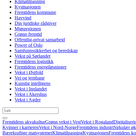
Klimatilpasning
Kystnasjonen
Fremtidens kommune
Havvind
Din juridiske rådgiver
Mjøsregionen
Grønn fremtid
Offentlig-privat samarbeid
Power of Oslo
Samfunnssikkerhet og beredskap
Vekst på Sørlandet
Fremtidens logistikk
Fremtidens energiløsninger
Vekst i Østfold
Vei og jernbane
Kunstig intelligens
Vekst i Innlandet
Vekst i Akershus
Vekst i Agder
Fremtidens akvakultur
Grønn vekst i Vest
Vekst i Rogaland
Digitaliseri
Kvinner i karrieren
Vekst i Nord-Norge
Fremtidens industri
Sirkulær ø
Bærekraftige matsystemer
Klimatilpasning
Kystnasjonen
Fremtidens 