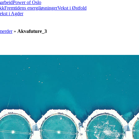
marbeid
Power of Oslo
ikk
Fremtidens energiløsninger
Vekst i Østfold
ekst i Agder
merder
»
Akvafuture_3