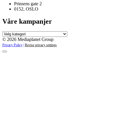
Prinsens gate 2
0152, OSLO
Våre kampanjer
Våre
kampanjer
© 2026 Mediaplanet Group
Privacy Policy
|
Revise privacy settings