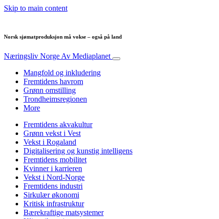
Skip to main content
Norsk sjømatproduksjon må vokse – også på land
Næringsliv Norge
Av Mediaplanet
Mangfold og inkludering
Fremtidens havrom
Grønn omstilling
Trondheimsregionen
More
Fremtidens akvakultur
Grønn vekst i Vest
Vekst i Rogaland
Digitalisering og kunstig intelligens
Fremtidens mobilitet
Kvinner i karrieren
Vekst i Nord-Norge
Fremtidens industri
Sirkulær økonomi
Kritisk infrastruktur
Bærekraftige matsystemer