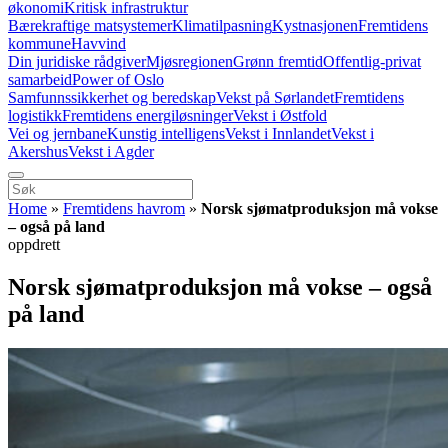
økonomi
Kritisk infrastruktur
Bærekraftige matsystemer
Klimatilpasning
Kystnasjonen
Fremtidens
kommune
Havvind
Din juridiske rådgiver
Mjøsregionen
Grønn fremtid
Offentlig-privat
samarbeid
Power of Oslo
Samfunnssikkerhet og beredskap
Vekst på Sørlandet
Fremtidens
logistikk
Fremtidens energiløsninger
Vekst i Østfold
Vei og jernbane
Kunstig intelligens
Vekst i Innlandet
Vekst i
Akershus
Vekst i Agder
Home
»
Fremtidens havrom
»
Norsk sjømatproduksjon må vokse
– også på land
oppdrett
Norsk sjømatproduksjon må vokse – også
på land