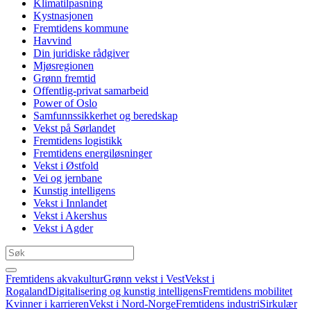
Klimatilpasning
Kystnasjonen
Fremtidens kommune
Havvind
Din juridiske rådgiver
Mjøsregionen
Grønn fremtid
Offentlig-privat samarbeid
Power of Oslo
Samfunnssikkerhet og beredskap
Vekst på Sørlandet
Fremtidens logistikk
Fremtidens energiløsninger
Vekst i Østfold
Vei og jernbane
Kunstig intelligens
Vekst i Innlandet
Vekst i Akershus
Vekst i Agder
Fremtidens akvakultur
Grønn vekst i Vest
Vekst i
Rogaland
Digitalisering og kunstig intelligens
Fremtidens mobilitet
Kvinner i karrieren
Vekst i Nord-Norge
Fremtidens industri
Sirkulær