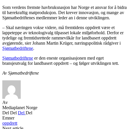
Som verdens fremste havbruksnasjon har Norge et ansvar for å bidra
til bærekraftig matproduksjon. Det krever innovasjon, og mange av
Sjømatbedriftenes medlemmer leder an i denne utviklingen.
– Skal næringen vokse videre, må fremtidens oppdrett være et
lappeteppe av teknologivalg tilpasset lokale miljøforhold. Derfor er
tydelige og fremtidsrettede rammevilkår for landbasert oppdrett
avgjørende, sier Johann Martin Krüger, næringspolitisk rådgiver i
Sjømatbedriftene
.
Sjømatbedriftene
er den eneste organisasjonen med eget
bransjeutvalg for landbasert oppdrett – og følger utviklingen tett.
Av Sjømatbedriftene
Av
Mediaplanet Norge
Del
Del
Del
Del
Emner
oppdrett
Next article