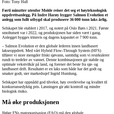
Foto: Tony Hall
Førti minutter utenfor Molde reiser det seg et høyteknologisk
oppdrettsanlegg. På Indre Harøy bygger Salmon Evolution et
anlegg som fullt utbygd skal produsere 36
000 tonn laks årlig.
Selskapet ble etablert i 2017, og notert på Oslo Børs i 2021. Første
smoltutsett var i 2022, og produksjonen har siden vært i gang.
Anlegget bygges trinnvis og dagens kapasitet er 7 900 tonn.
– Salmon Evolution er den globale lederen innen landbasert
lakseoppdrett. Med vårt Hybrid Flow-Through System (HFS)
tilfører vi store mengder friskt sjøvann, samtidig som vi resirkulerer
rundt to tredeler av vannet. Denne kombinasjonen gir stabile og
optimale vekstvilkår på land, og forener det beste fra sjø- og
landbasert drift. Resultatet er en laks som både har det godt og
smaker godt, sier markedssjef Ingrid Humlung.
Selskapet har oppnådd god tilvekst, høy overlevelse og kvalitet til
konkurransedyktig pris. Løsningen gir økt kontroll og mindre
biologisk risiko.
Må øke produksjonen
Ifølge FNs matorganisasjon (FAO) må den globale