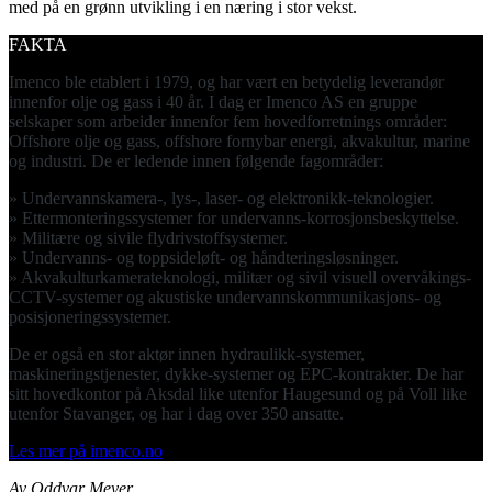
med på en grønn utvikling i en næring i stor vekst.
FAKTA
Imenco ble etablert i 1979, og har vært en betydelig leverandør
innenfor olje og gass i 40 år. I dag er Imenco AS en gruppe
selskaper som arbeider innenfor fem hovedforretnings områder:
Offshore olje og gass, offshore fornybar energi, akvakultur, marine
og industri. De er ledende innen følgende fagområder:
» Undervannskamera-, lys-, laser- og elektronikk-teknologier.
» Ettermonteringssystemer for undervanns-korrosjonsbeskyttelse.
» Militære og sivile flydrivstoffsystemer.
» Undervanns- og toppsideløft- og håndteringsløsninger.
» Akvakulturkamerateknologi, militær og sivil visuell overvåkings-
CCTV-systemer og akustiske undervannskommunikasjons- og
posisjoneringssystemer.
De er også en stor aktør innen hydraulikk-systemer,
maskineringstjenester, dykke-systemer og EPC-kontrakter. De har
sitt hovedkontor på Aksdal like utenfor Haugesund og på Voll like
utenfor Stavanger, og har i dag over 350 ansatte.
Les mer på imenco.no
Av Oddvar Meyer