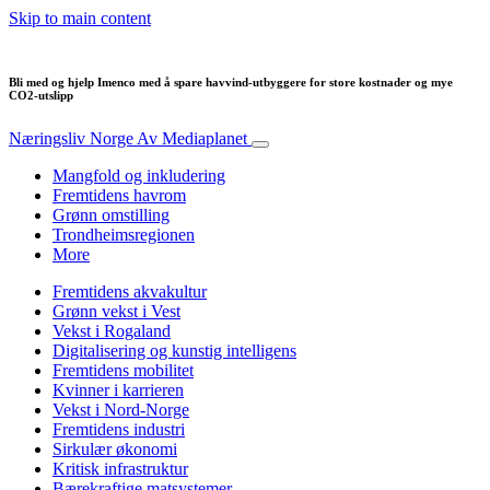
Skip to main content
Bli med og hjelp Imenco med å spare havvind-utbyggere for store kostnader og mye
CO2-utslipp
Næringsliv Norge
Av Mediaplanet
Mangfold og inkludering
Fremtidens havrom
Grønn omstilling
Trondheimsregionen
More
Fremtidens akvakultur
Grønn vekst i Vest
Vekst i Rogaland
Digitalisering og kunstig intelligens
Fremtidens mobilitet
Kvinner i karrieren
Vekst i Nord-Norge
Fremtidens industri
Sirkulær økonomi
Kritisk infrastruktur
Bærekraftige matsystemer