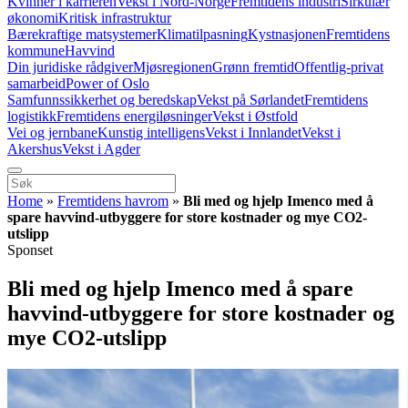
Kvinner i karrieren
Vekst i Nord-Norge
Fremtidens industri
Sirkulær
økonomi
Kritisk infrastruktur
Bærekraftige matsystemer
Klimatilpasning
Kystnasjonen
Fremtidens
kommune
Havvind
Din juridiske rådgiver
Mjøsregionen
Grønn fremtid
Offentlig-privat
samarbeid
Power of Oslo
Samfunnssikkerhet og beredskap
Vekst på Sørlandet
Fremtidens
logistikk
Fremtidens energiløsninger
Vekst i Østfold
Vei og jernbane
Kunstig intelligens
Vekst i Innlandet
Vekst i
Akershus
Vekst i Agder
Home
»
Fremtidens havrom
»
Bli med og hjelp Imenco med å
spare havvind-utbyggere for store kostnader og mye CO2-
utslipp
Sponset
Bli med og hjelp Imenco med å spare
havvind-utbyggere for store kostnader og
mye CO2-utslipp