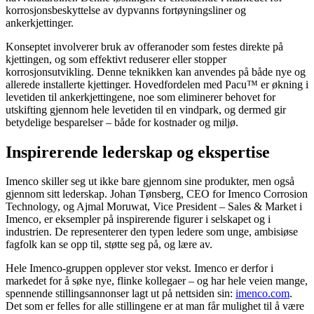
korrosjonsbeskyttelse av dypvanns fortøyningsliner og
ankerkjettinger.
Konseptet involverer bruk av offeranoder som festes direkte på
kjettingen, og som effektivt reduserer eller stopper
korrosjonsutvikling. Denne teknikken kan anvendes på både nye og
allerede installerte kjettinger. Hovedfordelen med Pacu™ er økning i
levetiden til ankerkjettingene, noe som eliminerer behovet for
utskifting gjennom hele levetiden til en vindpark, og dermed gir
betydelige besparelser – både for kostnader og miljø.
Inspirerende lederskap og ekspertise
Imenco skiller seg ut ikke bare gjennom sine produkter, men også
gjennom sitt lederskap. Johan Tønsberg, CEO for Imenco Corrosion
Technology, og Ajmal Moruwat, Vice President – Sales & Market i
Imenco, er eksempler på inspirerende figurer i selskapet og i
industrien. De representerer den typen ledere som unge, ambisiøse
fagfolk kan se opp til, støtte seg på, og lære av.
Hele Imenco-gruppen opplever stor vekst. Imenco er derfor i
markedet for å søke nye, flinke kollegaer – og har hele veien mange,
spennende stillingsannonser lagt ut på nettsiden sin:
imenco.com
.
Det som er felles for alle stillingene er at man får mulighet til å være