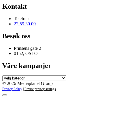
Kontakt
Telefon:
22 59 30 00
Besøk oss
Prinsens gate 2
0152, OSLO
Våre kampanjer
Våre
kampanjer
© 2026 Mediaplanet Group
Privacy Policy
|
Revise privacy settings