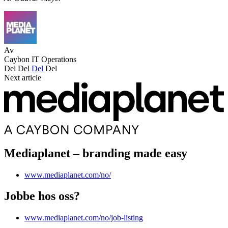
Av
Caybon IT Operations
Del
Del
Del
Del
Next article
Mediaplanet – branding made easy
www.mediaplanet.com/no/
Jobbe hos oss?
www.mediaplanet.com/no/job-listing