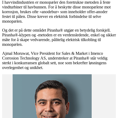
I havvindindustrien er monopæler den foretrukne metoden å feste
vindturbiner til havbunnen. For å beskytte disse monopælene mot
korrosjon, brukes ofte «anodebur» som inneholder offer-anoder
festet til pålen. Disse krever en elektrisk forbindelse til selve
monopælen.
Og det er på dette området Piranha® utgjør en betydelig forskjell.
Piranha®-klypen og -metoden er en verdensledende, enkel og sikker
måte for å skape vedvarende, pålitelig elektrisk tilkobling til
monopælen.
Ajmal Moruwat, Vice President for Sales & Market i Imenco
Corrosion Technology AS, understreker at Piranha® står veldig
sterkt i konkurransen globalt sett, noe som bekrefter løsningens
overlegenhet og unikhet.