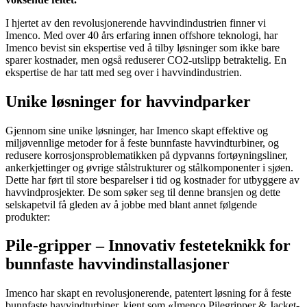
I hjertet av den revolusjonerende havvindindustrien finner vi
Imenco. Med over 40 års erfaring innen offshore teknologi, har
Imenco bevist sin ekspertise ved å tilby løsninger som ikke bare
sparer kostnader, men også reduserer CO2-utslipp betraktelig. En
ekspertise de har tatt med seg over i havvindindustrien.
Unike løsninger for havvindparker
Gjennom sine unike løsninger, har Imenco skapt effektive og
miljøvennlige metoder for å feste bunnfaste havvindturbiner, og
redusere korrosjonsproblematikken på dypvanns fortøyningsliner,
ankerkjettinger og øvrige stålstrukturer og stålkomponenter i sjøen.
Dette har ført til store besparelser i tid og kostnader for utbyggere av
havvindprosjekter. De som søker seg til denne bransjen og dette
selskapetvil få gleden av å jobbe med blant annet følgende
produkter:
Pile-gripper – Innovativ festeteknikk for
bunnfaste havvindinstallasjoner
Imenco har skapt en revolusjonerende, patentert løsning for å feste
bunnfaste havvindturbiner, kjent som «Imenco Pilegripper & Jacket-