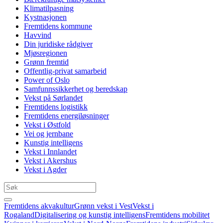
Klimatilpasning
Kystnasjonen
Fremtidens kommune
Havvind
Din juridiske rådgiver
Mjøsregionen
Grønn fremtid
Offentlig-privat samarbeid
Power of Oslo
Samfunnssikkerhet og beredskap
Vekst på Sørlandet
Fremtidens logistikk
Fremtidens energiløsninger
Vekst i Østfold
Vei og jernbane
Kunstig intelligens
Vekst i Innlandet
Vekst i Akershus
Vekst i Agder
Fremtidens akvakultur
Grønn vekst i Vest
Vekst i
Rogaland
Digitalisering og kunstig intelligens
Fremtidens mobilitet