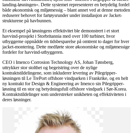
landing-løsningen». Dette systemet representerer en betydelig fordel
både økonomisk og miljømessig – blant annet ved at denne metoden
reduserer behovet for fartøysrunder under installasjon av Jacket-
strukturene på havbunnen.
Et eksempel på løsningens effektivitet ble demonstrert i et stort
havvind-prosjekt i Storbritannia med over 100 turbiner, hvor
utbyggerne oppnådde en tidsbesparelse på omtrent to dager for hver
jacket-montering. Dette medførte store økonomiske og miljømessige
fordeler for havvind-utbyggeren.
CEO i Imenco Corrosion Technology AS, Johan Tønsberg,
uttrykker stor stolthet og begeistring over de nylige
kontraktstildelingene, som inkluderer levering av Pilegripper-
løsningen til Le TrePort offshore vindparken i Frankrike, og en helt
ny kontrakt for Design & Engineering av Imenco sin Pilegripper-
løsning til en stor og betydningsfull offshore vindpark i Sør-Korea.
Kontraktstildelinger som understreker unikheten og effektiviteten i
deres løsninger.