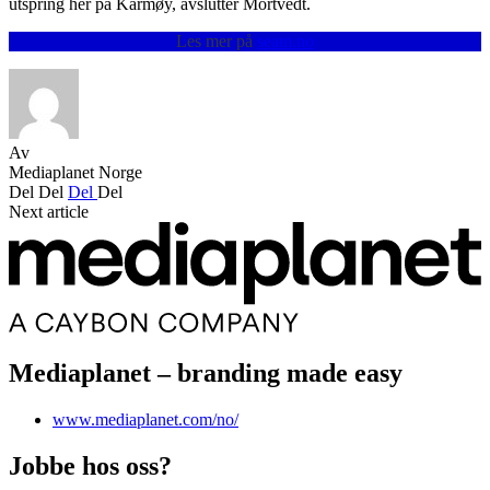
utspring her på Karmøy, avslutter Mortvedt.
Les mer på
seam.no
Av
Mediaplanet Norge
Del
Del
Del
Del
Next article
Mediaplanet – branding made easy
www.mediaplanet.com/no/
Jobbe hos oss?