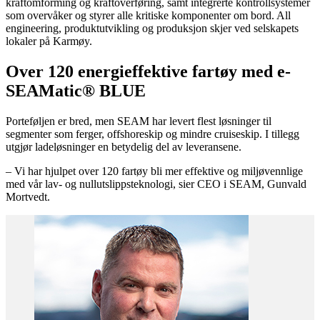
kraftomforming og kraftoverføring, samt integrerte kontrollsystemer
som overvåker og styrer alle kritiske komponenter om bord. All
engineering, produktutvikling og produksjon skjer ved selskapets
lokaler på Karmøy.
Over 120 energieffektive fartøy med e-
SEAMatic® BLUE
Porteføljen er bred, men SEAM har levert flest løsninger til
segmenter som ferger, offshoreskip og mindre cruiseskip. I tillegg
utgjør ladeløsninger en betydelig del av leveransene.
– Vi har hjulpet over 120 fartøy bli mer effektive og miljøvennlige
med vår lav- og nullutslippsteknologi, sier CEO i SEAM, Gunvald
Mortvedt.