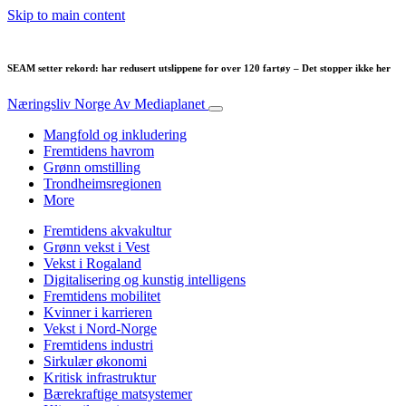
Skip to main content
SEAM setter rekord: har redusert utslippene for over 120 fartøy – Det stopper ikke her
Næringsliv Norge
Av Mediaplanet
Mangfold og inkludering
Fremtidens havrom
Grønn omstilling
Trondheimsregionen
More
Fremtidens akvakultur
Grønn vekst i Vest
Vekst i Rogaland
Digitalisering og kunstig intelligens
Fremtidens mobilitet
Kvinner i karrieren
Vekst i Nord-Norge
Fremtidens industri
Sirkulær økonomi
Kritisk infrastruktur
Bærekraftige matsystemer