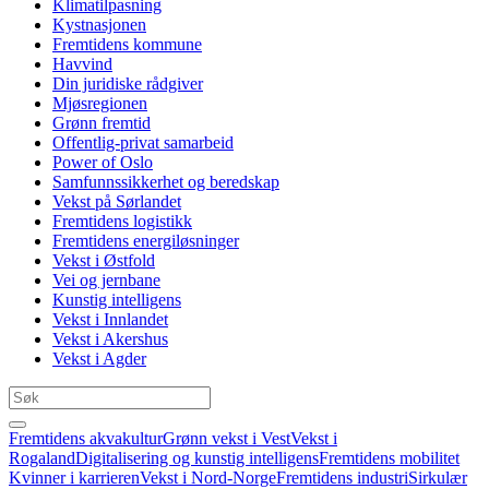
Klimatilpasning
Kystnasjonen
Fremtidens kommune
Havvind
Din juridiske rådgiver
Mjøsregionen
Grønn fremtid
Offentlig-privat samarbeid
Power of Oslo
Samfunnssikkerhet og beredskap
Vekst på Sørlandet
Fremtidens logistikk
Fremtidens energiløsninger
Vekst i Østfold
Vei og jernbane
Kunstig intelligens
Vekst i Innlandet
Vekst i Akershus
Vekst i Agder
Fremtidens akvakultur
Grønn vekst i Vest
Vekst i
Rogaland
Digitalisering og kunstig intelligens
Fremtidens mobilitet
Kvinner i karrieren
Vekst i Nord-Norge
Fremtidens industri
Sirkulær