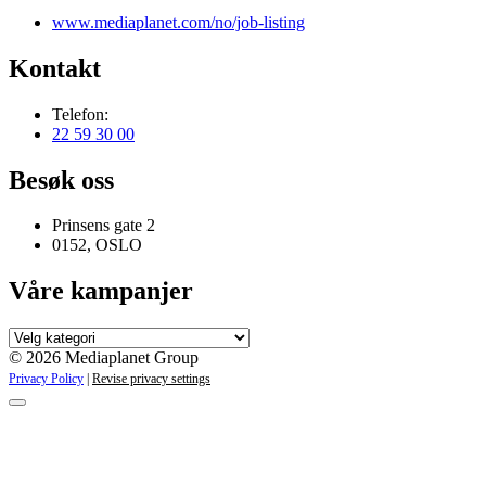
www.mediaplanet.com/no/job-listing
Kontakt
Telefon:
22 59 30 00
Besøk oss
Prinsens gate 2
0152, OSLO
Våre kampanjer
Våre
kampanjer
© 2026 Mediaplanet Group
Privacy Policy
|
Revise privacy settings