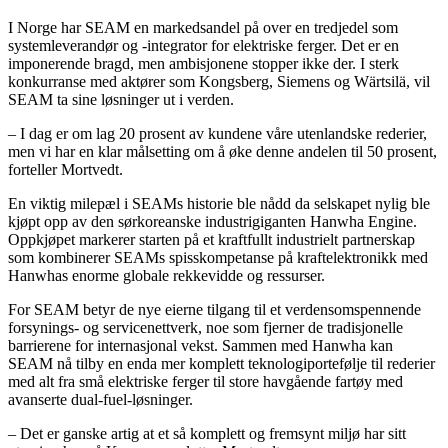
I Norge har SEAM en markedsandel på over en tredjedel som
systemleverandør og -integrator for elektriske ferger. Det er en
imponerende bragd, men ambisjonene stopper ikke der. I sterk
konkurranse med aktører som Kongsberg, Siemens og Wärtsilä, vil
SEAM ta sine løsninger ut i verden.
– I dag er om lag 20 prosent av kundene våre utenlandske rederier,
men vi har en klar målsetting om å øke denne andelen til 50 prosent,
forteller Mortvedt.
En viktig milepæl i SEAMs historie ble nådd da selskapet nylig ble
kjøpt opp av den sørkoreanske industrigiganten Hanwha Engine.
Oppkjøpet markerer starten på et kraftfullt industrielt partnerskap
som kombinerer SEAMs spisskompetanse på kraftelektronikk med
Hanwhas enorme globale rekkevidde og ressurser.
For SEAM betyr de nye eierne tilgang til et verdensomspennende
forsynings- og servicenettverk, noe som fjerner de tradisjonelle
barrierene for internasjonal vekst. Sammen med Hanwha kan
SEAM nå tilby en enda mer komplett teknologiportefølje til rederier
med alt fra små elektriske ferger til store havgående fartøy med
avanserte dual-fuel-løsninger.
– Det er ganske artig at et så komplett og fremsynt miljø har sitt