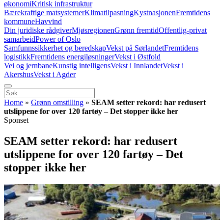
økonomi
Kritisk infrastruktur
Bærekraftige matsystemer
Klimatilpasning
Kystnasjonen
Fremtidens
kommune
Havvind
Din juridiske rådgiver
Mjøsregionen
Grønn fremtid
Offentlig-privat
samarbeid
Power of Oslo
Samfunnssikkerhet og beredskap
Vekst på Sørlandet
Fremtidens
logistikk
Fremtidens energiløsninger
Vekst i Østfold
Vei og jernbane
Kunstig intelligens
Vekst i Innlandet
Vekst i
Akershus
Vekst i Agder
Home
»
Grønn omstilling
»
SEAM setter rekord: har redusert
utslippene for over 120 fartøy – Det stopper ikke her
Sponset
SEAM setter rekord: har redusert
utslippene for over 120 fartøy – Det
stopper ikke her