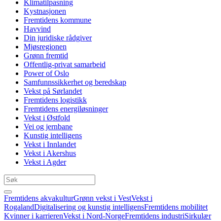
Klimatilpasning
Kystnasjonen
Fremtidens kommune
Havvind
Din juridiske rådgiver
Mjøsregionen
Grønn fremtid
Offentlig-privat samarbeid
Power of Oslo
Samfunnssikkerhet og beredskap
Vekst på Sørlandet
Fremtidens logistikk
Fremtidens energiløsninger
Vekst i Østfold
Vei og jernbane
Kunstig intelligens
Vekst i Innlandet
Vekst i Akershus
Vekst i Agder
Fremtidens akvakultur
Grønn vekst i Vest
Vekst i
Rogaland
Digitalisering og kunstig intelligens
Fremtidens mobilitet
Kvinner i karrieren
Vekst i Nord-Norge
Fremtidens industri
Sirkulær