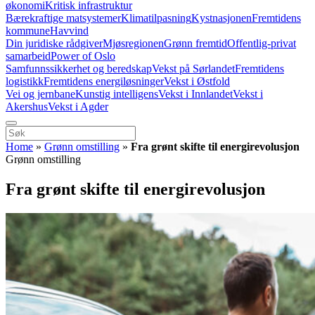
økonomi
Kritisk infrastruktur
Bærekraftige matsystemer
Klimatilpasning
Kystnasjonen
Fremtidens
kommune
Havvind
Din juridiske rådgiver
Mjøsregionen
Grønn fremtid
Offentlig-privat
samarbeid
Power of Oslo
Samfunnssikkerhet og beredskap
Vekst på Sørlandet
Fremtidens
logistikk
Fremtidens energiløsninger
Vekst i Østfold
Vei og jernbane
Kunstig intelligens
Vekst i Innlandet
Vekst i
Akershus
Vekst i Agder
Home
»
Grønn omstilling
»
Fra grønt skifte til energirevolusjon
Grønn omstilling
Fra grønt skifte til energirevolusjon