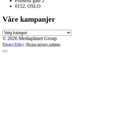
Prinsens gate 2
0152, OSLO
Våre kampanjer
Våre
kampanjer
© 2026 Mediaplanet Group
Privacy Policy
|
Revise privacy settings