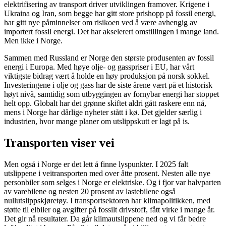
elektrifisering av transport driver utviklingen framover. Krigene i
Ukraina og Iran, som begge har gitt store prishopp på fossil energi,
har gitt nye påminnelser om risikoen ved å være avhengig av
importert fossil energi. Det har akselerert omstillingen i mange land.
Men ikke i Norge.
Sammen med Russland er Norge den største produsenten av fossil
energi i Europa. Med høye olje- og gasspriser i EU, har vårt
viktigste bidrag vært å holde en høy produksjon på norsk sokkel.
Investeringene i olje og gass har de siste årene vært på et historisk
høyt nivå, samtidig som utbyggingen av fornybar energi har stoppet
helt opp. Globalt har det grønne skiftet aldri gått raskere enn nå,
mens i Norge har dårlige nyheter stått i kø. Det gjelder særlig i
industrien, hvor mange planer om utslippskutt er lagt på is.
Transporten viser vei
Men også i Norge er det lett å finne lyspunkter. I 2025 falt
utslippene i veitransporten med over åtte prosent. Nesten alle nye
personbiler som selges i Norge er elektriske. Og i fjor var halvparten
av varebilene og nesten 20 prosent av lastebilene også
nullutslippskjøretøy. I transportsektoren har klimapolitikken, med
støtte til elbiler og avgifter på fossilt drivstoff, fått virke i mange år.
Det gir nå resultater. Da går klimautslippene ned og vi får bedre