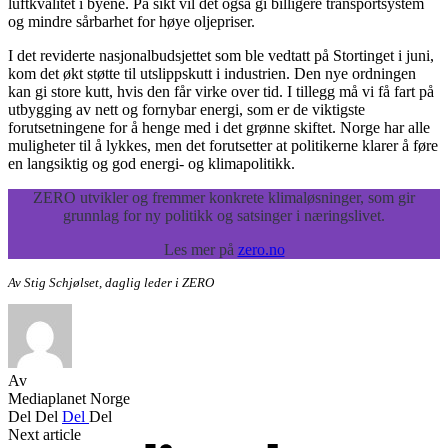
luftkvalitet i byene. På sikt vil det også gi billigere transportsystem
og mindre sårbarhet for høye oljepriser.
I det reviderte nasjonalbudsjettet som ble vedtatt på Stortinget i juni,
kom det økt støtte til utslippskutt i industrien. Den nye ordningen
kan gi store kutt, hvis den får virke over tid. I tillegg må vi få fart på
utbygging av nett og fornybar energi, som er de viktigste
forutsetningene for å henge med i det grønne skiftet. Norge har alle
muligheter til å lykkes, men det forutsetter at politikerne klarer å føre
en langsiktig og god energi- og klimapolitikk.
ZERO utvikler og fremmer konkrete klimaløsninger, som gir
grunnlag for ny politikk og satsinger i næringslivet.
Les mer på
zero.no
Av Stig Schjølset, daglig leder i ZERO
Av
Mediaplanet Norge
Del
Del
Del
Del
Next article