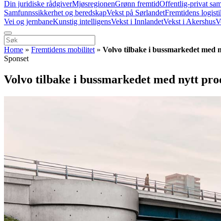
Din juridiske rådgiver
Mjøsregionen
Grønn fremtid
Offentlig-privat sa
Samfunnssikkerhet og beredskap
Vekst på Sørlandet
Fremtidens logist
Vei og jernbane
Kunstig intelligens
Vekst i Innlandet
Vekst i Akershus
V
Home
»
Fremtidens mobilitet
»
Volvo tilbake i bussmarkedet med 
Sponset
Volvo tilbake i bussmarkedet med nytt pr