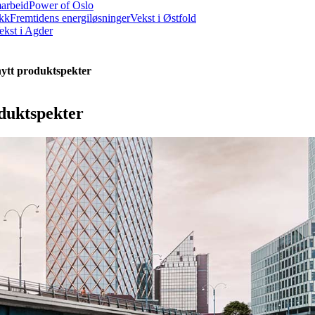
marbeid
Power of Oslo
ikk
Fremtidens energiløsninger
Vekst i Østfold
ekst i Agder
nytt produktspekter
oduktspekter