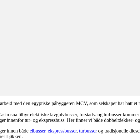
marbeid med den egyptiske påbyggeren MCV, som selskapet har hatt et m
 Castrosua tilbyr elektriske lavgulvbusser, forstads- og turbusser kom
nger innenfor tur- og ekspressbuss. Her finner vi både dobbeltdekker- og
inger innen både
elbusser, ekspressbusser
,
turbusser
og tradisjonelle diese
sier Løkken.