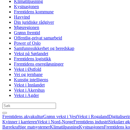
Klimatilpasning
Kystnasjonen
Fremtidens kommune
Havvind
Din juridiske rådgiver
Mjøsregionen
Grønn fremtid
Offentlig-privat samarbeid
Power of Oslo
Samfunnssikkerhet og beredskap
Vekst på Sørlandet
Fremtidens logistikk
Fremtidens energiløsninger
Vekst i Østfold
Vei og jernbane
Kunstig intelligens
Vekst i Innlandet
Vekst i Akershus
Vekst i Agder
Fremtidens akvakultur
Grønn vekst i Vest
Vekst i Rogaland
Digitaliseri
Kvinner i karrieren
Vekst i Nord-Norge
Fremtidens industri
Sirkulær ø
Bærekraftige matsystemer
Klimatilpasning
Kystnasjonen
Fremtidens 