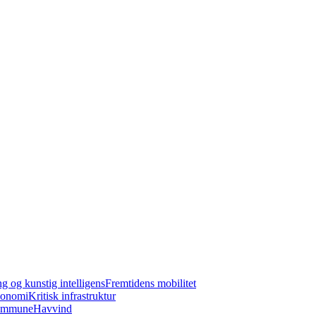
ng og kunstig intelligens
Fremtidens mobilitet
konomi
Kritisk infrastruktur
kommune
Havvind