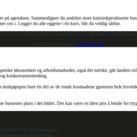
øyere på agendaen. Sammenligner du andelen store kinesiskproduserte bu
er oss i. Legger du alle eggene i én kurv, blir du veldig sårbar.
er en av verdens ledende leverandører av bærekraftige kollektivtransp
Les mer ved å besøke
volvobuses.no
opeiske økonomien og arbeidsmarkedet, også det norske, gitt landets rol
 og konkurranseutsetting.
ens innkjøpspris bare én del av de totale kostnadene gjennom hele levetid
 bussenes plass i det bildet. Det kan være en liten pris å betale for tr
ndustrielle drivlinjeløsninger.
n Equipment og Volvo Penta.