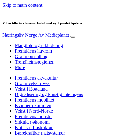
Skip to main content
Volvo tilbake i bussmarkedet med nytt produktspekter
Næringsliv Norge
Av Mediaplanet
Mangfold og inkludering
Fremtidens havrom
Grønn omstilling
Trondheimsregionen
More
Fremtidens akvakultur
Grønn vekst i Vest
Vekst i Rogaland
Digitalisering og kunstig intelligens
Fremtidens mobilitet
Kvinner i karrieren
Vekst i Nord-Norge
Fremtidens industri
Sirkulær økonomi
Kritisk infrastruktur
Bærekraftige matsystemer