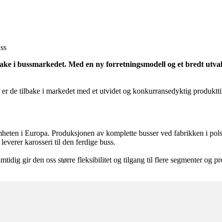
uss
ilbake i bussmarkedet. Med en ny forretningsmodell og et bredt utva
 er de tilbake i markedet med et utvidet og konkurransedyktig produktti
ten i Europa. Produksjonen av komplette busser ved fabrikken i polske
verer karosseri til den ferdige buss.
amtidig gir den oss større fleksibilitet og tilgang til flere segmenter o