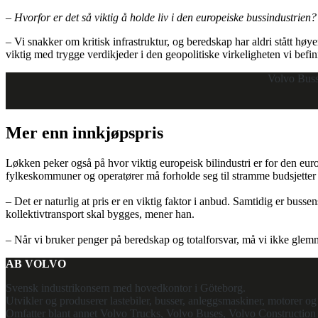
– Hvorfor er det så viktig å holde liv i den europeiske bussindustrien?
– Vi snakker om kritisk infrastruktur, og beredskap har aldri stått h
viktig med trygge verdikjeder i den geopolitiske virkeligheten vi befinn
Volvo Buss 
Mer enn innkjøpspris
Løkken peker også på hvor viktig europeisk bilindustri er for den eur
fylkeskommuner og operatører må forholde seg til stramme budsjetter
– Det er naturlig at pris er en viktig faktor i anbud. Samtidig er buss
kollektivtransport skal bygges, mener han.
– Når vi bruker penger på beredskap og totalforsvar, må vi ikke glemme
AB VOLVO
Svensk industrikonsern med hovedkontor i Göteborg.
Utvikler og produserer lastebiler, busser, anleggsmaskiner, motorer og i
Omfatter blant annet Volvo Trucks, Volvo Buses, Volvo Constructio