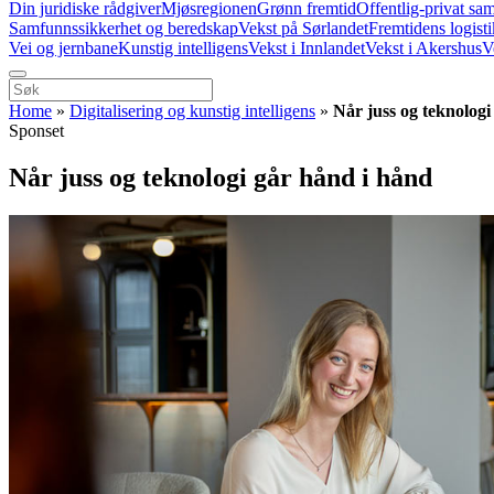
Din juridiske rådgiver
Mjøsregionen
Grønn fremtid
Offentlig-privat sa
Samfunnssikkerhet og beredskap
Vekst på Sørlandet
Fremtidens logist
Vei og jernbane
Kunstig intelligens
Vekst i Innlandet
Vekst i Akershus
V
Home
»
Digitalisering og kunstig intelligens
»
Når juss og teknologi
Sponset
Når juss og teknologi går hånd i hånd