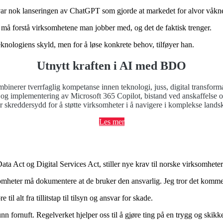
r nok lanseringen av ChatGPT som gjorde at markedet for alvor våknet
 må forstå virksomhetene man jobber med, og det de faktisk trenger.
teknologiens skyld, men for å løse konkrete behov, tilføyer han.
Utnytt kraften i AI med BDO
nerer tverrfaglig kompetanse innen teknologi, juss, digital transformasjo
og implementering av Microsoft 365 Copilot, bistand ved anskaffelse og u
 skreddersydd for å støtte virksomheter i å navigere i komplekse lands
Les mer
ct og Digital Services Act, stiller nye krav til norske virksomheter. 
heter må dokumentere at de bruker den ansvarlig. Jeg tror det kommer ti
l alt fra tillitstap til tilsyn og ansvar for skade.
 fornuft. Regelverket hjelper oss til å gjøre ting på en trygg og skikke