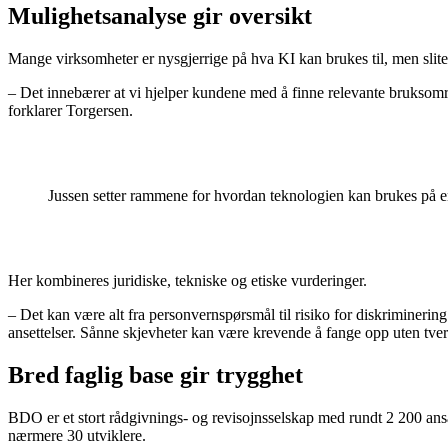
Mulighetsanalyse gir oversikt
Mange virksomheter er nysgjerrige på hva KI kan brukes til, men slit
– Det innebærer at vi hjelper kundene med å finne relevante bruksområ
forklarer Torgersen.
Jussen setter rammene for hvordan teknologien kan brukes på en
Her kombineres juridiske, tekniske og etiske vurderinger.
– Det kan være alt fra personvernspørsmål til risiko for diskrimineri
ansettelser. Sånne skjevheter kan være krevende å fange opp uten tve
Bred faglig base gir trygghet
BDO er et stort rådgivnings- og revisojnsselskap med rundt 2 200 ansat
nærmere 30 utviklere.