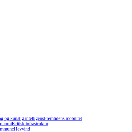
ng og kunstig intelligens
Fremtidens mobilitet
konomi
Kritisk infrastruktur
kommune
Havvind