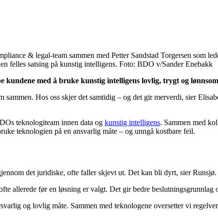
mpliance & legal-team sammen med Petter Sandstad Torgersen som led
p en felles satsing på kunstig intelligens. Foto: BDO v/Sander Enebakk
 kundene med å bruke kunstig intelligens lovlig, trygt og lønnsom
em sammen. Hos oss skjer det samtidig – og det gir merverdi, sier Eli
 BDOs teknologiteam innen data og
kunstig intelligens
. Sammen med kolle
 bruke teknologien på en ansvarlig måte – og unngå kostbare feil.
ennom det juridiske, ofte faller skjevt ut. Det kan bli dyrt, sier Runsjø.
fte allerede før en løsning er valgt. Det gir bedre beslutningsgrunnlag
varlig og lovlig måte. Sammen med teknologene oversetter vi regelverke