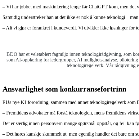
– Vi har jobbet med maskinlæring lenge før ChatGPT kom, men det va
Samtidig understreker han at det ikke er nok å kunne teknologi – man
– Alt vi gjør er forankret i kundeverdi. Vi utvikler ikke løsninger for 
BDO har et veletablert fagmiljø innen teknologirådgivning, som kombi
som AI-opplæring for ledergrupper, AI mulighetsanalyse, pilotering 
teknologiregelverk. Vår rådgivning er
Ansvarlighet som konkurransefortrinn
EUs nye KI-forordning, sammen med annet teknologiregelverk som Data A
– Fremtidens advokater må forstå teknologien, mens fremtidens virksom
Det er særlig innen personvern mange spørsmål oppstår, og feil kan føre ti
– Det høres kanskje skummelt ut, men egentlig handler det bare om sunn