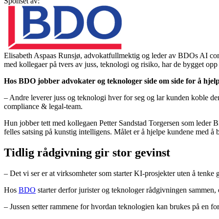
Sponset av:
Elisabeth Aspaas Runsjø, advokatfullmektig og leder av BDOs AI co
med kollegaer på tvers av juss, teknologi og risiko, har de bygget op
Hos BDO jobber advokater og teknologer side om side for å hjelpe
– Andre leverer juss og teknologi hver for seg og lar kunden koble d
compliance & legal-team.
Hun jobber tett med kollegaen Petter Sandstad Torgersen som leder
felles satsing på kunstig intelligens. Målet er å hjelpe kundene med å
Tidlig rådgivning gir stor gevinst
– Det vi ser er at virksomheter som starter KI-prosjekter uten å tenke gj
Hos
BDO
starter derfor jurister og teknologer rådgivningen sammen, o
– Jussen setter rammene for hvordan teknologien kan brukes på en fors