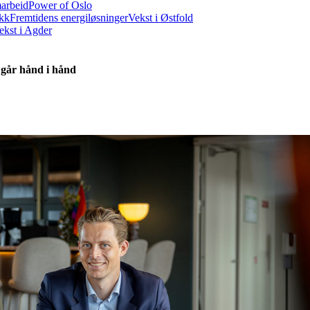
marbeid
Power of Oslo
ikk
Fremtidens energiløsninger
Vekst i Østfold
ekst i Agder
 går hånd i hånd