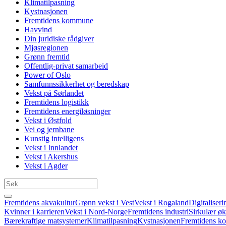
Klimatilpasning
Kystnasjonen
Fremtidens kommune
Havvind
Din juridiske rådgiver
Mjøsregionen
Grønn fremtid
Offentlig-privat samarbeid
Power of Oslo
Samfunnssikkerhet og beredskap
Vekst på Sørlandet
Fremtidens logistikk
Fremtidens energiløsninger
Vekst i Østfold
Vei og jernbane
Kunstig intelligens
Vekst i Innlandet
Vekst i Akershus
Vekst i Agder
Fremtidens akvakultur
Grønn vekst i Vest
Vekst i Rogaland
Digitaliseri
Kvinner i karrieren
Vekst i Nord-Norge
Fremtidens industri
Sirkulær ø
Bærekraftige matsystemer
Klimatilpasning
Kystnasjonen
Fremtidens 