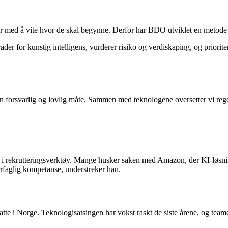
er med å vite hvor de skal begynne. Derfor har BDO utviklet en metode 
der for kunstig intelligens, vurderer risiko og verdiskaping, og priorit
 forsvarlig og lovlig måte. Sammen med teknologene oversetter vi regel
ng i rekrutteringsverktøy. Mange husker saken med Amazon, der KI-løsnin
rrfaglig kompetanse, understreker han.
te i Norge. Teknologisatsingen har vokst raskt de siste årene, og teamet