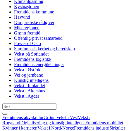
Klimatilpasning
Kystnasjonen
Fremtidens kommune
Havvind
Din juridiske rådgiver
Mjøsregionen
Grønn fremtid
Offentlig-privat samarbeid
Power of Oslo
Samfunnssikkerhet og beredskap
Vekst på Sørlandet
Fremtidens logistikk
Fremtidens energiløsninger
Vekst i Østfold
Vei og jernbane
Kunstig intelligens
Vekst i Innlandet
Vekst i Akershus
Vekst i Agder
Fremtidens akvakultur
Grønn vekst i Vest
Vekst i
Rogaland
Digitalisering og kunstig intelligens
Fremtidens mobilitet
Kvinner i karrieren
Vekst i Nord-Norge
Fremtidens industri
Sirkulær