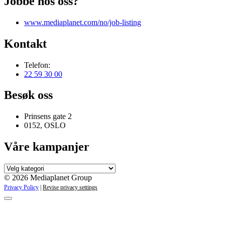
Jobbe hos oss?
www.mediaplanet.com/no/job-listing
Kontakt
Telefon:
22 59 30 00
Besøk oss
Prinsens gate 2
0152, OSLO
Våre kampanjer
Våre
kampanjer
© 2026 Mediaplanet Group
Privacy Policy
|
Revise privacy settings