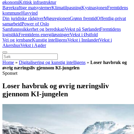
økonomi
Kritisk infrastruktur
Bærekraftige matsystemer
Klimatilpasning
Kystnasjonen
Fremtidens
kommune
Havvind
Din juridiske rådgiver
Mjøsregionen
Grønn fremtid
Offentlig-privat
samarbeid
Power of Oslo
Samfunnssikkerhet og beredskap
Vekst på Sørlandet
Fremtidens
logistikk
Fremtidens energiløsninger
Vekst i Østfold
Vei og jernbane
Kunstig intelligens
Vekst i Innlandet
Vekst i
Akershus
Vekst i Agder
Home
»
Digitalisering og kunstig intelligens
»
Loser havbruk og
øvrig næringsliv gjennom KI-jungelen
Sponset
Loser havbruk og øvrig næringsliv
gjennom KI-jungelen