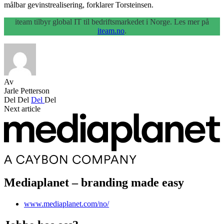
målbar gevinstrealisering, forklarer Torsteinsen.
iteam tilbyr global IT til bedriftsmarkedet i Norge. Les mer på
iteam.no
.
Av
Jarle Petterson
Del
Del
Del
Del
Next article
Mediaplanet – branding made easy
www.mediaplanet.com/no/