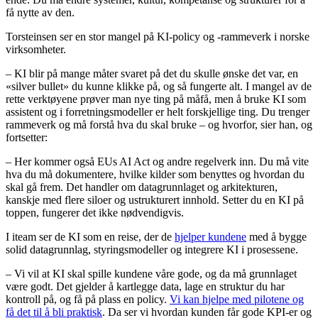
få nytte av den.
Torsteinsen ser en stor mangel på KI-policy og -rammeverk i norske
virksomheter.
– KI blir på mange måter svaret på det du skulle ønske det var, en
«silver bullet» du kunne klikke på, og så fungerte alt. I mangel av de
rette verktøyene prøver man nye ting på måfå, men å bruke KI som
assistent og i forretningsmodeller er helt forskjellige ting. Du trenger
rammeverk og må forstå hva du skal bruke – og hvorfor, sier han, og
fortsetter:
– Her kommer også EUs AI Act og andre regelverk inn. Du må vite
hva du må dokumentere, hvilke kilder som benyttes og hvordan du
skal gå frem. Det handler om datagrunnlaget og arkitekturen,
kanskje med flere siloer og ustrukturert innhold. Setter du en KI på
toppen, fungerer det ikke nødvendigvis.
I iteam ser de KI som en reise, der de
hjelper kundene
med å bygge
solid datagrunnlag, styringsmodeller og integrere KI i prosessene.
– Vi vil at KI skal spille kundene våre gode, og da må grunnlaget
være godt. Det gjelder å kartlegge data, lage en struktur du har
kontroll på, og få på plass en policy.
Vi kan hjelpe med pilotene og
få det til å bli praktisk
. Da ser vi hvordan kunden får gode KPI-er og