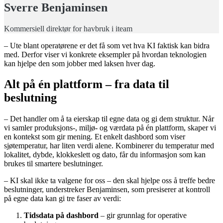
Sverre Benjaminsen
Kommersiell direktør for havbruk i iteam
– Ute blant operatørene er det få som vet hva KI faktisk kan bidra
med. Derfor viser vi konkrete eksempler på hvordan teknologien
kan hjelpe den som jobber med laksen hver dag.
Alt på én plattform – fra data til
beslutning
– Det handler om å ta eierskap til egne data og gi dem struktur. Når
vi samler produksjons-, miljø- og værdata på én plattform, skaper vi
en kontekst som gir mening. Et enkelt dashbord som viser
sjøtemperatur, har liten verdi alene. Kombinerer du temperatur med
lokalitet, dybde, klokkeslett og dato, får du informasjon som kan
brukes til smartere beslutninger.
– KI skal ikke ta valgene for oss – den skal hjelpe oss å treffe bedre
beslutninger, understreker Benjaminsen, som presiserer at kontroll
på egne data kan gi tre faser av verdi:
Tidsdata på dashbord
– gir grunnlag for operative