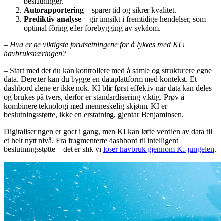
beslutninger.
Autorapportering
– sparer tid og sikrer kvalitet.
Prediktiv analyse
– gir innsikt i fremtidige hendelser, som
optimal fôring eller forebygging av sykdom.
– Hva er de viktigste forutsetningene for å lykkes med KI i
havbruksnæringen?
– Start med det du kan kontrollere med å samle og strukturere egne
data. Deretter kan du bygge en dataplattform med kontekst. Et
dashbord alene er ikke nok. KI blir først effektiv når data kan deles
og brukes på tvers, derfor er standardisering viktig. Prøv å
kombinere teknologi med menneskelig skjønn. KI er
beslutningsstøtte, ikke en erstatning, gjentar Benjaminsen.
Digitaliseringen er godt i gang, men KI kan løfte verdien av data til
et helt nytt nivå. Fra fragmenterte dashbord til intelligent
beslutningsstøtte – det er slik vi
loser havbruk gjennom KI-jungelen
.