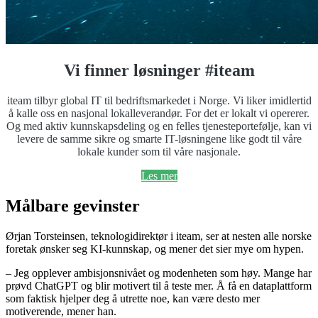
Vi finner løsninger #iteam
iteam tilbyr global IT til bedriftsmarkedet i Norge. Vi liker imidlertid
å kalle oss en nasjonal lokalleverandør. For det er lokalt vi opererer.
Og med aktiv kunnskapsdeling og en felles tjenesteportefølje, kan vi
levere de samme sikre og smarte IT-løsningene like godt til våre
lokale kunder som til våre nasjonale.
Les mer
Målbare gevinster
Ørjan Torsteinsen, teknologidirektør i iteam, ser at nesten alle norske
foretak ønsker seg KI-kunnskap, og mener det sier mye om hypen.
– Jeg opplever ambisjonsnivået og modenheten som høy. Mange har
prøvd ChatGPT og blir motivert til å teste mer. Å få en dataplattform
som faktisk hjelper deg å utrette noe, kan være desto mer
motiverende, mener han.