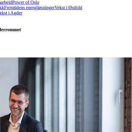
marbeid
Power of Oslo
ikk
Fremtidens energiløsninger
Vekst i Østfold
ekst i Agder
ederrommet