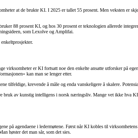
mheter at de brukte KI. I 2025 er tallet 55 prosent. Men veksten er skjev
uker 88 prosent KI, og hos 30 prosent er teknologien allerede integrert
tningsideen, som Lexolve og Amplifai.
enkeltprosjekter.
 virksomheter er KI fortsatt noe den enkelte ansatte utforsker på egen h
sformasjonen» kan man se lenger etter.
ene tilfeldige, krevende å måle og enda vanskeligere å skalere. Potensialet
bruk av kunstig intelligens i norsk næringsliv. Mange vet ikke hva KI k
ningene på agendaene i ledermøtene. Først når KI kobles til virksomhetens
an høster det man sår, som det sies.