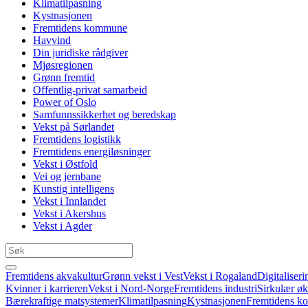
Klimatilpasning
Kystnasjonen
Fremtidens kommune
Havvind
Din juridiske rådgiver
Mjøsregionen
Grønn fremtid
Offentlig-privat samarbeid
Power of Oslo
Samfunnssikkerhet og beredskap
Vekst på Sørlandet
Fremtidens logistikk
Fremtidens energiløsninger
Vekst i Østfold
Vei og jernbane
Kunstig intelligens
Vekst i Innlandet
Vekst i Akershus
Vekst i Agder
Fremtidens akvakultur
Grønn vekst i Vest
Vekst i Rogaland
Digitaliseri
Kvinner i karrieren
Vekst i Nord-Norge
Fremtidens industri
Sirkulær ø
Bærekraftige matsystemer
Klimatilpasning
Kystnasjonen
Fremtidens 