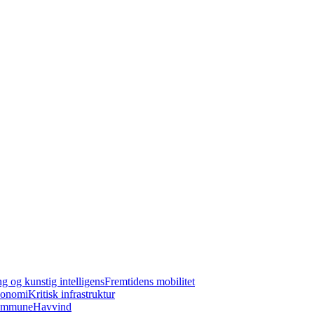
ng og kunstig intelligens
Fremtidens mobilitet
konomi
Kritisk infrastruktur
kommune
Havvind