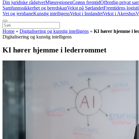
Din juridiske rådgiver
Mjøsregionen
Grønn fremtid
Offentlig-privat sa
Samfunnssikkerhet og beredskap
Vekst på Sørlandet
Fremtidens logist
Vei og jernbane
Kunstig intelligens
Vekst i Innlandet
Vekst i Akershus
V
Home
»
Digitalisering og kunstig intelligens
»
KI hører hjemme i l
Digitalisering og kunstig intelligens
KI hører hjemme i lederrommet