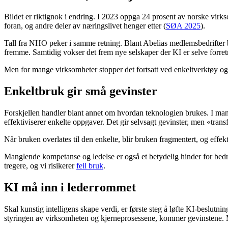
Bildet er riktignok i endring. I 2023 oppga 24 prosent av norske virkso
foran, og andre deler av næringslivet henger etter (
SØA 2025
).
Tall fra NHO peker i samme retning. Blant Abelias medlemsbedrifter br
fremme. Samtidig vokser det frem nye selskaper der KI er selve forre
Men for mange virksomheter stopper det fortsatt ved enkeltverktøy og 
Enkeltbruk gir små gevinster
Forskjellen handler blant annet om hvordan teknologien brukes. I mange
effektiviserer enkelte oppgaver. Det gir selvsagt gevinster, men «tran
Når bruken overlates til den enkelte, blir bruken fragmentert, og effekt
Manglende kompetanse og ledelse er også et betydelig hinder for bedre 
tregere, og vi risikerer
feil bruk
.
KI må inn i lederrommet
Skal kunstig intelligens skape verdi, er første steg å løfte KI-beslut
styringen av virksomheten og kjerneprosessene, kommer gevinstene. M