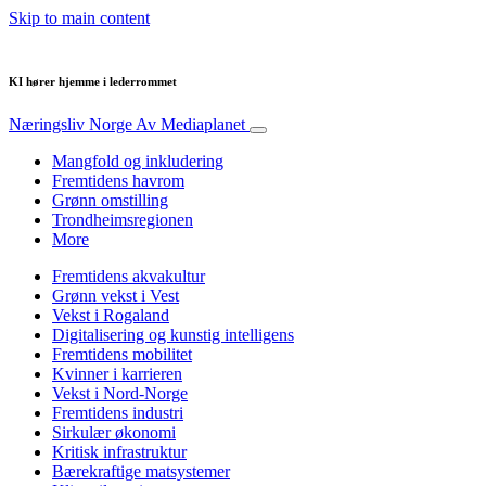
Skip to main content
KI hører hjemme i lederrommet
Næringsliv Norge
Av Mediaplanet
Mangfold og inkludering
Fremtidens havrom
Grønn omstilling
Trondheimsregionen
More
Fremtidens akvakultur
Grønn vekst i Vest
Vekst i Rogaland
Digitalisering og kunstig intelligens
Fremtidens mobilitet
Kvinner i karrieren
Vekst i Nord-Norge
Fremtidens industri
Sirkulær økonomi
Kritisk infrastruktur
Bærekraftige matsystemer