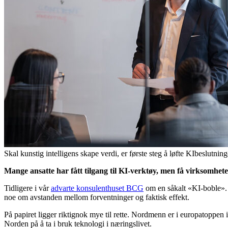
Skal kunstig intelligens skape verdi, er første steg å løfte KIbeslutn
Mange ansatte har fått tilgang til KI-verktøy, men få virksomhete
Tidligere i vår
advarte konsulenthuset BCG
om en såkalt «KI-boble». B
noe om avstanden mellom forventninger og faktisk effekt.
På papiret ligger riktignok mye til rette. Nordmenn er i europatoppen i
Norden på å ta i bruk teknologi i næringslivet.