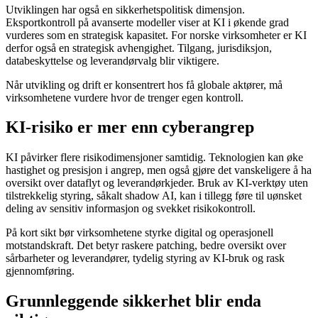
Utviklingen har også en sikkerhetspolitisk dimensjon.
Eksportkontroll på avanserte modeller viser at KI i økende grad
vurderes som en strategisk kapasitet. For norske virksomheter er KI
derfor også en strategisk avhengighet. Tilgang, jurisdiksjon,
databeskyttelse og leverandørvalg blir viktigere.
Når utvikling og drift er konsentrert hos få globale aktører, må
virksomhetene vurdere hvor de trenger egen kontroll.
KI-risiko er mer enn cyberangrep
KI påvirker flere risikodimensjoner samtidig. Teknologien kan øke
hastighet og presisjon i angrep, men også gjøre det vanskeligere å ha
oversikt over dataflyt og leverandørkjeder. Bruk av KI-verktøy uten
tilstrekkelig styring, såkalt shadow AI, kan i tillegg føre til uønsket
deling av sensitiv informasjon og svekket risikokontroll.
På kort sikt bør virksomhetene styrke digital og operasjonell
motstandskraft. Det betyr raskere patching, bedre oversikt over
sårbarheter og leverandører, tydelig styring av KI-bruk og rask
gjennomføring.
Grunnleggende sikkerhet blir enda