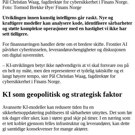
Pål Christian Waag, fagdirektør for cybersikkerhet i Finans Norge.
Foto: Tormod Brekke Øye/ Finans Norge
Utviklingen innen kunstig intelligens går raskt. Nye og
kraftigere modeller kan analysere kode, identifisere sårbarheter
og støtte komplekse operasjoner med en hastighet vi ikke har
sett tidligere.
For finansnæringen handler dette om et bredere skifte. Frontier AI
påvirker cybertrusselen, leverandøravhengigheter og diskusjonen
om digital suverenitet.
– KI-utviklingen betyr ikke nødvendigvis at vi skal forsvare oss på
en helt ny måte, men den representerer et tydelig taktskifte og et
langt høyere tempo, sier Pål Christian Waag, fagdirektør for
cybersikkerhet i Finans Norge.
KI som geopolitisk og strategisk faktor
Avanserte KI-modeller kan redusere tiden fra en
sikkerhetsoppdatering publiseres til sårbarheter utnyttes. Det som før
tok dager eller uker, kan i større grad skje på timer. I en næring som
er tett koblet gjennom felles infrastruktur og leverandører, kan dette
gi samtidige konsekvenser for mange aktører.