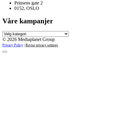
Prinsens gate 2
0152, OSLO
Våre kampanjer
Våre
kampanjer
© 2026 Mediaplanet Group
Privacy Policy
|
Revise privacy settings