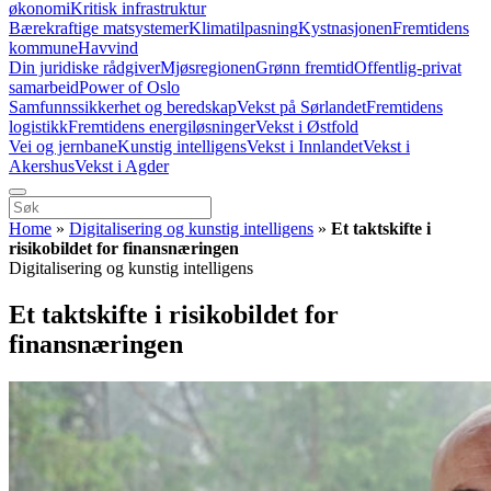
økonomi
Kritisk infrastruktur
Bærekraftige matsystemer
Klimatilpasning
Kystnasjonen
Fremtidens
kommune
Havvind
Din juridiske rådgiver
Mjøsregionen
Grønn fremtid
Offentlig-privat
samarbeid
Power of Oslo
Samfunnssikkerhet og beredskap
Vekst på Sørlandet
Fremtidens
logistikk
Fremtidens energiløsninger
Vekst i Østfold
Vei og jernbane
Kunstig intelligens
Vekst i Innlandet
Vekst i
Akershus
Vekst i Agder
Home
»
Digitalisering og kunstig intelligens
»
Et taktskifte i
risikobildet for finansnæringen
Digitalisering og kunstig intelligens
Et taktskifte i risikobildet for
finansnæringen