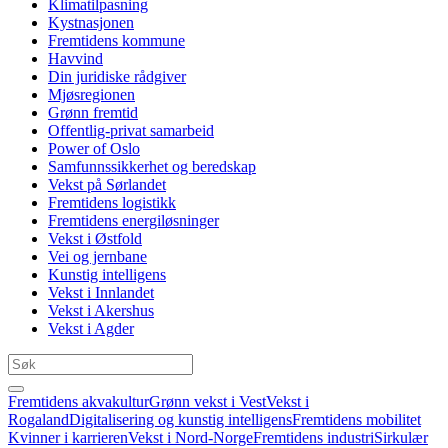
Klimatilpasning
Kystnasjonen
Fremtidens kommune
Havvind
Din juridiske rådgiver
Mjøsregionen
Grønn fremtid
Offentlig-privat samarbeid
Power of Oslo
Samfunnssikkerhet og beredskap
Vekst på Sørlandet
Fremtidens logistikk
Fremtidens energiløsninger
Vekst i Østfold
Vei og jernbane
Kunstig intelligens
Vekst i Innlandet
Vekst i Akershus
Vekst i Agder
Fremtidens akvakultur
Grønn vekst i Vest
Vekst i
Rogaland
Digitalisering og kunstig intelligens
Fremtidens mobilitet
Kvinner i karrieren
Vekst i Nord-Norge
Fremtidens industri
Sirkulær