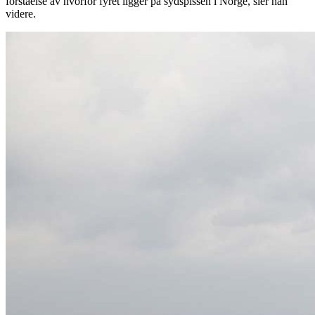
forståelse av hvorfor fyret ligger på sydspissen i Norge, sier han
videre.