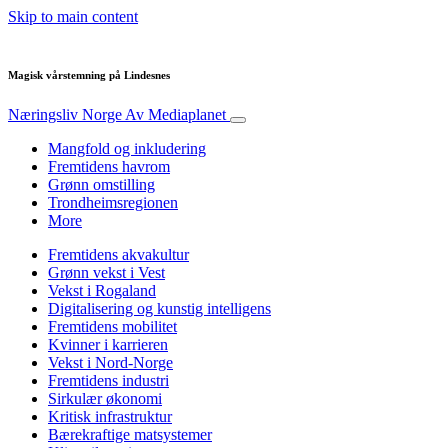
Skip to main content
Magisk vårstemning på Lindesnes
Næringsliv Norge
Av Mediaplanet
Mangfold og inkludering
Fremtidens havrom
Grønn omstilling
Trondheimsregionen
More
Fremtidens akvakultur
Grønn vekst i Vest
Vekst i Rogaland
Digitalisering og kunstig intelligens
Fremtidens mobilitet
Kvinner i karrieren
Vekst i Nord-Norge
Fremtidens industri
Sirkulær økonomi
Kritisk infrastruktur
Bærekraftige matsystemer