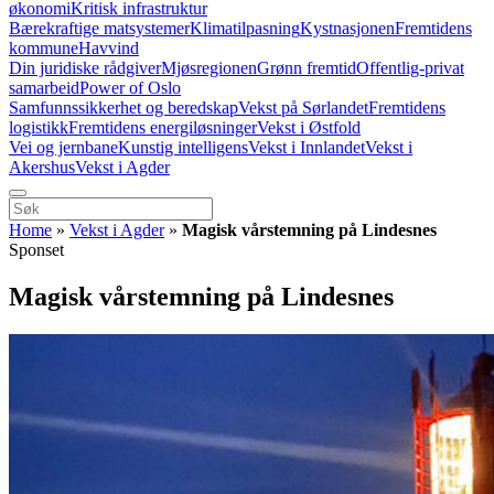
økonomi
Kritisk infrastruktur
Bærekraftige matsystemer
Klimatilpasning
Kystnasjonen
Fremtidens
kommune
Havvind
Din juridiske rådgiver
Mjøsregionen
Grønn fremtid
Offentlig-privat
samarbeid
Power of Oslo
Samfunnssikkerhet og beredskap
Vekst på Sørlandet
Fremtidens
logistikk
Fremtidens energiløsninger
Vekst i Østfold
Vei og jernbane
Kunstig intelligens
Vekst i Innlandet
Vekst i
Akershus
Vekst i Agder
Home
»
Vekst i Agder
»
Magisk vårstemning på Lindesnes
Sponset
Magisk vårstemning på Lindesnes