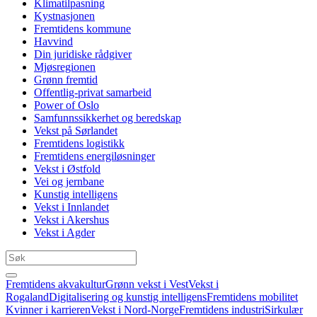
Klimatilpasning
Kystnasjonen
Fremtidens kommune
Havvind
Din juridiske rådgiver
Mjøsregionen
Grønn fremtid
Offentlig-privat samarbeid
Power of Oslo
Samfunnssikkerhet og beredskap
Vekst på Sørlandet
Fremtidens logistikk
Fremtidens energiløsninger
Vekst i Østfold
Vei og jernbane
Kunstig intelligens
Vekst i Innlandet
Vekst i Akershus
Vekst i Agder
Fremtidens akvakultur
Grønn vekst i Vest
Vekst i
Rogaland
Digitalisering og kunstig intelligens
Fremtidens mobilitet
Kvinner i karrieren
Vekst i Nord-Norge
Fremtidens industri
Sirkulær