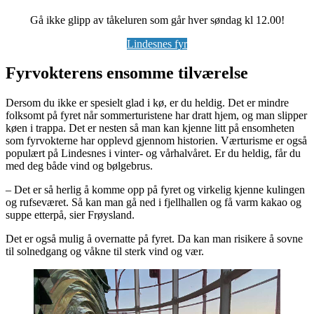
Gå ikke glipp av tåkeluren som går hver søndag kl 12.00!
Lindesnes fyr
Fyrvokterens ensomme tilværelse
Dersom du ikke er spesielt glad i kø, er du heldig. Det er mindre
folksomt på fyret når sommerturistene har dratt hjem, og man slipper
køen i trappa. Det er nesten så man kan kjenne litt på ensomheten
som fyrvokterne har opplevd gjennom historien. Værturisme er også
populært på Lindesnes i vinter- og vårhalvåret. Er du heldig, får du
med deg både vind og bølgebrus.
– Det er så herlig å komme opp på fyret og virkelig kjenne kulingen
og rufseværet. Så kan man gå ned i fjellhallen og få varm kakao og
suppe etterpå, sier Frøysland.
Det er også mulig å overnatte på fyret. Da kan man risikere å sovne
til solnedgang og våkne til sterk vind og vær.