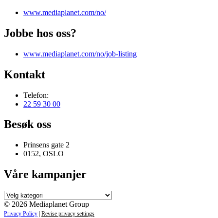
www.mediaplanet.com/no/
Jobbe hos oss?
www.mediaplanet.com/no/job-listing
Kontakt
Telefon:
22 59 30 00
Besøk oss
Prinsens gate 2
0152, OSLO
Våre kampanjer
Våre
kampanjer
© 2026 Mediaplanet Group
Privacy Policy
|
Revise privacy settings