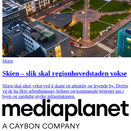
Skien
Skien – slik skal regionhovedstaden vokse
Skien skal sikre vekst ved å skape en attraktiv og levende by. Derfor
vil de ha flere arbeidsplasser, boliger og kommunale tjenester inn i
byen og samtidig styrke infrastrukturen.