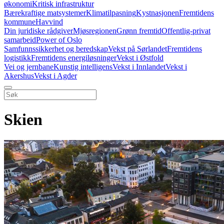
økonomi
Kritisk infrastruktur
Bærekraftige matsystemer
Klimatilpasning
Kystnasjonen
Fremtidens
kommune
Havvind
Din juridiske rådgiver
Mjøsregionen
Grønn fremtid
Offentlig-privat
samarbeid
Power of Oslo
Samfunnssikkerhet og beredskap
Vekst på Sørlandet
Fremtidens
logistikk
Fremtidens energiløsninger
Vekst i Østfold
Vei og jernbane
Kunstig intelligens
Vekst i Innlandet
Vekst i
Akershus
Vekst i Agder
Skien