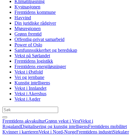
Klimatilpasning
Kystnasjonen
Fremtidens kommune
Havvind
Din juridiske rådgiver
Mjøsregionen
Grønn fremtid
Offentlig-privat samarbeid
Power of Oslo
Samfunnssikkerhet og beredskap
Vekst på Sørlandet
Fremtidens logistikk
Fremtidens energiløsninger
Vekst i Østfold
Vei og jernbane
Kunstig intelligens
Vekst i Innlandet
Vekst i Akershus
Vekst i Agder
Fremtidens akvakultur
Grønn vekst i Vest
Vekst i
Rogaland
Digitalisering og kunstig intelligens
Fremtidens mobilitet
Kvinner i karrieren
Vekst i Nord-Norge
Fremtidens industri
Sirkulær