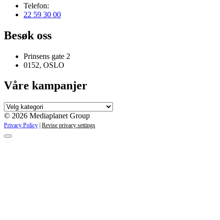
Telefon:
22 59 30 00
Besøk oss
Prinsens gate 2
0152, OSLO
Våre kampanjer
Våre
kampanjer
© 2026 Mediaplanet Group
Privacy Policy
|
Revise privacy settings