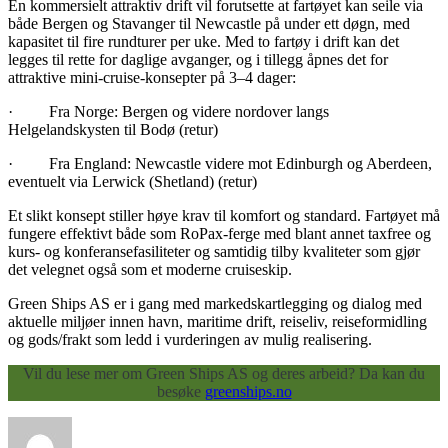
En kommersielt attraktiv drift vil forutsette at fartøyet kan seile via
både Bergen og Stavanger til Newcastle på under ett døgn, med
kapasitet til fire rundturer per uke. Med to fartøy i drift kan det
legges til rette for daglige avganger, og i tillegg åpnes det for
attraktive mini-cruise-konsepter på 3–4 dager:
· Fra Norge: Bergen og videre nordover langs
Helgelandskysten til Bodø (retur)
· Fra England: Newcastle videre mot Edinburgh og Aberdeen,
eventuelt via Lerwick (Shetland) (retur)
Et slikt konsept stiller høye krav til komfort og standard. Fartøyet må
fungere effektivt både som RoPax-ferge med blant annet taxfree og
kurs- og konferansefasiliteter og samtidig tilby kvaliteter som gjør
det velegnet også som et moderne cruiseskip.
Green Ships AS er i gang med markedskartlegging og dialog med
aktuelle miljøer innen havn, maritime drift, reiseliv, reiseformidling
og gods/frakt som ledd i vurderingen av mulig realisering.
Vil du lese mer om Green Ships AS og deres arbeid? Da kan du
besøke
greenships.no