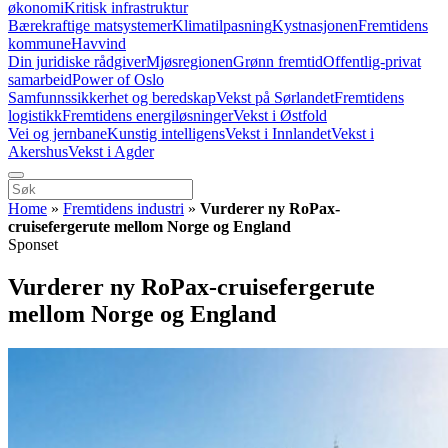
økonomi
Kritisk infrastruktur
Bærekraftige matsystemer
Klimatilpasning
Kystnasjonen
Fremtidens
kommune
Havvind
Din juridiske rådgiver
Mjøsregionen
Grønn fremtid
Offentlig-privat
samarbeid
Power of Oslo
Samfunnssikkerhet og beredskap
Vekst på Sørlandet
Fremtidens
logistikk
Fremtidens energiløsninger
Vekst i Østfold
Vei og jernbane
Kunstig intelligens
Vekst i Innlandet
Vekst i
Akershus
Vekst i Agder
Home
»
Fremtidens industri
»
Vurderer ny RoPax-
cruisefergerute mellom Norge og England
Sponset
Vurderer ny RoPax-cruisefergerute
mellom Norge og England