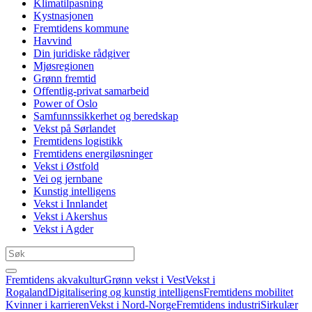
Klimatilpasning
Kystnasjonen
Fremtidens kommune
Havvind
Din juridiske rådgiver
Mjøsregionen
Grønn fremtid
Offentlig-privat samarbeid
Power of Oslo
Samfunnssikkerhet og beredskap
Vekst på Sørlandet
Fremtidens logistikk
Fremtidens energiløsninger
Vekst i Østfold
Vei og jernbane
Kunstig intelligens
Vekst i Innlandet
Vekst i Akershus
Vekst i Agder
Fremtidens akvakultur
Grønn vekst i Vest
Vekst i
Rogaland
Digitalisering og kunstig intelligens
Fremtidens mobilitet
Kvinner i karrieren
Vekst i Nord-Norge
Fremtidens industri
Sirkulær