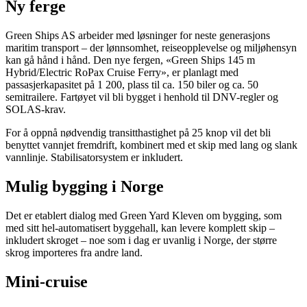
Ny ferge
Green Ships AS arbeider med løsninger for neste generasjons
maritim transport – der lønnsomhet, reiseopplevelse og miljøhensyn
kan gå hånd i hånd. Den nye fergen, «Green Ships 145 m
Hybrid/Electric RoPax Cruise Ferry», er planlagt med
passasjerkapasitet på 1 200, plass til ca. 150 biler og ca. 50
semitrailere. Fartøyet vil bli bygget i henhold til DNV-regler og
SOLAS-krav.
For å oppnå nødvendig transitthastighet på 25 knop vil det bli
benyttet vannjet fremdrift, kombinert med et skip med lang og slank
vannlinje. Stabilisatorsystem er inkludert.
Mulig bygging i Norge
Det er etablert dialog med Green Yard Kleven om bygging, som
med sitt hel-automatisert byggehall, kan levere komplett skip –
inkludert skroget – noe som i dag er uvanlig i Norge, der større
skrog importeres fra andre land.
Mini-cruise