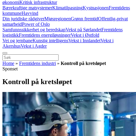
økonomi
Kritisk infrastruktur
Bærekraftige matsystemer
Klimatilpasning
Kystnasjonen
Fremtidens
kommune
Havvind
Din juridiske rådgiver
Mjøsregionen
Grønn fremtid
Offentlig-privat
samarbeid
Power of Oslo
Samfunnssikkerhet og beredskap
Vekst på Sørlandet
Fremtidens
logistikk
Fremtidens energiløsninger
Vekst i Østfold
Vei og jernbane
Kunstig intelligens
Vekst i Innlandet
Vekst i
Akershus
Vekst i Agder
Home
»
Fremtidens industri
»
Kontroll på kretsløpet
Sponset
Kontroll på kretsløpet