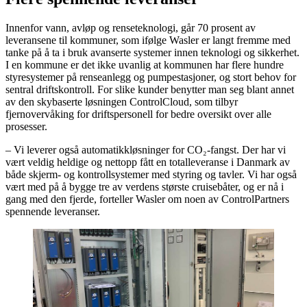
Innenfor vann, avløp og renseteknologi, går 70 prosent av
leveransene til kommuner, som ifølge Wasler er langt fremme med
tanke på å ta i bruk avanserte systemer innen teknologi og sikkerhet.
I en kommune er det ikke uvanlig at kommunen har flere hundre
styresystemer på renseanlegg og pumpestasjoner, og stort behov for
sentral driftskontroll. For slike kunder benytter man seg blant annet
av den skybaserte løsningen ControlCloud, som tilbyr
fjernovervåking for driftspersonell for bedre oversikt over alle
prosesser.
– Vi leverer også automatikkløsninger for CO₂-fangst. Der har vi
vært veldig heldige og nettopp fått en totalleveranse i Danmark av
både skjerm- og kontrollsystemer med styring og tavler. Vi har også
vært med på å bygge tre av verdens største cruisebåter, og er nå i
gang med den fjerde, forteller Wasler om noen av ControlPartners
spennende leveranser.