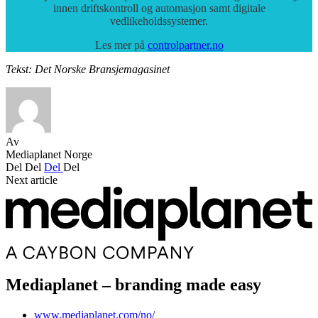
innen driftskontroll og automasjon samt digitale
vedlikeholdssystemer.
Les mer på
controlpartner.no
Tekst: Det Norske Bransjemagasinet
Av
Mediaplanet Norge
Del
Del
Del
Del
Next article
Mediaplanet – branding made easy
www.mediaplanet.com/no/