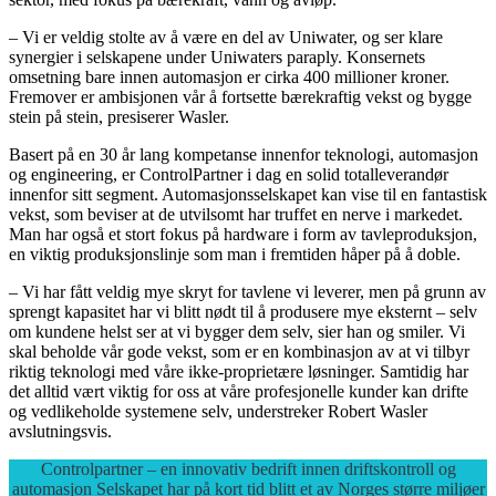
– Vi er veldig stolte av å være en del av Uniwater, og ser klare
synergier i selskapene under Uniwaters paraply. Konsernets
omsetning bare innen automasjon er cirka 400 millioner kroner.
Fremover er ambisjonen vår å fortsette bærekraftig vekst og bygge
stein på stein, presiserer Wasler.
Basert på en 30 år lang kompetanse innenfor teknologi, automasjon
og engineering, er ControlPartner i dag en solid totalleverandør
innenfor sitt segment. Automasjonsselskapet kan vise til en fantastisk
vekst, som beviser at de utvilsomt har truffet en nerve i markedet.
Man har også et stort fokus på hardware i form av tavleproduksjon,
en viktig produksjonslinje som man i fremtiden håper på å doble.
– Vi har fått veldig mye skryt for tavlene vi leverer, men på grunn av
sprengt kapasitet har vi blitt nødt til å produsere mye eksternt – selv
om kundene helst ser at vi bygger dem selv, sier han og smiler. Vi
skal beholde vår gode vekst, som er en kombinasjon av at vi tilbyr
riktig teknologi med våre ikke-proprietære løsninger. Samtidig har
det alltid vært viktig for oss at våre profesjonelle kunder kan drifte
og vedlikeholde systemene selv, understreker Robert Wasler
avslutningsvis.
Controlpartner – en innovativ bedrift innen driftskontroll og
automasjon Selskapet har på kort tid blitt et av Norges større miljøer