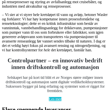
på renseprosesser og styring av avfallsanlegg mot cruisebåter, og
industrien med akvakultur og renseprosesser.
– Vi sier at vi styrer hele kretsløpet til vann og avløp, betoner Wasler
og forklarer: Vi har høy kompetanse innen prosessforståelse og
renseteknologier; dette er en kritisk infrastruktur som består av
vanninntak, vannbehandlingsanlegg for drikkevann, pumpestasjoner
som pumper vann til oss som forbrukere eller fabrikker, som igjen
genererer avløpsvann som transporteres via pumpestasjoner til
avanserte renseanlegg før vannet sendes tilbake til naturen. I dag er
det et veldig høyt fokus på avansert rensing og nitrogenfjerning, og
vi har kontrollsystemer for
hele
det kretsløpet, fastslår han.
Controlpartner – en innovativ bedrift
innen driftskontroll og automasjon
Selskapet har på kort tid blitt et av Norges større miljøer innen
driftskontroll og automasjon samt digitale vedlikeholdssystemer.
Suksessen bygger på lang erfaring og systemer som er rigget for
fremtiden.
Les mer
Flere spennende leveranser