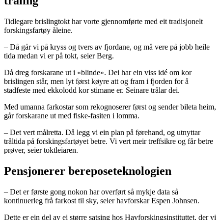
tråling
Tidlegare brislingtokt har vorte gjennomførte med eit tradisjonelt
forskingsfartøy åleine.
– Då går vi på kryss og tvers av fjordane, og må vere på jobb heile
tida medan vi er på tokt, seier Berg.
Då dreg forskarane ut i «blinde». Dei har ein viss idé om kor
brislingen står, men lyt først køyre att og fram i fjorden for å
stadfeste med ekkolodd kor stimane er. Seinare trålar dei.
Med umanna farkostar som rekognoserer først og sender bileta heim,
går forskarane ut med fiske-fasiten i lomma.
– Det vert målretta. Då legg vi ein plan på førehand, og utnyttar
tråltida på forskingsfartøyet betre. Vi vert meir treffsikre og får betre
prøver, seier toktleiaren.
Pensjonerer bereposeteknologien
– Det er første gong nokon har overført så mykje data så
kontinuerleg frå farkost til sky, seier havforskar Espen Johnsen.
Dette er ein del av ei større satsing hos Havforskingsinstituttet, der vi