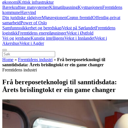
økonomi
Kritisk infrastruktur
Bærekraftige matsystemer
Klimatilpasning
Kystnasjonen
Fremtidens
kommune
Havvind
Din juridiske rådgiver
Mjøsregionen
Grønn fremtid
Offentlig-privat
samarbeid
Power of Oslo
Samfunnssikkerhet og beredskap
Vekst på Sørlandet
Fremtidens
logistikk
Fremtidens energiløsninger
Vekst i Østfold
Vei og jernbane
Kunstig intelligens
Vekst i Innlandet
Vekst i
Akershus
Vekst i Agder
Home
»
Fremtidens industri
»
Frå bereposeteknologi til
sanntidsdata: Årets brislingtokt er ein game changer
Fremtidens industri
Frå bereposeteknologi til sanntidsdata:
Årets brislingtokt er ein game changer