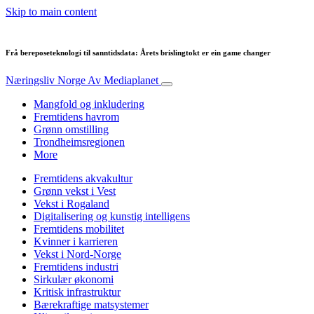
Skip to main content
Frå bereposeteknologi til sanntidsdata: Årets brislingtokt er ein game changer
Næringsliv Norge
Av Mediaplanet
Mangfold og inkludering
Fremtidens havrom
Grønn omstilling
Trondheimsregionen
More
Fremtidens akvakultur
Grønn vekst i Vest
Vekst i Rogaland
Digitalisering og kunstig intelligens
Fremtidens mobilitet
Kvinner i karrieren
Vekst i Nord-Norge
Fremtidens industri
Sirkulær økonomi
Kritisk infrastruktur
Bærekraftige matsystemer