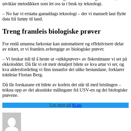
utviklar metodikken som let oss ta i bruk ny teknologi.
– No har vi erstatta gamaldags teknologi – der vi manuelt laut flytte
data frå fartøy til land.
Treng framleis biologiske prøver
For endå umanna farkostar kan automatisere og effektivisere delar
av toktet, er vi framleis avhengige av biologiske prøver.
– Vi brukar trål til å hente ut «stikkprøver» av fiskestimane vi ser på
ekkoloddet. Då får vi eit meir detaljert bilete av kva artar vi ser, og
kva aldersfordeling vi finn innanfor dei ulike bestandane, forklarer
toktleiar Florian Berg.
Då får forskarane eit bilete av korleis det står til med brislingen –
teikna opp av dei akustiske målingane frå USV-en og dei biologiske
prøvene.
Les meir på
hi.no