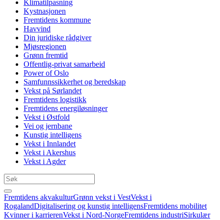
Klimatilpasning
Kystnasjonen
Fremtidens kommune
Havvind
Din juridiske rådgiver
Mjøsregionen
Grønn fremtid
Offentlig-privat samarbeid
Power of Oslo
Samfunnssikkerhet og beredskap
Vekst på Sørlandet
Fremtidens logistikk
Fremtidens energiløsninger
Vekst i Østfold
Vei og jernbane
Kunstig intelligens
Vekst i Innlandet
Vekst i Akershus
Vekst i Agder
Fremtidens akvakultur
Grønn vekst i Vest
Vekst i
Rogaland
Digitalisering og kunstig intelligens
Fremtidens mobilitet
Kvinner i karrieren
Vekst i Nord-Norge
Fremtidens industri
Sirkulær