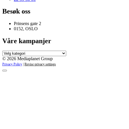
Besøk oss
Prinsens gate 2
0152, OSLO
Våre kampanjer
Våre
kampanjer
© 2026 Mediaplanet Group
Privacy Policy
|
Revise privacy settings