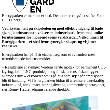
Energiparken er mer enn et sted. Det markerer også et skifte. Foto:
CCB Energy
Ved kysten, tett på skipsleden og med effektiv tilgang til både
sjø og landtransport, vokser en industripark frem med unike
forutsetninger for morgendagens verdikjeder. Velkommen til
Energiparken – et sted hvor synergier skapes og visjoner
realiseres.
Energiparken har på få år etablert seg som et av landets mest
fremtidsrettede industriområder.
– Resultatene er synlige: Verdens første mottak for permanent CO₂-
lagring, lokal LNG-produksjon og fullskala rensefiskanlegg er
allerede i drift – et konkret bevis på hva som skjer når ambisjoner
blir til handling. Vi i Energiparken bidrar til å realisere bærekraftig
industri – nå, for klimaet, næringslivet og kommende generasjoner,
sier Ronny Haufe, administrerende direktør.