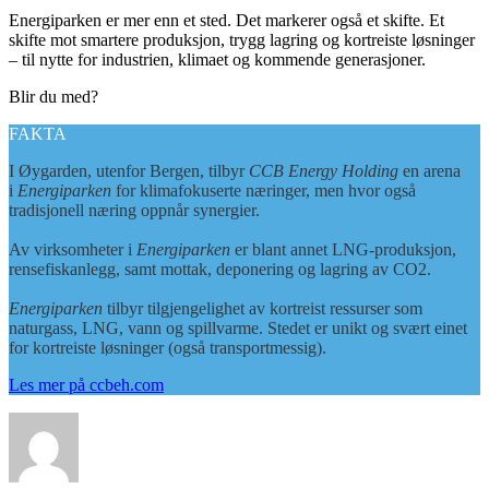
Energiparken er mer enn et sted. Det markerer også et skifte. Et
skifte mot smartere produksjon, trygg lagring og kortreiste løsninger
– til nytte for industrien, klimaet og kommende generasjoner.
Blir du med?
FAKTA
I Øygarden, utenfor Bergen, tilbyr
CCB Energy Holding
en arena
i
Energiparken
for klimafokuserte næringer, men hvor også
tradisjonell næring oppnår synergier.
Av virksomheter i
Energiparken
er blant annet LNG-produksjon,
rensefiskanlegg, samt mottak, deponering og lagring av CO2.
Energiparken
tilbyr tilgjengelighet av kortreist ressurser som
naturgass, LNG, vann og spillvarme. Stedet er unikt og svært einet
for kortreiste løsninger (også transportmessig).
Les mer på ccbeh.com