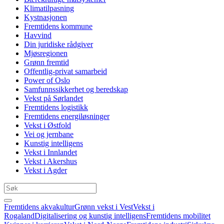
Klimatilpasning
Kystnasjonen
Fremtidens kommune
Havvind
Din juridiske rådgiver
Mjøsregionen
Grønn fremtid
Offentlig-privat samarbeid
Power of Oslo
Samfunnssikkerhet og beredskap
Vekst på Sørlandet
Fremtidens logistikk
Fremtidens energiløsninger
Vekst i Østfold
Vei og jernbane
Kunstig intelligens
Vekst i Innlandet
Vekst i Akershus
Vekst i Agder
Fremtidens akvakultur
Grønn vekst i Vest
Vekst i
Rogaland
Digitalisering og kunstig intelligens
Fremtidens mobilitet