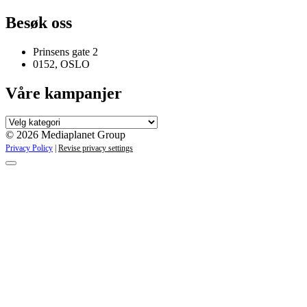
Besøk oss
Prinsens gate 2
0152, OSLO
Våre kampanjer
Våre
kampanjer
© 2026 Mediaplanet Group
Privacy Policy
|
Revise privacy settings