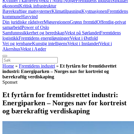
Kvinner i karrieren
Vekst i Nord-Norge
Fremtidens industri
Sirkulær
økonomi
Kritisk infrastruktur
Bærekraftige matsystemer
Klimatilpasning
Kystnasjonen
Fremtidens
kommune
Havvind
Din juridiske rådgiver
Mjøsregionen
Grønn fremtid
Offentlig-privat
samarbeid
Power of Oslo
Samfunnssikkerhet og beredskap
Vekst på Sørlandet
Fremtidens
logistikk
Fremtidens energiløsninger
Vekst i Østfold
Vei og jernbane
Kunstig intelligens
Vekst i Innlandet
Vekst i
Akershus
Vekst i Agder
Home
»
Fremtidens industri
»
Et fyrtårn for fremtidsrettet
industri: Energiparken – Norges nav for kortreist og
bærekraftig verdiskaping
Sponset
Et fyrtårn for fremtidsrettet industri:
Energiparken – Norges nav for kortreist
og bærekraftig verdiskaping