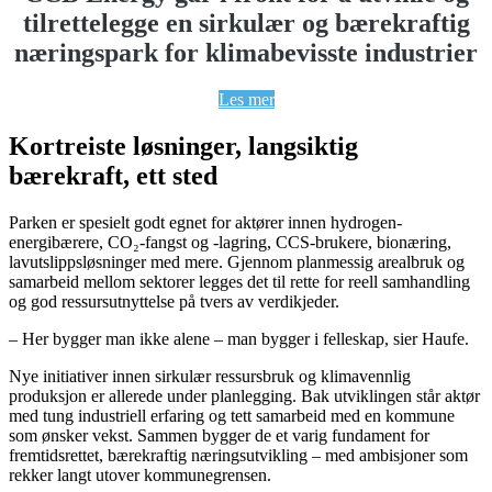
tilrettelegge en sirkulær og bærekraftig
næringspark for klimabevisste industrier
Les mer
Kortreiste løsninger, langsiktig
bærekraft, ett sted
Parken er spesielt godt egnet for aktører innen hydrogen-
energibærere, CO₂-fangst og -lagring, CCS-brukere, bionæring,
lavutslippsløsninger med mere. Gjennom planmessig arealbruk og
samarbeid mellom sektorer legges det til rette for reell samhandling
og god ressursutnyttelse på tvers av verdikjeder.
– Her bygger man ikke alene – man bygger i felleskap, sier Haufe.
Nye initiativer innen sirkulær ressursbruk og klimavennlig
produksjon er allerede under planlegging. Bak utviklingen står aktør
med tung industriell erfaring og tett samarbeid med en kommune
som ønsker vekst. Sammen bygger de et varig fundament for
fremtidsrettet, bærekraftig næringsutvikling – med ambisjoner som
rekker langt utover kommunegrensen.