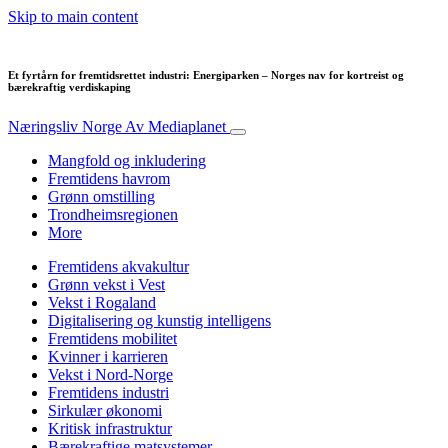
Skip to main content
Et fyrtårn for fremtidsrettet industri: Energiparken – Norges nav for kortreist og
bærekraftig verdiskaping
Næringsliv Norge
Av Mediaplanet
Mangfold og inkludering
Fremtidens havrom
Grønn omstilling
Trondheimsregionen
More
Fremtidens akvakultur
Grønn vekst i Vest
Vekst i Rogaland
Digitalisering og kunstig intelligens
Fremtidens mobilitet
Kvinner i karrieren
Vekst i Nord-Norge
Fremtidens industri
Sirkulær økonomi
Kritisk infrastruktur
Bærekraftige matsystemer