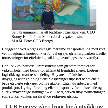
Selv brannmuren har ett budskap i Energiparken. CEO
Ronny Haufe foran Moder Jord av gatekunstner
M.u.M. Foto: CCB Energy
Beliggende ved Norges viktigste maritime transportåre, og med kort
vei til regionale knutepunkter for vei og sjø, gir Energiparken ideelle
forutsetninger for effektiv logistikk og lavutslippsbasert vareflyt.
Her utvikles industriell infrastruktur som gir store fordeler for
virksomheter med behov for tilgang til fremtidig energi, kortreist
logistikk og smart ressursdeling. Høy arealeffektivitet,
utbyggingsklar grunn og fleksible løsninger tilpasset behovene til
både etablerte selskaper og nye aktører. Enten du arbeider med
produksjon, lagring, foredling eller transport av fremtidsrettede og
eller klimavennlige løsninger – vil Energiparken tilby forutsetninger
som styrker konkurransekraft og reduserer utslipp.
CCB Energy går i front for å utvikle og