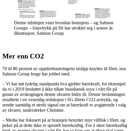
Denne tidslinjen viser hvordan bransjens – og Salmon
Groups – fotavtrykk på fôr har utviklet seg i senere år.
Illustrasjon: Salmon Group
Mer enn CO2
70 til 80 prosent av oppdrettsnæringens utslipp knyttes til fôret, noe
Salmon Group lenge har jobbet med.
– Vi har tatt tydelig standpunkt hva gjelder bærekraft, for eksempel
da vi i 2019 besluttet å ikke tillate brasiliansk soya i vårt fôr på
grunn av avskogingen denne råvaren bidro til. Denne beslutningen
resulterte i en vesentlig reduksjon i SG-fôrets CO2-avtrykk, og
sendte samtidig et sterkt signal om at bærekraft er avgjørende i valg
av råvarer, understreker Christine.
– Media har fokusert på at bransjen benytter mye villfisk i fôret, og
peker på at dette ikke er spesielt bærekraftig. For å sikre bærekraftig
bruk av marine råvarer i vårt fôr, har vi krav om at disse skal være