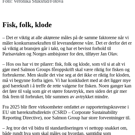
Foto: Veronika Stuksrud/Fotova
Fisk, folk, klode
– Det er viktig at alle aktørene måles på de samme faktorene når vi
måler konkurransekraften til leverandørene våre. Det er derfor det er
så viktig at bransjen går i takt, og har et bevisst forhold til
Parisavtalen og Norges ambisjoner for den, tilføyer Jan Olav.
– Hos oss har vi tre pilarer: fisk, folk og klode, som vil si at alt vi
gjør med Salmon Groups fôroppskrift skal være riktig for fisken og
forbrukerne. Men skulle det vise seg at det ikke er riktig for kloden,
må vi begynne forfra igjen. Vi har konkludert med at det ligger mye
god bærekraft i å treffe de rette valgene for fisken. Noen ganger kan
det føre til valg som gir et større fotavtrykk, men siden det gir mer
fisk frem til forbruker, blir summen av avtrykket mindre.
Fra 2025 blir flere virksomheter omfattet av rapporteringskravene i
EU sitt bærekraftsdirektiv (CSRD – Corporate Sustainability
Reporting Directive), noe Salmon Group har store forventninger til.
– Jeg tror det vil bidra til standardiseringen vi nettopp snakket om,
både rundt hva som skal måles og hvordan, samtidig som