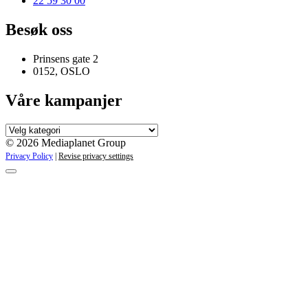
22 59 30 00
Besøk oss
Prinsens gate 2
0152, OSLO
Våre kampanjer
Våre
kampanjer
© 2026 Mediaplanet Group
Privacy Policy
|
Revise privacy settings