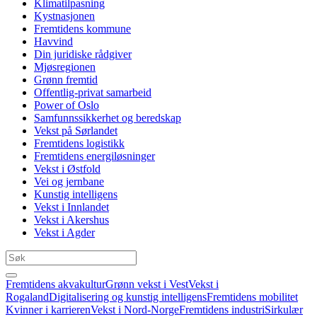
Klimatilpasning
Kystnasjonen
Fremtidens kommune
Havvind
Din juridiske rådgiver
Mjøsregionen
Grønn fremtid
Offentlig-privat samarbeid
Power of Oslo
Samfunnssikkerhet og beredskap
Vekst på Sørlandet
Fremtidens logistikk
Fremtidens energiløsninger
Vekst i Østfold
Vei og jernbane
Kunstig intelligens
Vekst i Innlandet
Vekst i Akershus
Vekst i Agder
Fremtidens akvakultur
Grønn vekst i Vest
Vekst i
Rogaland
Digitalisering og kunstig intelligens
Fremtidens mobilitet
Kvinner i karrieren
Vekst i Nord-Norge
Fremtidens industri
Sirkulær