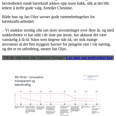
bevisstheten rundt bærekraft jekkes opp noen hakk, slik at det blir
lettere å treffe gode valg, forteller Christine.
Både hun og Jan Olav savner gode rammebetingelser for
bærekrafts-arbeidet:
– Vi snakker nemlig ofte om store investeringer over flere år, og med
usikkerheten vi har stått i de siste par årene, har akkurat det vært
vanskelig å få til. Sånn som tingene står nå, ser nok mange
investorer at det fins tryggere havner for pengene enn i vår næring,
og det er en utfordring, mener Jan Olav.
Vil du vite mer om Salmon Group?
Les mer om nettverket her