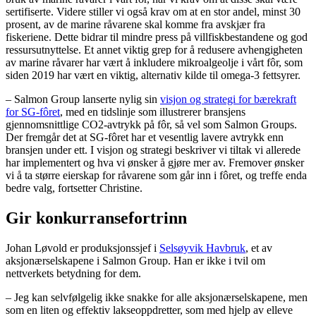
sertifiserte. Videre stiller vi også krav om at en stor andel, minst 30
prosent, av de marine råvarene skal komme fra avskjær fra
fiskeriene. Dette bidrar til mindre press på villfiskbestandene og god
ressursutnyttelse. Et annet viktig grep for å redusere avhengigheten
av marine råvarer har vært å inkludere mikroalgeolje i vårt fôr, som
siden 2019 har vært en viktig, alternativ kilde til omega-3 fettsyrer.
– Salmon Group lanserte nylig sin
visjon og strategi for bærekraft
for SG-fôret
, med en tidslinje som illustrerer bransjens
gjennomsnittlige CO2-avtrykk på fôr, så vel som Salmon Groups.
Der fremgår det at SG-fôret har et vesentlig lavere avtrykk enn
bransjen under ett. I visjon og strategi beskriver vi tiltak vi allerede
har implementert og hva vi ønsker å gjøre mer av. Fremover ønsker
vi å ta større eierskap for råvarene som går inn i fôret, og treffe enda
bedre valg, fortsetter Christine.
Gir konkurransefortrinn
Johan Løvold er produksjonssjef i
Selsøyvik Havbruk
, et av
aksjonærselskapene i Salmon Group. Han er ikke i tvil om
nettverkets betydning for dem.
– Jeg kan selvfølgelig ikke snakke for alle aksjonærselskapene, men
som en liten og effektiv lakseoppdretter, som med hjelp av elleve