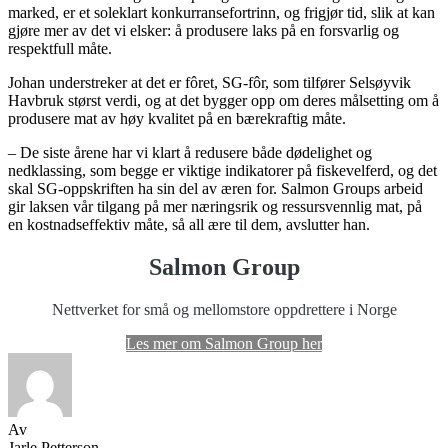
marked, er et soleklart konkurransefortrinn, og frigjør tid, slik at kan
gjøre mer av det vi elsker: å produsere laks på en forsvarlig og
respektfull måte.
Johan understreker at det er fôret, SG-fôr, som tilfører Selsøyvik
Havbruk størst verdi, og at det bygger opp om deres målsetting om å
produsere mat av høy kvalitet på en bærekraftig måte.
– De siste årene har vi klart å redusere både dødelighet og
nedklassing, som begge er viktige indikatorer på fiskevelferd, og det
skal SG-oppskriften ha sin del av æren for. Salmon Groups arbeid
gir laksen vår tilgang på mer næringsrik og ressursvennlig mat, på
en kostnadseffektiv måte, så all ære til dem, avslutter han.
Salmon Group
Nettverket for små og mellomstore oppdrettere i Norge
Les mer om Salmon Group her
Av
Jarle Petterson