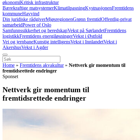
økonomi
Kritisk infrastruktur
Bærekraftige matsystemer
Klimatilpasning
Kystnasjonen
Fremtidens
kommune
Havvind
Din juridiske rådgiver
Mjøsregionen
Grønn fremtid
Offentlig-privat
samarbeid
Power of Oslo
Samfunnssikkerhet og beredskap
Vekst på Sørlandet
Fremtidens
logistikk
Fremtidens energiløsninger
Vekst i Østfold
Vei og jernbane
Kunstig intelligens
Vekst i Innlandet
Vekst i
Akershus
Vekst i Agder
Home
»
Fremtidens akvakultur
»
Nettverk gir momentum til
fremtidsrettede endringer
Sponset
Nettverk gir momentum til
fremtidsrettede endringer