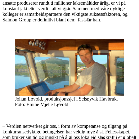
ansatte produserer rundt ti millioner laksemåltider årlig, er vi på
konstant jakt etter verdi i alt vi gjør. Sammen med våre dyktige
kolleger er samarbeidspartnere den viktigste suksessfaktoren, og
Salmon Group er definitivt blant dem, fastslår han.
Johan Løvold, produksjonssjef i Selsøyvik Havbruk.
Foto: Emilie Mjelle Løvold
– Verdien nettverket gir oss, i form av kompetanse og tilgang på
konkurransedyktige betingelser, har veldig mye å si. Fellesskapet,
som bruker sin tid og innsikt på å gi oss lokaleid slagkraft i et globalt