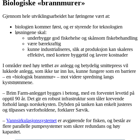
Biologiske «brannmurer»
Gjennom hele utviklingsarbeidet har føringene vært at:
biologien kommer først, og er styrende for teknologien
løsningene skal:
underbygge god fiskehelse og skånsom fiskebehandling
være bærekraftig
kunne industrialiseres, slik at produksjon kan skaleres
effektivt, med kortere byggetid og lavere kostnader
I områder med høy tetthet av anlegg og betydelig smittepress vil
lukkede anlegg, som ikke tar inn lus, kunne fungere som en barriere
– en «biologisk brannmur» – mot videre spredning langs
kyststrømmene.
– Brim Farm-anlegget bygges i betong, med en forventet levetid på
opptil 90 år. Det gir en robust infrastruktur som tåler krevende
forhold langs norskekysten. Dybden på tanken kan enkelt justeres
og tilpasses værforholdene, forklarer Sævik.
–
Vannsirkulasjonssystemet
er avgjørende for fisken, og består av
flere parallelle pumpesystemer som sikrer redundans og høy
kapasitet.