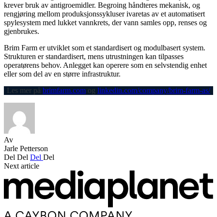
krever bruk av antigroemidler. Begroing håndteres mekanisk, og
rengjøring mellom produksjonssykluser ivaretas av et automatisert
spylesystem med lukket vannkrets, der vann samles opp, renses og
gjenbrukes.
Brim Farm er utviklet som et standardisert og modulbasert system.
Strukturen er standardisert, mens utrustningen kan tilpasses
operatørens behov. Anlegget kan operere som en selvstendig enhet
eller som del av en større infrastruktur.
Les mer på
brimfarm.com
og
linkedin.com/company/brim-farm-as/
Av
Jarle Petterson
Del
Del
Del
Del
Next article