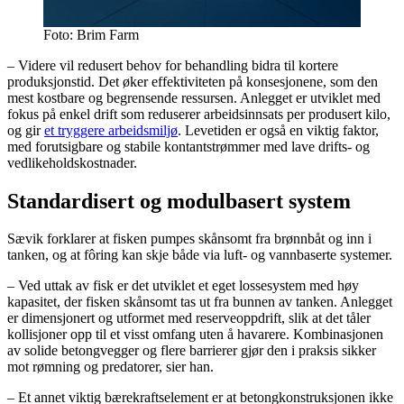
Foto: Brim Farm
– Videre vil redusert behov for behandling bidra til kortere
produksjonstid. Det øker effektiviteten på konsesjonene, som den
mest kostbare og begrensende ressursen. Anlegget er utviklet med
fokus på enkel drift som reduserer arbeidsinnsats per produsert kilo,
og gir
et tryggere arbeidsmiljø
. Levetiden er også en viktig faktor,
med forutsigbare og stabile kontantstrømmer med lave drifts- og
vedlikeholdskostnader.
Standardisert og modulbasert system
Sævik forklarer at fisken pumpes skånsomt fra brønnbåt og inn i
tanken, og at fôring kan skje både via luft- og vannbaserte systemer.
– Ved uttak av fisk er det utviklet et eget lossesystem med høy
kapasitet, der fisken skånsomt tas ut fra bunnen av tanken. Anlegget
er dimensjonert og utformet med reserveoppdrift, slik at det tåler
kollisjoner opp til et visst omfang uten å havarere. Kombinasjonen
av solide betongvegger og flere barrierer gjør den i praksis sikker
mot rømning og predatorer, sier han.
– Et annet viktig bærekraftselement er at betongkonstruksjonen ikke