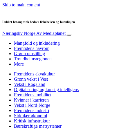
Skip to main content
Lukket betongtank bedrer fiskehelsen og bunnlinjen
Næringsliv Norge
Av Mediaplanet
Mangfold og inkludering
Fremtidens havrom
Grønn omstilling
Trondheimsregionen
More
Fremtidens akvakultur
Grønn vekst i Vest
Vekst i Rogaland
Digitalisering og kunstig intelligens
Fremtidens mobilitet
Kvinner i karrieren
Vekst i Nord-Norge
Fremtidens industri
Sirkulær økonomi
Kritisk infrastruktur
Bærekraftige matsystemer