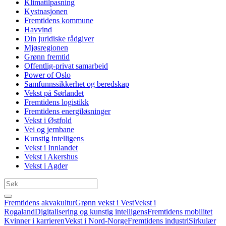
Klimatilpasning
Kystnasjonen
Fremtidens kommune
Havvind
Din juridiske rådgiver
Mjøsregionen
Grønn fremtid
Offentlig-privat samarbeid
Power of Oslo
Samfunnssikkerhet og beredskap
Vekst på Sørlandet
Fremtidens logistikk
Fremtidens energiløsninger
Vekst i Østfold
Vei og jernbane
Kunstig intelligens
Vekst i Innlandet
Vekst i Akershus
Vekst i Agder
Fremtidens akvakultur
Grønn vekst i Vest
Vekst i
Rogaland
Digitalisering og kunstig intelligens
Fremtidens mobilitet
Kvinner i karrieren
Vekst i Nord-Norge
Fremtidens industri
Sirkulær