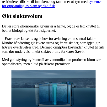
resirkuleres tilbake til inntakene, og tanken er utstyrt med
systemer
for oppsamling av slam og død fisk
.
Økt slaktevolum
Det er store økonomiske gevinster å hente, og de er tett knyttet til
bedret biologi og økt forutsigbarhet.
– Fravær av lakselus og behov for avlusing er en sentral faktor.
Mindre håndtering gir lavere stress og færre skader, som igjen gir
høyere overlevelsesgrad. Dermed omgjøres kostnader knyttet til fisk
som dør underveis, til økt slaktevolum, forklarer Sævik.
Med god styring og kontroll av vannmiljø kan produsert biomasse
optimaliseres, men alltid på fiskens premisser.