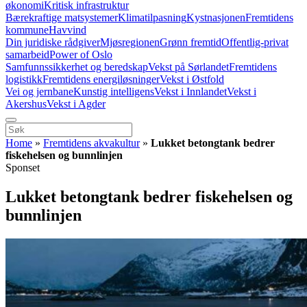
økonomi
Kritisk infrastruktur
Bærekraftige matsystemer
Klimatilpasning
Kystnasjonen
Fremtidens
kommune
Havvind
Din juridiske rådgiver
Mjøsregionen
Grønn fremtid
Offentlig-privat
samarbeid
Power of Oslo
Samfunnssikkerhet og beredskap
Vekst på Sørlandet
Fremtidens
logistikk
Fremtidens energiløsninger
Vekst i Østfold
Vei og jernbane
Kunstig intelligens
Vekst i Innlandet
Vekst i
Akershus
Vekst i Agder
Home
»
Fremtidens akvakultur
»
Lukket betongtank bedrer
fiskehelsen og bunnlinjen
Sponset
Lukket betongtank bedrer fiskehelsen og
bunnlinjen