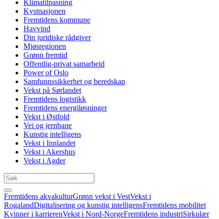
Klimatilpasning
Kystnasjonen
Fremtidens kommune
Havvind
Din juridiske rådgiver
Mjøsregionen
Grønn fremtid
Offentlig-privat samarbeid
Power of Oslo
Samfunnssikkerhet og beredskap
Vekst på Sørlandet
Fremtidens logistikk
Fremtidens energiløsninger
Vekst i Østfold
Vei og jernbane
Kunstig intelligens
Vekst i Innlandet
Vekst i Akershus
Vekst i Agder
Fremtidens akvakultur
Grønn vekst i Vest
Vekst i
Rogaland
Digitalisering og kunstig intelligens
Fremtidens mobilitet
Kvinner i karrieren
Vekst i Nord-Norge
Fremtidens industri
Sirkulær