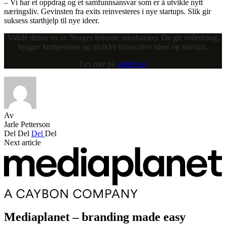
– Vi har et oppdrag og et samfunnsansvar som er å utvikle nytt
næringsliv. Gevinsten fra exits reinvesteres i nye startups. Slik gir
suksess starthjelp til nye ideer.
Validé driver en av Norges ledende inkubatorer. De gir veiledning,
bygger kompetanse og utvikler innovative ideer og startups.
Les mer på
valide.no
Av
Jarle Petterson
Del
Del
Del
Del
Next article
Mediaplanet – branding made easy