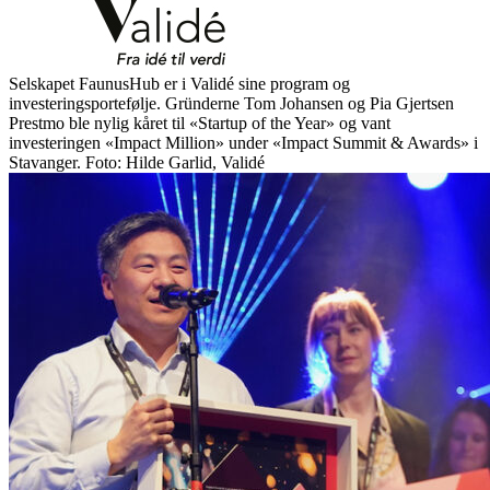
Selskapet FaunusHub er i Validé sine program og
investeringsportefølje. Gründerne Tom Johansen og Pia Gjertsen
Prestmo ble nylig kåret til «Startup of the Year» og vant
investeringen «Impact Million» under «Impact Summit & Awards» i
Stavanger. Foto: Hilde Garlid, Validé