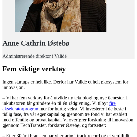
Anne Cathrin Østebø
Administrerende direktør i Validé
Fem viktige verktøy
Ingen startups er helt like. Derfor har Validé et helt økosystem for
innovasjon.
– Vi har fem verktøy for å utvikle ny teknologi og nye tjenester. I
inkubatoren får gründere én-til-én-rådgivning. Vi tilbyr
fire
akseleratorprogram
mer for hurtig vekst. Vi investerer i de beste i
tidlig fase, fra vår egenkapital og gjennom tre fond vi har etablert
med offentlig og privat kapital. Vi overfører forskning til innovasjon
gjennom TechTransfer, forklarer Østebø, og fortsetter:
– Etter 30 år i bransjen har vi erfaring, track record og et verdifullt