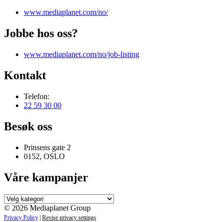
www.mediaplanet.com/no/
Jobbe hos oss?
www.mediaplanet.com/no/job-listing
Kontakt
Telefon:
22 59 30 00
Besøk oss
Prinsens gate 2
0152, OSLO
Våre kampanjer
Våre
kampanjer
© 2026 Mediaplanet Group
Privacy Policy
|
Revise privacy settings