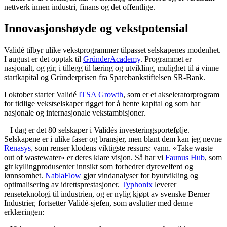
nettverk innen industri, finans og det offentlige.
Innovasjonshøyde og vekstpotensial
Validé tilbyr ulike vekstprogrammer tilpasset selskapenes modenhet.
I august er det opptak til
GründerAcademy
. Programmet er
nasjonalt, og gir, i tillegg til læring og utvikling, mulighet til å vinne
startkapital og Gründerprisen fra Sparebankstiftelsen SR-Bank.
I oktober starter Validé
ITSA Growth
, som er et akseleratorprogram
for tidlige vekstselskaper rigget for å hente kapital og som har
nasjonale og internasjonale vekstambisjoner.
– I dag er det 80 selskaper i Validés investeringsportefølje.
Selskapene er i ulike faser og bransjer, men blant dem kan jeg nevne
Renasys
, som renser klodens viktigste ressurs: vann. «Take waste
out of wastewater» er deres klare visjon. Så har vi
Faunus Hub
, som
gir kyllingprodusenter innsikt som forbedrer dyrevelferd og
lønnsomhet.
NablaFlow
gjør vindanalyser for byutvikling og
optimalisering av idrettsprestasjoner.
Typhonix
leverer
renseteknologi til industrien, og er nylig kjøpt av svenske Berner
Industrier, fortsetter Validé-sjefen, som avslutter med denne
erklæringen: