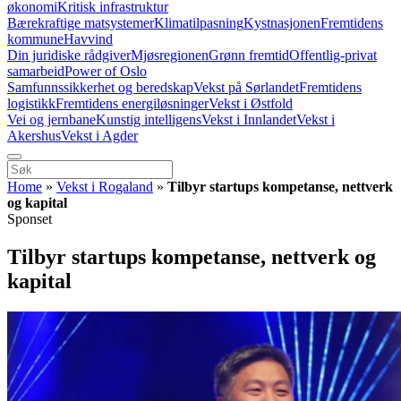
økonomi
Kritisk infrastruktur
Bærekraftige matsystemer
Klimatilpasning
Kystnasjonen
Fremtidens
kommune
Havvind
Din juridiske rådgiver
Mjøsregionen
Grønn fremtid
Offentlig-privat
samarbeid
Power of Oslo
Samfunnssikkerhet og beredskap
Vekst på Sørlandet
Fremtidens
logistikk
Fremtidens energiløsninger
Vekst i Østfold
Vei og jernbane
Kunstig intelligens
Vekst i Innlandet
Vekst i
Akershus
Vekst i Agder
Home
»
Vekst i Rogaland
»
Tilbyr startups kompetanse, nettverk
og kapital
Sponset
Tilbyr startups kompetanse, nettverk og
kapital