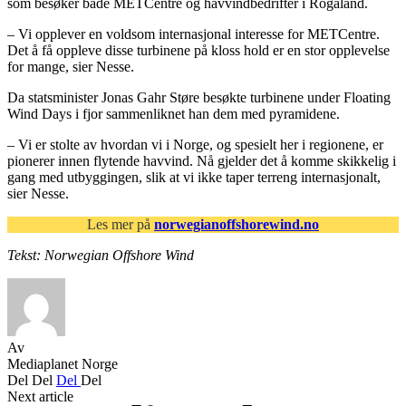
som besøker både METCentre og havvindbedrifter i Rogaland.
– Vi opplever en voldsom internasjonal interesse for METCentre.
Det å få oppleve disse turbinene på kloss hold er en stor opplevelse
for mange, sier Nesse.
Da statsminister Jonas Gahr Støre besøkte turbinene under Floating
Wind Days i fjor sammenliknet han dem med pyramidene.
– Vi er stolte av hvordan vi i Norge, og spesielt her i regionene, er
pionerer innen flytende havvind. Nå gjelder det å komme skikkelig i
gang med utbyggingen, slik at vi ikke taper terreng internasjonalt,
sier Nesse.
Les mer på
norwegianoffshorewind.no
Tekst: Norwegian Offshore Wind
Av
Mediaplanet Norge
Del
Del
Del
Del
Next article