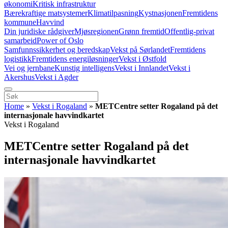
økonomi
Kritisk infrastruktur
Bærekraftige matsystemer
Klimatilpasning
Kystnasjonen
Fremtidens
kommune
Havvind
Din juridiske rådgiver
Mjøsregionen
Grønn fremtid
Offentlig-privat
samarbeid
Power of Oslo
Samfunnssikkerhet og beredskap
Vekst på Sørlandet
Fremtidens
logistikk
Fremtidens energiløsninger
Vekst i Østfold
Vei og jernbane
Kunstig intelligens
Vekst i Innlandet
Vekst i
Akershus
Vekst i Agder
Home
»
Vekst i Rogaland
»
METCentre setter Rogaland på det
internasjonale havvindkartet
Vekst i Rogaland
METCentre setter Rogaland på det
internasjonale havvindkartet