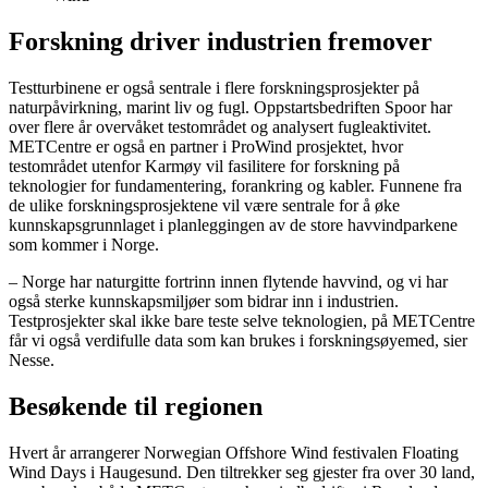
Forskning driver industrien fremover
Testturbinene er også sentrale i flere forskningsprosjekter på
naturpåvirkning, marint liv og fugl. Oppstartsbedriften Spoor har
over flere år overvåket testområdet og analysert fugleaktivitet.
METCentre er også en partner i ProWind prosjektet, hvor
testområdet utenfor Karmøy vil fasilitere for forskning på
teknologier for fundamentering, forankring og kabler. Funnene fra
de ulike forskningsprosjektene vil være sentrale for å øke
kunnskapsgrunnlaget i planleggingen av de store havvindparkene
som kommer i Norge.
– Norge har naturgitte fortrinn innen flytende havvind, og vi har
også sterke kunnskapsmiljøer som bidrar inn i industrien.
Testprosjekter skal ikke bare teste selve teknologien, på METCentre
får vi også verdifulle data som kan brukes i forskningsøyemed, sier
Nesse.
Besøkende til regionen
Hvert år arrangerer Norwegian Offshore Wind festivalen Floating
Wind Days i Haugesund. Den tiltrekker seg gjester fra over 30 land,