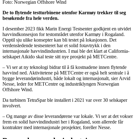
Foto: Norwegian Offshore Wind
De to flytende testturbinene utenfor Karmøy trekker til seg
besøkende fra hele verden.
I desember 2023 fikk Marin Energi Testsenter godkjent en utvidet
havvindkonsesjon for testområdet utenfor Karmøy i Rogaland.
Opptil sju ulike konsepter kan bli testet på lokasjonen. Det
verdensledende testsenteret har et solid fotavtrykk i den
internasjonale havvindindustrien. I mai ble det klart at California-
selskapet Aikido skal teste sitt nye prosjekt på METCentre.
– Vi ser at ny teknologi bidrar til å få kostnadene innen flytende
havvind ned. Aktivitetene på METCentre er også helt sentrale i å
bygge leverandørindustri, både lokalt og internasjonalt, sier Arvid
Nesse, leder for METCentre og industriklyngen Norwegian
Offshore Wind.
Da turbinen TetraSpar ble installert i 2021 var over 30 selskaper
involvert.
– Og mange av disse leverandørene var lokale. Vi ser at det vokser
frem en solid havvindindustri her i Rogaland, som allerede får
kontrakter med internasjonale prosjekter, foreller Nesse.