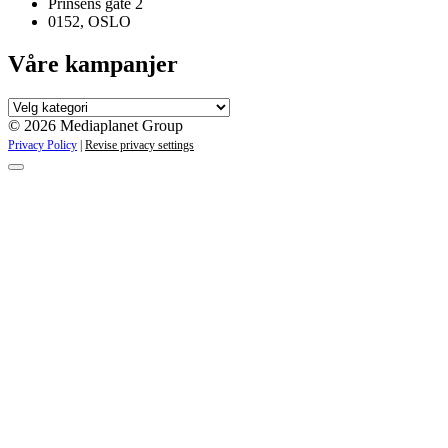
Prinsens gate 2
0152, OSLO
Våre kampanjer
Våre
kampanjer
© 2026 Mediaplanet Group
Privacy Policy
|
Revise privacy settings