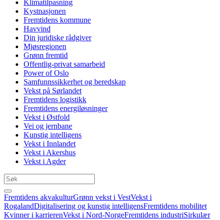
Klimatilpasning
Kystnasjonen
Fremtidens kommune
Havvind
Din juridiske rådgiver
Mjøsregionen
Grønn fremtid
Offentlig-privat samarbeid
Power of Oslo
Samfunnssikkerhet og beredskap
Vekst på Sørlandet
Fremtidens logistikk
Fremtidens energiløsninger
Vekst i Østfold
Vei og jernbane
Kunstig intelligens
Vekst i Innlandet
Vekst i Akershus
Vekst i Agder
Fremtidens akvakultur
Grønn vekst i Vest
Vekst i
Rogaland
Digitalisering og kunstig intelligens
Fremtidens mobilitet
Kvinner i karrieren
Vekst i Nord-Norge
Fremtidens industri
Sirkulær