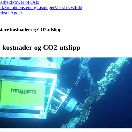
marbeid
Power of Oslo
ikk
Fremtidens energiløsninger
Vekst i Østfold
ekst i Agder
store kostnader og CO2-utslipp
e kostnader og CO2-utslipp