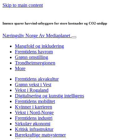
Skip to main content
Imenco sparer havvind-utbyggere for store kostnader og CO2-utslipp
Næringsliv Norge
Av Mediaplanet
Mangfold og inkludering
Fremtidens havrom
Grønn omstilling
Trondheimsregionen
More
Fremtidens akvakultur
Grønn vekst i Vest
Vekst i Rogaland
Digitalisering og kunstig intelligens
Fremtidens mobilitet
Kvinner i karrieren
Vekst i Nord-Norge
Fremtidens industri
Sirkulær økonomi
Kritisk infrastruktur
Bærekraftige matsystemer