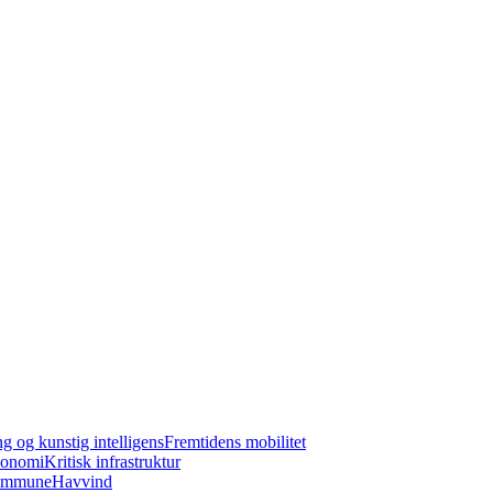
ng og kunstig intelligens
Fremtidens mobilitet
konomi
Kritisk infrastruktur
kommune
Havvind