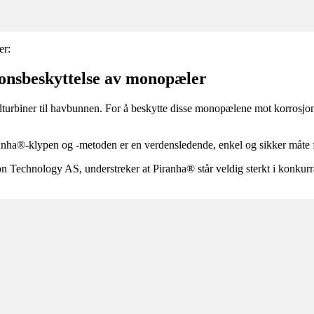
er:
jonsbeskyttelse av monopæler
turbiner til havbunnen. For å beskytte disse monopælene mot korrosjon,
ranha®-klypen og -metoden er en verdensledende, enkel og sikker måte fo
Technology AS, understreker at Piranha® står veldig sterkt i konkurra