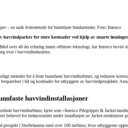
ripper – en unik festemetode for bunnfaste fundamenter. Foto: Imenco
v havvindparker for store kostnader ved hjelp av smarte løsninger 
Med over 40 års erfaring innen offshore teknologi, har Imenco bevist si
seg over i havvindindustrien.
nlige metoder for å feste bunnfaste havvindturbiner, og redusere korro
re besparelser i tid og kostnader for utbyggere av havvindprosjekter. Ansa
bunnfaste havvindinstallasjoner
unnfaste havvindturbiner, kjent som «Imenco Pilegripper & Jacket-landin
r behovet for fartøysrunder under installasjon av Jacket-strukturene 
ind-prosjekt i Storbritannia med over 100 turbiner, hvor utbyggerne opp