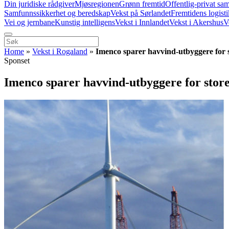
Din juridiske rådgiver
Mjøsregionen
Grønn fremtid
Offentlig-privat sa
Samfunnssikkerhet og beredskap
Vekst på Sørlandet
Fremtidens logist
Vei og jernbane
Kunstig intelligens
Vekst i Innlandet
Vekst i Akershus
V
Home
»
Vekst i Rogaland
»
Imenco sparer havvind-utbyggere for 
Sponset
Imenco sparer havvind-utbyggere for stor