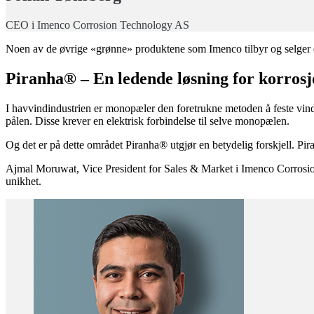
CEO i Imenco Corrosion Technology AS
Noen av de øvrige «grønne» produktene som Imenco tilbyr og selger 
Piranha® – En ledende løsning for korros
I havvindindustrien er monopæler den foretrukne metoden å feste vind
pålen. Disse krever en elektrisk forbindelse til selve monopælen.
Og det er på dette området Piranha® utgjør en betydelig forskjell. Pi
Ajmal Moruwat, Vice President for Sales & Market i Imenco Corrosion 
unikhet.