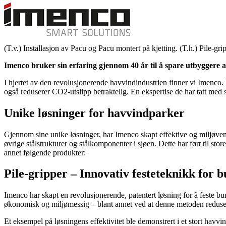
(T.v.) Installasjon av Pacu og Pacu montert på kjetting. (T.h.) Pile-g
Imenco bruker sin erfaring gjennom 40 år til å spare utbyggere a
I hjertet av den revolusjonerende havvindindustrien finner vi Imenco. 
også reduserer CO2-utslipp betraktelig. En ekspertise de har tatt med 
Unike løsninger for havvindparker
Gjennom sine unike løsninger, har Imenco skapt effektive og miljøven
øvrige stålstrukturer og stålkomponenter i sjøen. Dette har ført til sto
annet følgende produkter:
Pile-gripper – Innovativ festeteknikk for 
Imenco har skapt en revolusjonerende, patentert løsning for å feste b
økonomisk og miljømessig – blant annet ved at denne metoden redusere
Et eksempel på løsningens effektivitet ble demonstrert i et stort havv