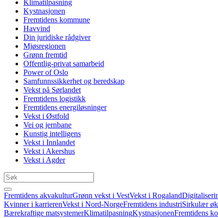
Klimatilpasning
Kystnasjonen
Fremtidens kommune
Havvind
Din juridiske rådgiver
Mjøsregionen
Grønn fremtid
Offentlig-privat samarbeid
Power of Oslo
Samfunnssikkerhet og beredskap
Vekst på Sørlandet
Fremtidens logistikk
Fremtidens energiløsninger
Vekst i Østfold
Vei og jernbane
Kunstig intelligens
Vekst i Innlandet
Vekst i Akershus
Vekst i Agder
Fremtidens akvakultur
Grønn vekst i Vest
Vekst i Rogaland
Digitaliseri
Kvinner i karrieren
Vekst i Nord-Norge
Fremtidens industri
Sirkulær ø
Bærekraftige matsystemer
Klimatilpasning
Kystnasjonen
Fremtidens 