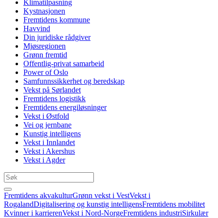
Klimatilpasning
Kystnasjonen
Fremtidens kommune
Havvind
Din juridiske rådgiver
Mjøsregionen
Grønn fremtid
Offentlig-privat samarbeid
Power of Oslo
Samfunnssikkerhet og beredskap
Vekst på Sørlandet
Fremtidens logistikk
Fremtidens energiløsninger
Vekst i Østfold
Vei og jernbane
Kunstig intelligens
Vekst i Innlandet
Vekst i Akershus
Vekst i Agder
Fremtidens akvakultur
Grønn vekst i Vest
Vekst i
Rogaland
Digitalisering og kunstig intelligens
Fremtidens mobilitet
Kvinner i karrieren
Vekst i Nord-Norge
Fremtidens industri
Sirkulær