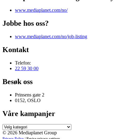
www.mediaplanet.com/no/
Jobbe hos oss?
www.mediaplanet.com/no/job-listing
Kontakt
Telefon:
22 59 30 00
Besøk oss
Prinsens gate 2
0152, OSLO
Våre kampanjer
Våre
kampanjer
© 2026 Mediaplanet Group
Privacy Policy
|
Revise privacy settings