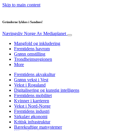
Skip to main content
Gründerne lykkes i Sandnes!
Næringsliv Norge
Av Mediaplanet
Mangfold og inkludering
Fremtidens havrom
Grønn omstilling
Trondheimsregionen
More
Fremtidens akvakultur
Grønn vekst i Vest
Vekst i Rogaland
Digitalisering og kunstig intelligens
Fremtidens mobilitet
Kvinner i karrieren
Vekst i Nord-Norge
Fremtidens industri
Sirkulær økonomi
Kritisk infrastruktur
Bærekraftige matsystemer