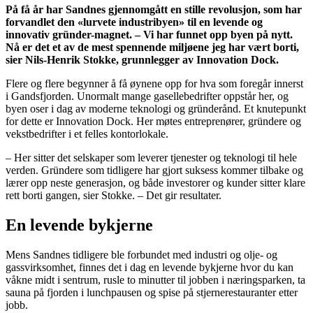
På få år har Sandnes gjennomgått en stille revolusjon, som har
forvandlet den «lurvete industribyen» til en levende og
innovativ gründer-magnet. – Vi har funnet opp byen på nytt.
Nå er det et av de mest spennende miljøene jeg har vært borti,
sier Nils-Henrik Stokke, grunnlegger av Innovation Dock.
Flere og flere begynner å få øynene opp for hva som foregår innerst
i Gandsfjorden. Unormalt mange gasellebedrifter oppstår her, og
byen oser i dag av moderne teknologi og gründerånd. Et knutepunkt
for dette er Innovation Dock. Her møtes entreprenører, gründere og
vekstbedrifter i et felles kontorlokale.
– Her sitter det selskaper som leverer tjenester og teknologi til hele
verden. Gründere som tidligere har gjort suksess kommer tilbake og
lærer opp neste generasjon, og både investorer og kunder sitter klare
rett borti gangen, sier Stokke. – Det gir resultater.
En levende bykjerne
Mens Sandnes tidligere ble forbundet med industri og olje- og
gassvirksomhet, finnes det i dag en levende bykjerne hvor du kan
våkne midt i sentrum, rusle to minutter til jobben i næringsparken, ta
sauna på fjorden i lunchpausen og spise på stjernerestauranter etter
jobb.