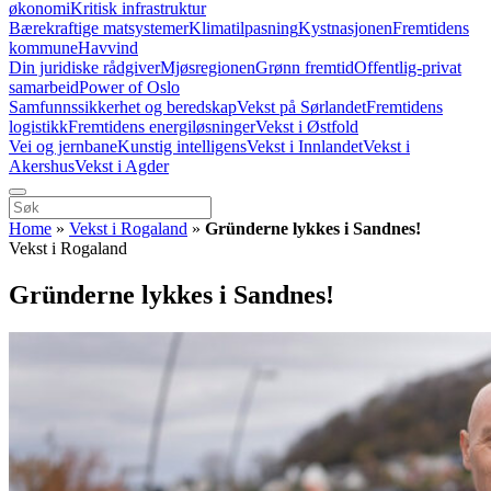
økonomi
Kritisk infrastruktur
Bærekraftige matsystemer
Klimatilpasning
Kystnasjonen
Fremtidens
kommune
Havvind
Din juridiske rådgiver
Mjøsregionen
Grønn fremtid
Offentlig-privat
samarbeid
Power of Oslo
Samfunnssikkerhet og beredskap
Vekst på Sørlandet
Fremtidens
logistikk
Fremtidens energiløsninger
Vekst i Østfold
Vei og jernbane
Kunstig intelligens
Vekst i Innlandet
Vekst i
Akershus
Vekst i Agder
Home
»
Vekst i Rogaland
»
Gründerne lykkes i Sandnes!
Vekst i Rogaland
Gründerne lykkes i Sandnes!