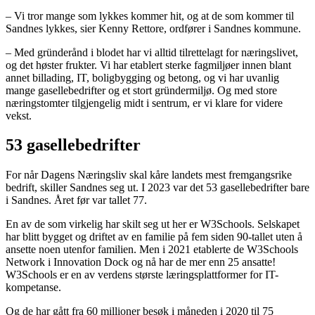
– Vi tror mange som lykkes kommer hit, og at de som kommer til
Sandnes lykkes, sier Kenny Rettore, ordfører i Sandnes kommune.
– Med gründerånd i blodet har vi alltid tilrettelagt for næringslivet,
og det høster frukter. Vi har etablert sterke fagmiljøer innen blant
annet billading, IT, boligbygging og betong, og vi har uvanlig
mange gasellebedrifter og et stort gründermiljø. Og med store
næringstomter tilgjengelig midt i sentrum, er vi klare for videre
vekst.
53 gasellebedrifter
For når Dagens Næringsliv skal kåre landets mest fremgangsrike
bedrift, skiller Sandnes seg ut. I 2023 var det 53 gasellebedrifter bare
i Sandnes. Året før var tallet 77.
En av de som virkelig har skilt seg ut her er W3Schools. Selskapet
har blitt bygget og driftet av en familie på fem siden 90-tallet uten å
ansette noen utenfor familien. Men i 2021 etablerte de W3Schools
Network i Innovation Dock og nå har de mer enn 25 ansatte!
W3Schools er en av verdens største læringsplattformer for IT-
kompetanse.
Og de har gått fra 60 millioner besøk i måneden i 2020 til 75