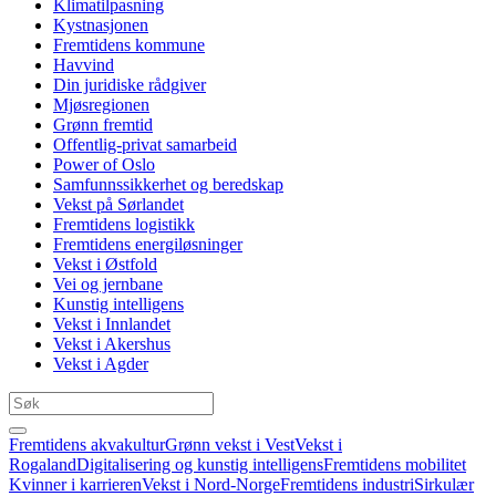
Klimatilpasning
Kystnasjonen
Fremtidens kommune
Havvind
Din juridiske rådgiver
Mjøsregionen
Grønn fremtid
Offentlig-privat samarbeid
Power of Oslo
Samfunnssikkerhet og beredskap
Vekst på Sørlandet
Fremtidens logistikk
Fremtidens energiløsninger
Vekst i Østfold
Vei og jernbane
Kunstig intelligens
Vekst i Innlandet
Vekst i Akershus
Vekst i Agder
Fremtidens akvakultur
Grønn vekst i Vest
Vekst i
Rogaland
Digitalisering og kunstig intelligens
Fremtidens mobilitet
Kvinner i karrieren
Vekst i Nord-Norge
Fremtidens industri
Sirkulær