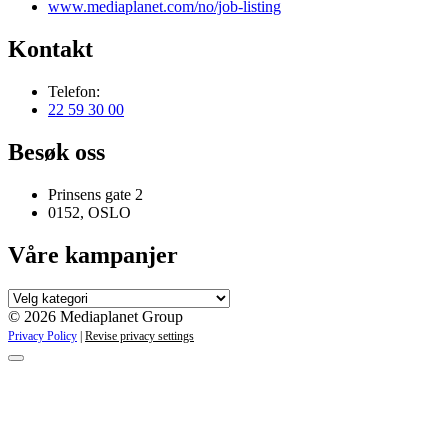
www.mediaplanet.com/no/job-listing
Kontakt
Telefon:
22 59 30 00
Besøk oss
Prinsens gate 2
0152, OSLO
Våre kampanjer
Våre
kampanjer
© 2026 Mediaplanet Group
Privacy Policy
|
Revise privacy settings