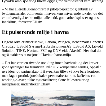
Løvolds ambisjoner og tilrettelegging for fremtidsrettet verdiskaping.
– Vi har allerede gjennomført et pilotprosjekt for gjenbruk av
byggematerialer og inventar i havparkens nåværende lokaler, og det
er nødvendig å tenke miljø i alle ledd, gode arbeidsplasser og et sunt
inneklima, fortsetter Ellisiv.
Et pulserende miljø i havna
Dagens lokaler huser Mowi, Labora, Patogen, Benchmark Genetics
CryoLab, Løvold System/Havbruksloggen AS, Løvold AS, Løvold
Solution, TINE, Nortura, FST og DNV-eide Åkerblå. Her skal det
også etableres et nasjonalt Havinkubator-miljø.
– Det har vært en rivende utvikling innen havbruk, og det krever
gode løsninger for framtiden. Når ulik kompetanse samles, oppstår
nye ideer og partnerskap. I Havparken tilbyr vi ikke bare kontorer,
men lager, produksjonslokaler, personalrestaurant, kaffebar, co-
working-plasser, ulike møtefasiliteter, flotte fellesarealer og
møteplasser, understreker Ellisiv.