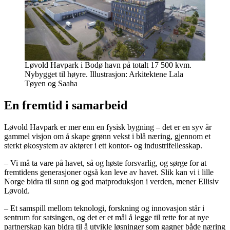
Løvold Havpark i Bodø havn på totalt 17 500 kvm.
Nybygget til høyre. Illustrasjon: Arkitektene Lala
Tøyen og Saaha
En fremtid i samarbeid
Løvold Havpark er mer enn en fysisk bygning – det er en syv år
gammel visjon om å skape grønn vekst i blå næring, gjennom et
sterkt økosystem av aktører i ett kontor- og industrifellesskap.
– Vi må ta vare på havet, så og høste forsvarlig, og sørge for at
fremtidens generasjoner også kan leve av havet. Slik kan vi i lille
Norge bidra til sunn og god matproduksjon i verden, mener Ellisiv
Løvold.
– Et samspill mellom teknologi, forskning og innovasjon står i
sentrum for satsingen, og det er et mål å legge til rette for at nye
partnerskap kan bidra til å utvikle løsninger som gagner både næring