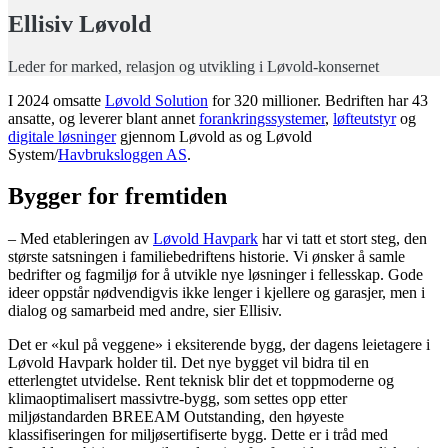
Ellisiv Løvold
Leder for marked, relasjon og utvikling i Løvold-konsernet
I 2024 omsatte
Løvold Solution
for 320 millioner. Bedriften har 43
ansatte, og leverer blant annet
forankringssystemer
,
løfteutstyr
og
digitale løsninger
gjennom Løvold as og Løvold
System/
Havbruksloggen AS
.
Bygger for fremtiden
– Med etableringen av
Løvold Havpark
har vi tatt et stort steg, den
største satsningen i familiebedriftens historie. Vi ønsker å samle
bedrifter og fagmiljø for å utvikle nye løsninger i fellesskap. Gode
ideer oppstår nødvendigvis ikke lenger i kjellere og garasjer, men i
dialog og samarbeid med andre, sier Ellisiv.
Det er «kul på veggene» i eksiterende bygg, der dagens leietagere i
Løvold Havpark holder til. Det nye bygget vil bidra til en
etterlengtet utvidelse. Rent teknisk blir det et toppmoderne og
klimaoptimalisert massivtre-bygg, som settes opp etter
miljøstandarden BREEAM Outstanding, den høyeste
klassifiseringen for miljøsertifiserte bygg. Dette er i tråd med