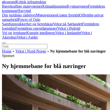
økonomi
Kritisk infrastruktur
Bærekraftige matsystemer
Klimatilpasning
Kystnasjonen
Fremtidens
kommune
Havvind
Din juridiske rådgiver
Mjøsregionen
Grønn fremtid
Offentlig-privat
samarbeid
Power of Oslo
Samfunnssikkerhet og beredskap
Vekst på Sørlandet
Fremtidens
logistikk
Fremtidens energiløsninger
Vekst i Østfold
Vei og jernbane
Kunstig intelligens
Vekst i Innlandet
Vekst i
Akershus
Vekst i Agder
Home
»
Vekst i Nord-Norge
»
Ny hjemmebane for blå næringer
Sponset
Ny hjemmebane for blå næringer