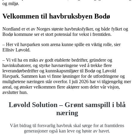
og miljø.
Velkommen til havbruksbyen Bodø
Nordland er et av Norges største havbruksfylker, og både fylket og
Bodø kommune ser et stort potensial for vekst i fremtiden.
– Her vil havparken som arena kunne spille en viktig rolle, sier
Ellisiv Løvold.
– Vi vil ha en miks av godt etablerte bedrifter, gründere og
havinkubatorer, og styrke havnæringene ved å trekke flere
leverandørbedrifter og kunnskapsmiljøer til Bodø og Løvold
Havpark. Sammen kan vi finne løsninger for de utfordringene og
mulighetene næringen står overfor. I juli 2026 har vi tilgjengelig mer
areal, og ønsker velkommen flere aktører som deler vår visjon,
avslutter hun.
Løvold Solution – Grønt samspill i blå
næring
Vårt bidrag til forsvarlig havbruk skal sørge for at framtidens
generasjoner også kan leve og høste av havet.