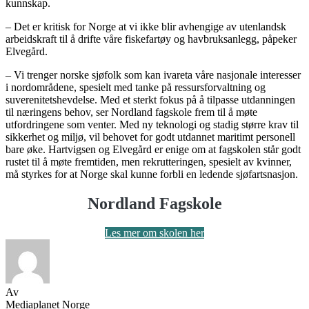
kunnskap.
– Det er kritisk for Norge at vi ikke blir avhengige av utenlandsk
arbeidskraft til å drifte våre fiskefartøy og havbruksanlegg, påpeker
Elvegård.
– Vi trenger norske sjøfolk som kan ivareta våre nasjonale interesser
i nordområdene, spesielt med tanke på ressursforvaltning og
suverenitetshevdelse. Med et sterkt fokus på å tilpasse utdanningen
til næringens behov, ser Nordland fagskole frem til å møte
utfordringene som venter. Med ny teknologi og stadig større krav til
sikkerhet og miljø, vil behovet for godt utdannet maritimt personell
bare øke. Hartvigsen og Elvegård er enige om at fagskolen står godt
rustet til å møte fremtiden, men rekrutteringen, spesielt av kvinner,
må styrkes for at Norge skal kunne forbli en ledende sjøfartsnasjon.
Nordland Fagskole
Les mer om skolen her
Av
Mediaplanet Norge