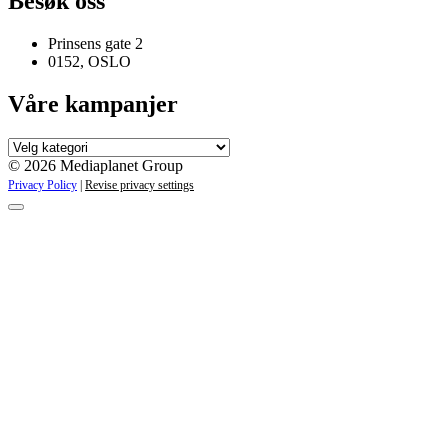
Besøk oss
Prinsens gate 2
0152, OSLO
Våre kampanjer
Våre
kampanjer
© 2026 Mediaplanet Group
Privacy Policy
|
Revise privacy settings