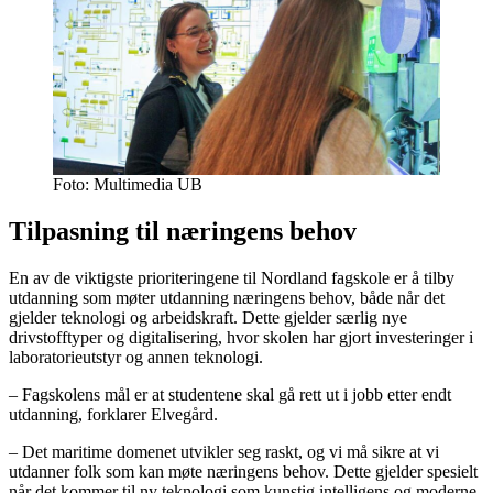
Foto: Multimedia UB
Tilpasning til næringens behov
En av de viktigste prioriteringene til Nordland fagskole er å tilby
utdanning som møter utdanning næringens behov, både når det
gjelder teknologi og arbeidskraft. Dette gjelder særlig nye
drivstofftyper og digitalisering, hvor skolen har gjort investeringer i
laboratorieutstyr og annen teknologi.
– Fagskolens mål er at studentene skal gå rett ut i jobb etter endt
utdanning, forklarer Elvegård.
– Det maritime domenet utvikler seg raskt, og vi må sikre at vi
utdanner folk som kan møte næringens behov. Dette gjelder spesielt
når det kommer til ny teknologi som kunstig intelligens og moderne