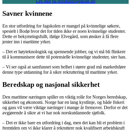
Les mer på nordlandfagskole.no
Savner kvinnene
En stor utfordring for fagskolen er mangel på kvinnelige søkere,
spesielt i Bodø hvor det for tiden ikke er noen kvinnelige studenter.
Dette er bekymringsfullt, ifølge Elvegård, som ønsker å få flere
jenter inn i maritime yrker.
– Det er høyteknologisk og spennende jobber, og vi må bli flinkere
til å kommunisere dette til potensielle kvinnelige studenter, sier han.
– Vi ser også at samfunnet som helhet i større grad må markedsføre
denne type utdanning for å sikre rekruttering til maritime yrker.
Beredskap og nasjonal sikkerhet
Den maritime næringen spiller en viktig rolle for Norges beredskap,
sikkerhet og økonomi. Norge har en lang kystlinje, og både fiskeri
og gass vil være viktige næringer i mange år fremover. Derfor er det
avgjørende å sikre at vi har nok norskutdannede sjøfolk.
– Det er ikke bare en utfordring i dag, men det kan bli et problem i
fremtiden om vi ikke klarer å rekruttere nok kvalifisert arbeidskraft