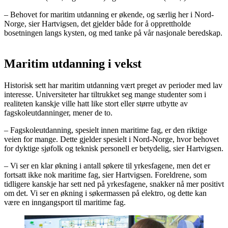
– Behovet for maritim utdanning er økende, og særlig her i Nord-
Norge, sier Hartvigsen, det gjelder både for å opprettholde
bosetningen langs kysten, og med tanke på vår nasjonale beredskap.
Maritim utdanning i vekst
Historisk sett har maritim utdanning vært preget av perioder med lav
interesse. Universiteter har tiltrukket seg mange studenter som i
realiteten kanskje ville hatt like stort eller større utbytte av
fagskoleutdanninger, mener de to.
– Fagskoleutdanning, spesielt innen maritime fag, er den riktige
veien for mange. Dette gjelder spesielt i Nord-Norge, hvor behovet
for dyktige sjøfolk og teknisk personell er betydelig, sier Hartvigsen.
– Vi ser en klar økning i antall søkere til yrkesfagene, men det er
fortsatt ikke nok maritime fag, sier Hartvigsen. Foreldrene, som
tidligere kanskje har sett ned på yrkesfagene, snakker nå mer positivt
om det. Vi ser en økning i søkermassen på elektro, og dette kan
være en inngangsport til maritime fag.