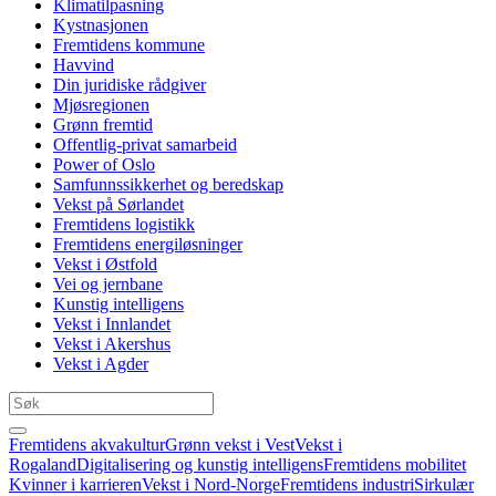
Klimatilpasning
Kystnasjonen
Fremtidens kommune
Havvind
Din juridiske rådgiver
Mjøsregionen
Grønn fremtid
Offentlig-privat samarbeid
Power of Oslo
Samfunnssikkerhet og beredskap
Vekst på Sørlandet
Fremtidens logistikk
Fremtidens energiløsninger
Vekst i Østfold
Vei og jernbane
Kunstig intelligens
Vekst i Innlandet
Vekst i Akershus
Vekst i Agder
Fremtidens akvakultur
Grønn vekst i Vest
Vekst i
Rogaland
Digitalisering og kunstig intelligens
Fremtidens mobilitet
Kvinner i karrieren
Vekst i Nord-Norge
Fremtidens industri
Sirkulær