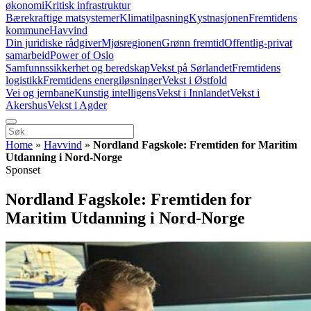
økonomi
Kritisk infrastruktur
Bærekraftige matsystemer
Klimatilpasning
Kystnasjonen
Fremtidens
kommune
Havvind
Din juridiske rådgiver
Mjøsregionen
Grønn fremtid
Offentlig-privat
samarbeid
Power of Oslo
Samfunnssikkerhet og beredskap
Vekst på Sørlandet
Fremtidens
logistikk
Fremtidens energiløsninger
Vekst i Østfold
Vei og jernbane
Kunstig intelligens
Vekst i Innlandet
Vekst i
Akershus
Vekst i Agder
Home
»
Havvind
»
Nordland Fagskole: Fremtiden for Maritim
Utdanning i Nord-Norge
Sponset
Nordland Fagskole: Fremtiden for
Maritim Utdanning i Nord-Norge