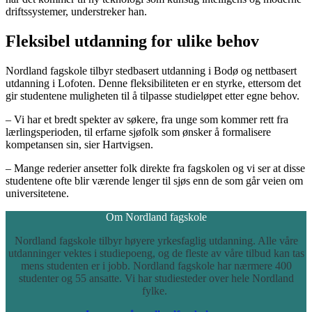
driftssystemer, understreker han.
Fleksibel utdanning for ulike behov
Nordland fagskole tilbyr stedbasert utdanning i Bodø og nettbasert
utdanning i Lofoten. Denne fleksibiliteten er en styrke, ettersom det
gir studentene muligheten til å tilpasse studieløpet etter egne behov.
– Vi har et bredt spekter av søkere, fra unge som kommer rett fra
lærlingsperioden, til erfarne sjøfolk som ønsker å formalisere
kompetansen sin, sier Hartvigsen.
– Mange rederier ansetter folk direkte fra fagskolen og vi ser at disse
studentene ofte blir værende lenger til sjøs enn de som går veien om
universitetene.
Om Nordland fagskole
Nordland fagskole tilbyr høyere yrkesfaglig utdanning. Alle våre
utdanninger vektes i studiepoeng, og de fleste av våre tilbud kan tas
mens studenten er i jobb. Nordland fagskole har nærmere 400
studenter og 55 ansatte. Vi har studiesteder over hele Nordland
fylke.