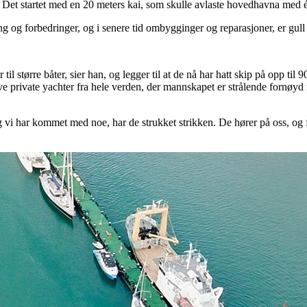
et startet med en 20 meters kai, som skulle avlaste hovedhavna med én
ng og forbedringer, og i senere tid ombygginger og reparasjoner, er gull 
til større båter, sier han, og legger til at de nå har hatt skip på opp til 9
 private yachter fra hele verden, der mannskapet er strålende fornøyd me
vi har kommet med noe, har de strukket strikken. De hører på oss, og fi