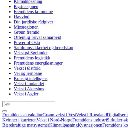
Klimatilpasning
Kystnasjonen
Fremtidens kommune
Havvind
Din juridiske rådgiver
Mjøsregionen
Grønn fremtid
Offentlig-privat samarbeid
Power of Oslo
Samfunnssikkerhet og beredskap
Vekst på Sørlandet
Fremtidens logistikk
Fremtidens energiløsninger
Vekst i Østfold
Vei og jernbane
Kunstig intelligens
Vekst i Innlandet
Vekst i Akershus
Vekst i Agder
Fremtidens akvakultur
Grønn vekst i Vest
Vekst i Rogaland
Digitaliseri
Kvinner i karrieren
Vekst i Nord-Norge
Fremtidens industri
Sirkulær ø
Bærekraftige matsystemer
Klimatilpasning
Kystnasjonen
Fremtidens 