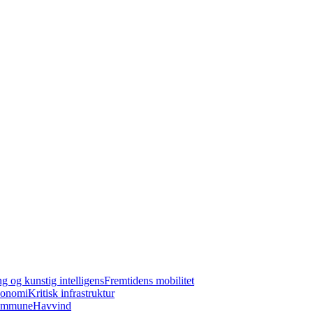
ng og kunstig intelligens
Fremtidens mobilitet
konomi
Kritisk infrastruktur
kommune
Havvind