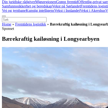
Din juridiske rådgiver
Mjøsregionen
Grønn fremtid
Offentlig-privat sa
Samfunnssikkerhet og beredskap
Vekst på Sørlandet
Fremtidens logist
Vei og jernbane
Kunstig intelligens
Vekst i Innlandet
Vekst i Akershus
V
Home
»
Fremtidens logistikk
»
Bærekraftig kailøsning i Longyear
Sponset
Bærekraftig kailøsning i Longyearbyen