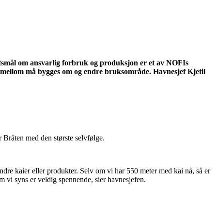
ftsmål om ansvarlig forbruk og produksjon er et av NOFIs
innimellom må bygges om og endre bruksområde. Havnesjef Kjetil
r Bråten med den største selvfølge.
 andre kaier eller produkter. Selv om vi har 550 meter med kai nå, så er
m vi syns er veldig spennende, sier havnesjefen.