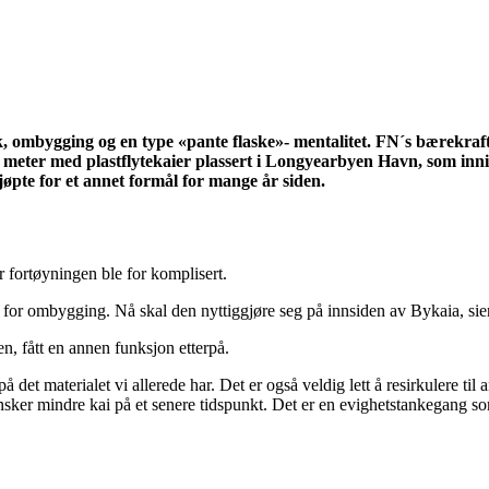
k, ombygging og en type «pante flaske»- mentalitet. FN´s bærekra
 550 meter med plastflytekaier plassert i Longyearbyen Havn, som 
kjøpte for et annet formål for mange år siden.
r fortøyningen ble for komplisert.
 for ombygging. Nå skal den nyttiggjøre seg på innsiden av Bykaia, sie
yen, fått en annen funksjon etterpå.
det materialet vi allerede har. Det er også veldig lett å resirkulere til
nsker mindre kai på et senere tidspunkt. Det er en evighetstankegang so