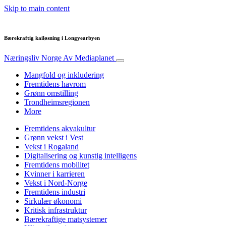
Skip to main content
Bærekraftig kailøsning i Longyearbyen
Næringsliv Norge
Av Mediaplanet
Mangfold og inkludering
Fremtidens havrom
Grønn omstilling
Trondheimsregionen
More
Fremtidens akvakultur
Grønn vekst i Vest
Vekst i Rogaland
Digitalisering og kunstig intelligens
Fremtidens mobilitet
Kvinner i karrieren
Vekst i Nord-Norge
Fremtidens industri
Sirkulær økonomi
Kritisk infrastruktur
Bærekraftige matsystemer