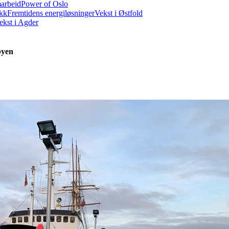
marbeid
Power of Oslo
ikk
Fremtidens energiløsninger
Vekst i Østfold
ekst i Agder
byen