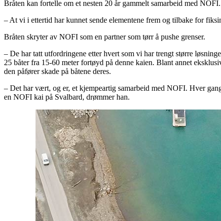
Bråten kan fortelle om et nesten 20 år gammelt samarbeid med NOFI. D
– At vi i ettertid har kunnet sende elementene frem og tilbake for fiksi
Bråten skryter av NOFI som en partner som tørr å pushe grenser.
– De har tatt utfordringene etter hvert som vi har trengt større løsninger 
25 båter fra 15-60 meter fortøyd på denne kaien. Blant annet eksklusive
den påfører skade på båtene deres.
– Det har vært, og er, et kjempeartig samarbeid med NOFI. Hver gang 
en NOFI kai på Svalbard, drømmer han.