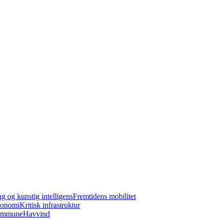
ng og kunstig intelligens
Fremtidens mobilitet
konomi
Kritisk infrastruktur
kommune
Havvind