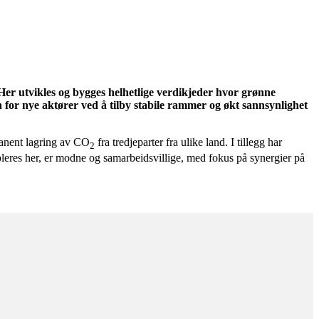
r utvikles og bygges helhetlige verdikjeder hvor grønne
n for nye aktører ved å tilby stabile rammer og økt sannsynlighet
manent lagring av CO
fra tredjeparter fra ulike land. I tillegg har
2
bleres her, er modne og samarbeidsvillige, med fokus på synergier på