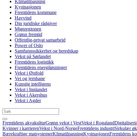
Klimatilpasning
Kystnasjonen
Fremtidens kommune
Havvind
Din juridiske rådgiver
Mjøsregionen
Grønn fremtid
Offentlig-privat samarbeid
Power of Oslo
Samfunnssikkerhet og beredskap
Vekst på Sørlandet
Fremtidens logistikk
Fremtidens energiløsninger
Vekst i Østfold
Vei og jernbane
Kunstig intelligens
Vekst i Innlandet
Vekst i Akershus
Vekst i Agder
Fremtidens akvakultur
Grønn vekst i Vest
Vekst i Rogaland
Digitaliseri
Kvinner i karrieren
Vekst i Nord-Norge
Fremtidens industri
Sirkulær ø
Bærekraftige matsystemer
Klimatilpasning
Kystnasjonen
Fremtidens 