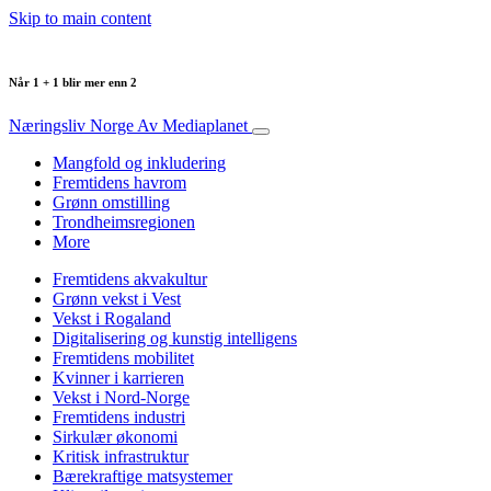
Skip to main content
Når 1 + 1 blir mer enn 2
Næringsliv Norge
Av Mediaplanet
Mangfold og inkludering
Fremtidens havrom
Grønn omstilling
Trondheimsregionen
More
Fremtidens akvakultur
Grønn vekst i Vest
Vekst i Rogaland
Digitalisering og kunstig intelligens
Fremtidens mobilitet
Kvinner i karrieren
Vekst i Nord-Norge
Fremtidens industri
Sirkulær økonomi
Kritisk infrastruktur
Bærekraftige matsystemer