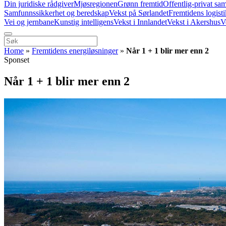
Din juridiske rådgiver
Mjøsregionen
Grønn fremtid
Offentlig-privat sa
Samfunnssikkerhet og beredskap
Vekst på Sørlandet
Fremtidens logist
Vei og jernbane
Kunstig intelligens
Vekst i Innlandet
Vekst i Akershus
V
Home
»
Fremtidens energiløsninger
»
Når 1 + 1 blir mer enn 2
Sponset
Når 1 + 1 blir mer enn 2