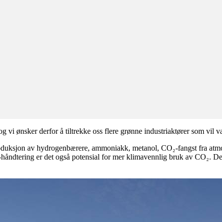
g vi ønsker derfor å tiltrekke oss flere grønne industriaktører som vil
produksjon av hydrogenbærere, ammoniakk, metanol, CO₂-fangst fra atmo
håndtering er det også potensial for mer klimavennlig bruk av CO₂. Den 