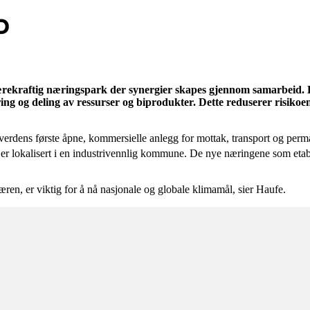
ekraftig næringspark der synergier skapes gjennom samarbeid. He
ing og deling av ressurser og biprodukter. Dette reduserer risikoe
 verdens første åpne, kommersielle anlegg for mottak, transport og per
og er lokalisert i en industrivennlig kommune. De nye næringene som eta
færen, er viktig for å nå nasjonale og globale klimamål, sier Haufe.